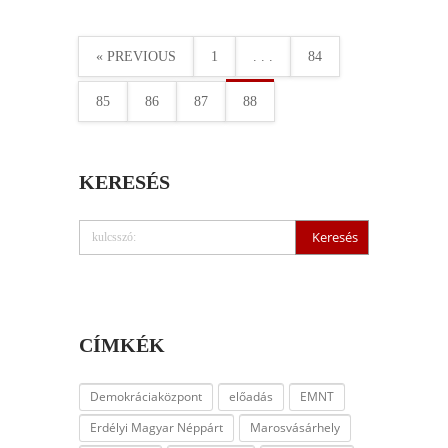
« PREVIOUS
1
. . .
84
85
86
87
88
KERESÉS
CÍMKÉK
Demokráciaközpont
előadás
EMNT
Erdélyi Magyar Néppárt
Marosvásárhely