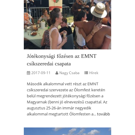
Jótékonysági főzésen az EMNT
csíkszeredai csapata
2017-09-11
Nagy Csaba
Hírek
Második alkalommal vett részt az EMNT
csíkszeredai szervezete az Ólomfest keretén
belül megrendezett jótékonysági főzésen a
Magyarnak (l)enni jó elnevezésű csapattal. Az
augusztus 25-26-án immár negyedik
alkalommal megtartott Ólomfesten a...
tovább