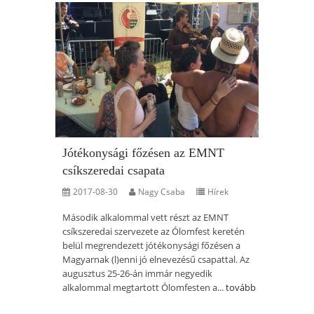
Jótékonysági főzésen az EMNT
csíkszeredai csapata
2017-08-30
Nagy Csaba
Hírek
Második alkalommal vett részt az EMNT
csíkszeredai szervezete az Ólomfest keretén
belül megrendezett jótékonysági főzésen a
Magyarnak (l)enni jó elnevezésű csapattal. Az
augusztus 25-26-án immár negyedik
alkalommal megtartott Ólomfesten a...
tovább