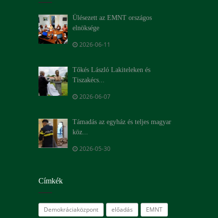
Ülésezett az EMNT országos
elnöksége
2026-06-11
Tőkés László Lakiteleken és
Tiszakécs...
2026-06-07
Támadás az egyház és teljes magyar
köz...
2026-05-30
Címkék
Demokráciaközpont
előadás
EMNT