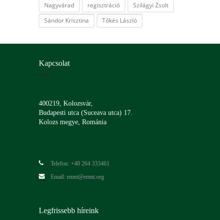
Nagyvárad
regisztráció
Szilágyi Zsolt
Sándor Krisztina
Tőkés László
Kapcsolat
400219, Kolozsvár,
Budapesti utca (Suceava utca) 17.
Kolozs megye, Románia
Telefon: +40 264 333461
Email: emnt@emnt.org
Legfrissebb híreink