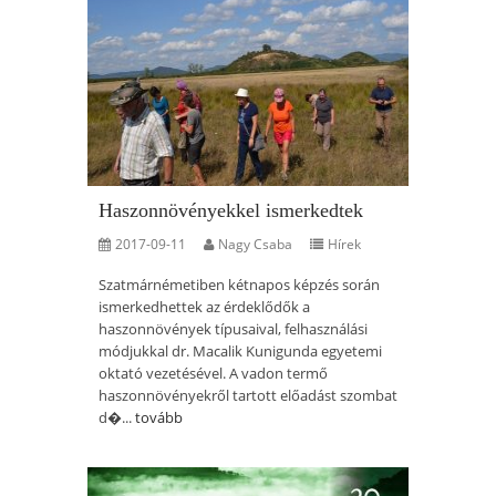
Haszonnövényekkel ismerkedtek
2017-09-11
Nagy Csaba
Hírek
Szatmárnémetiben kétnapos képzés során
ismerkedhettek az érdeklődők a
haszonnövények típusaival, felhasználási
módjukkal dr. Macalik Kunigunda egyetemi
oktató vezetésével. A vadon termő
haszonnövényekről tartott előadást szombat
d�...
tovább