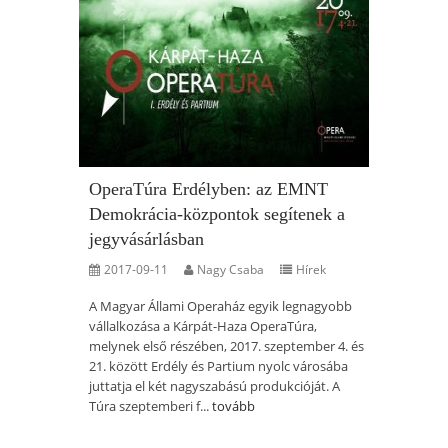
OperaTúra Erdélyben: az EMNT
Demokrácia-központok segítenek a
jegyvásárlásban
2017-09-11
Nagy Csaba
Hírek
A Magyar Állami Operaház egyik legnagyobb
vállalkozása a Kárpát-Haza OperaTúra,
melynek első részében, 2017. szeptember 4. és
21. között Erdély és Partium nyolc városába
juttatja el két nagyszabású produkcióját. A
Túra szeptemberi f...
tovább