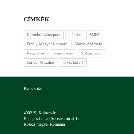
CÍMKÉK
Demokráciaközpont
előadás
EMNT
Erdélyi Magyar Néppárt
Marosvásárhely
Nagyvárad
regisztráció
Szilágyi Zsolt
Sándor Krisztina
Tőkés László
Kapcsolat
400219, Kolozsvár,
Budapesti utca (Suceava utca) 17.
Kolozs megye, Románia