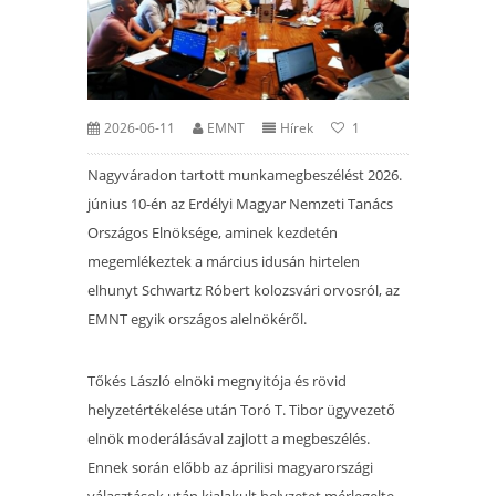
2026-06-11
EMNT
Hírek
1
Nagyváradon tartott munkamegbeszélést 2026.
június 10-én az Erdélyi Magyar Nemzeti Tanács
Országos Elnöksége, aminek kezdetén
megemlékeztek a március idusán hirtelen
elhunyt Schwartz Róbert kolozsvári orvosról, az
EMNT egyik országos alelnökéről.
Tőkés László elnöki megnyitója és rövid
helyzetértékelése után Toró T. Tibor ügyvezető
elnök moderálásával zajlott a megbeszélés.
Ennek során előbb az áprilisi magyarországi