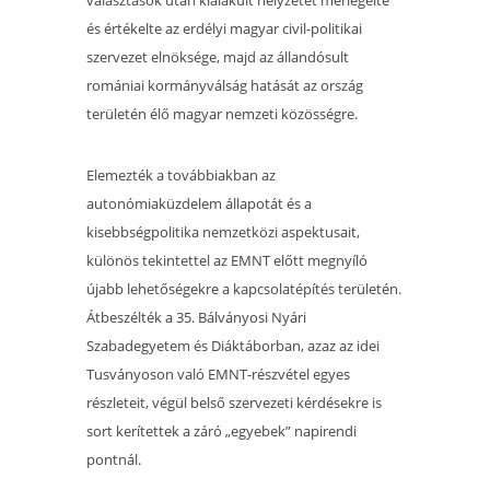
választások után kialakult helyzetet mérlegelte
és értékelte az erdélyi magyar civil-politikai
szervezet elnöksége, majd az állandósult
romániai kormányválság hatását az ország
területén élő magyar nemzeti közösségre.
Elemezték a továbbiakban az
autonómiaküzdelem állapotát és a
kisebbségpolitika nemzetközi aspektusait,
különös tekintettel az EMNT előtt megnyíló
újabb lehetőségekre a kapcsolatépítés területén.
Átbeszélték a 35. Bálványosi Nyári
Szabadegyetem és Diáktáborban, azaz az idei
Tusványoson való EMNT-részvétel egyes
részleteit, végül belső szervezeti kérdésekre is
sort kerítettek a záró „egyebek” napirendi
pontnál.