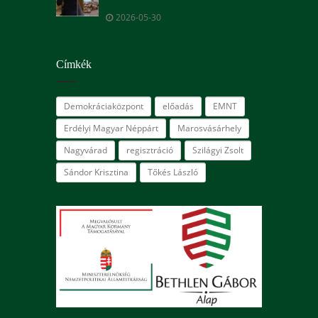
2026-05-30
Címkék
Demokráciaközpont
előadás
EMNT
Erdélyi Magyar Néppárt
Marosvásárhely
Nagyvárad
regisztráció
Szilágyi Zsolt
Sándor Krisztina
Tőkés László