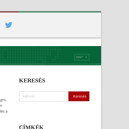
EMNT
KERESÉS
gni,
en
dés a
CÍMKÉK