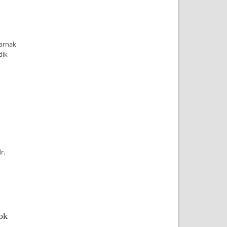
yarnak
dik
r.
ok