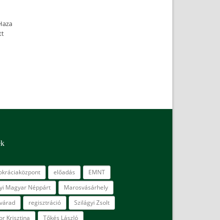
-Haza
tt
ék
kráciaközpont
előadás
EMNT
lyi Magyar Néppárt
Marosvásárhely
várad
regisztráció
Szilágyi Zsolt
r Krisztina
Tőkés László