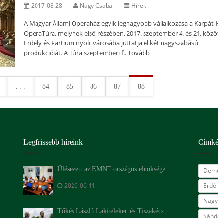
2017-08-28
Nagy Csaba
Hírek
A Magyar Állami Operaház egyik legnagyobb vállalkozása a Kárpát
OperaTúra, melynek első részében, 2017. szeptember 4. és 21. közö
Erdély és Partium nyolc városába juttatja el két nagyszabású
produkcióját. A Túra szeptemberi f...
tovább
. . .
84
85
86
87
88
Legfrissebb híreink
Címk
Ülésezett az EMNT országos elnöksége
Demo
2026-06-11
Erdé
Nagy
Tőkés László Lakiteleken és Tiszakécs...
Sándo