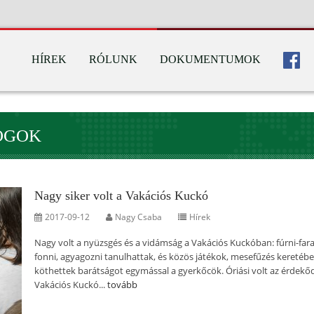
HÍREK
RÓLUNK
DOKUMENTUMOK
JOGOK
Nagy siker volt a Vakációs Kuckó
2017-09-12
Nagy Csaba
Hírek
Nagy volt a nyüzsgés és a vidámság a Vakációs Kuckóban: fúrni-fara
fonni, agyagozni tanulhattak, és közös játékok, mesefűzés keretéb
köthettek barátságot egymással a gyerkőcök. Óriási volt az érdekő
Vakációs Kuckó...
tovább