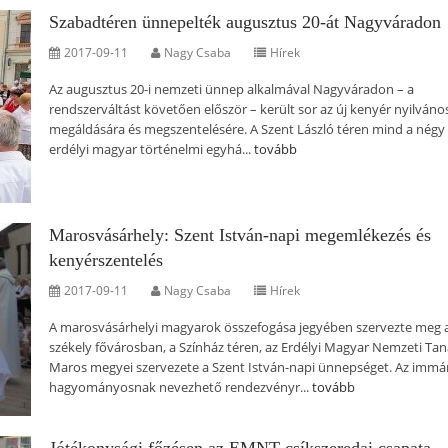
Szabadtéren ünnepelték augusztus 20-át Nagyváradon
2017-09-11
Nagy Csaba
Hírek
Az augusztus 20-i nemzeti ünnep alkalmával Nagyváradon – a
rendszerváltást követően először – került sor az új kenyér nyilváno
megáldására és megszentelésére. A Szent László téren mind a négy
erdélyi magyar történelmi egyhá...
tovább
Marosvásárhely: Szent István-napi megemlékezés és
kenyérszentelés
2017-09-11
Nagy Csaba
Hírek
A marosvásárhelyi magyarok összefogása jegyében szervezte meg 
székely fővárosban, a Színház téren, az Erdélyi Magyar Nemzeti Tan
Maros megyei szervezete a Szent István-napi ünnepséget. Az immá
hagyományosnak nevezhető rendezvényr...
tovább