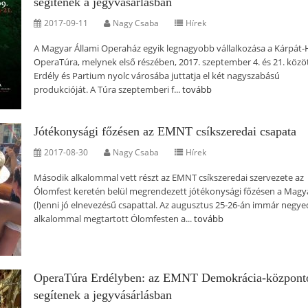
segítenek a jegyvásárlásban
2017-09-11
Nagy Csaba
Hírek
A Magyar Állami Operaház egyik legnagyobb vállalkozása a Kárpát
OperaTúra, melynek első részében, 2017. szeptember 4. és 21. közö
Erdély és Partium nyolc városába juttatja el két nagyszabású
produkcióját. A Túra szeptemberi f...
tovább
Jótékonysági főzésen az EMNT csíkszeredai csapata
2017-08-30
Nagy Csaba
Hírek
Második alkalommal vett részt az EMNT csíkszeredai szervezete az
Ólomfest keretén belül megrendezett jótékonysági főzésen a Mag
(l)enni jó elnevezésű csapattal. Az augusztus 25-26-án immár negye
alkalommal megtartott Ólomfesten a...
tovább
OperaTúra Erdélyben: az EMNT Demokrácia-központ
segítenek a jegyvásárlásban