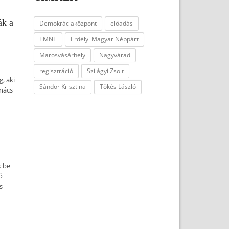
ák a
Demokráciaközpont
előadás
EMNT
Erdélyi Magyar Néppárt
Marosvásárhely
Nagyvárad
regisztráció
Szilágyi Zsolt
, aki
Sándor Krisztina
Tőkés László
anács
k be
ó
s