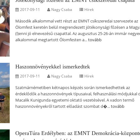
Jótékonysági főzésen az EMNT csíkszeredai csapata
2017-09-11
Nagy Csaba
Hírek
Második alkalommal vett részt az EMNT csíkszeredai szervezete az
Ólomfest keretén belül megrendezett jótékonysági főzésen a Mag
(l)enni jó elnevezésű csapattal. Az augusztus 25-26-án immár negye
alkalommal megtartott Ólomfesten a...
tovább
Haszonnövényekkel ismerkedtek
2017-09-11
Nagy Csaba
Hírek
Szatmárnémetiben kétnapos képzés során ismerkedhettek az
érdeklődők a haszonnövények típusaival, felhasználási módjukkal d
Macalik Kunigunda egyetemi oktató vezetésével. A vadon termő
haszonnövényekről tartott előadást szombat d�...
tovább
OperaTúra Erdélyben: az EMNT Demokrácia-központ