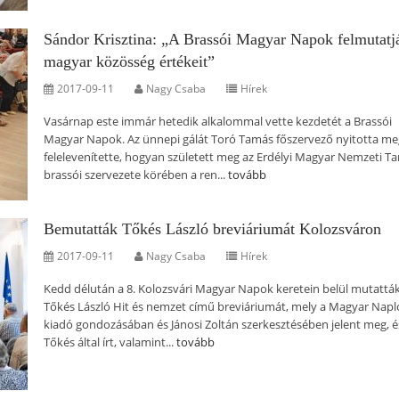
Sándor Krisztina: „A Brassói Magyar Napok felmutatj
magyar közösség értékeit”
2017-09-11
Nagy Csaba
Hírek
Vasárnap este immár hetedik alkalommal vette kezdetét a Brassói
Magyar Napok. Az ünnepi gálát Toró Tamás főszervező nyitotta meg
felelevenítette, hogyan született meg az Erdélyi Magyar Nemzeti T
brassói szervezete körében a ren...
tovább
Bemutatták Tőkés László breviáriumát Kolozsváron
2017-09-11
Nagy Csaba
Hírek
Kedd délután a 8. Kolozsvári Magyar Napok keretein belül mutattá
Tőkés László Hit és nemzet című breviáriumát, mely a Magyar Napl
kiadó gondozásában és Jánosi Zoltán szerkesztésében jelent meg, é
Tőkés által írt, valamint...
tovább