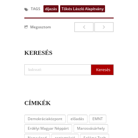
TAGS
díjazás
Tőkés László Alapítvány
Megosztom
KERESÉS
CÍMKÉK
Demokráciaközpont
előadás
EMNT
Erdélyi Magyar Néppárt
Marosvásárhely
Nagyvárad
regisztráció
Szilágyi Zsolt