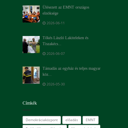
Ülésezett az EMNT országos
elnöksége
2026-06-11
Tőkés László Lakiteleken és
Tiszakécs...
2026-06-07
Támadás az egyház és teljes magyar
köz...
2026-05-30
Címkék
Demokráciaközpont
előadás
EMNT