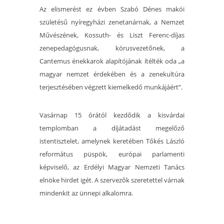
Az elismerést ez évben Szabó Dénes makói
születésű nyíregyházi zenetanárnak, a Nemzet
Művészének, Kossuth- és Liszt Ferenc-díjas
zenepedagógusnak, kórusvezetőnek, a
Cantemus énekkarok alapítójának ítélték oda „a
magyar nemzet érdekében és a zenekultúra
terjesztésében végzett kiemelkedő munkájáért”.
Vasárnap 15 órától kezdődik a kisvárdai
templomban a díjátadást megelőző
istentisztelet, amelynek keretében Tőkés László
református püspök, európai parlamenti
képviselő, az Erdélyi Magyar Nemzeti Tanács
elnöke hirdet igét. A szervezők szeretettel várnak
mindenkit az ünnepi alkalomra.