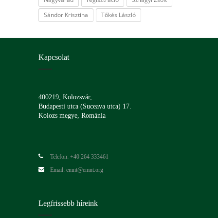
Sándor Krisztina
Tőkés László
Kapcsolat
400219, Kolozsvár,
Budapesti utca (Suceava utca) 17.
Kolozs megye, Románia
Telefon: +40 264 333461
Email: emnt@emnt.org
Legfrissebb híreink