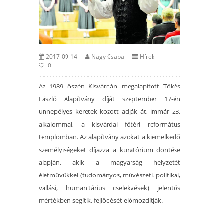
2017-09-14
Nagy Csaba
Hírek
0
Az 1989 őszén Kisvárdán megalapított Tőkés
László Alapítvány díját szeptember 17-én
ünnepélyes keretek között adják át, immár 23.
alkalommal, a kisvárdai főtéri református
templomban. Az alapítvány azokat a kiemelkedő
személyiségeket díjazza a kuratórium döntése
alapján, akik a magyarság helyzetét
életművükkel (tudományos, művészeti, politikai,
vallási, humanitárius cselekvések) jelentős
mértékben segítik, fejlődését előmozdítják.