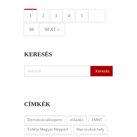
1
2
3
4
5
. . .
88
NEXT »
KERESÉS
CÍMKÉK
Demokráciaközpont
előadás
EMNT
Erdélyi Magyar Néppárt
Marosvásárhely