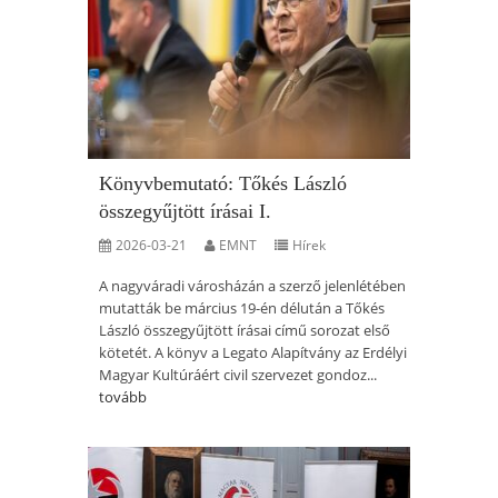
Könyvbemutató: Tőkés László
összegyűjtött írásai I.
2026-03-21
EMNT
Hírek
A nagyváradi városházán a szerző jelenlétében
mutatták be március 19-én délután a Tőkés
László összegyűjtött írásai című sorozat első
kötetét. A könyv a Legato Alapítvány az Erdélyi
Magyar Kultúráért civil szervezet gondoz...
tovább