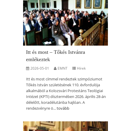
Itt és most – Tőkés Istvánra
emlékeztek
2026-05-01
EMNT
Hírek
Itt és most címmel rendeztek szimpóziumot
Tőkés István születésének 110. évfordulója
alkalmából a Kolozsvári Protestáns Teológiai
Intézet (KPTI) dísztermében 2026. április 28-án
délelőtt, koradélutánba hajlóan. A
rendezvényre ö...
tovább