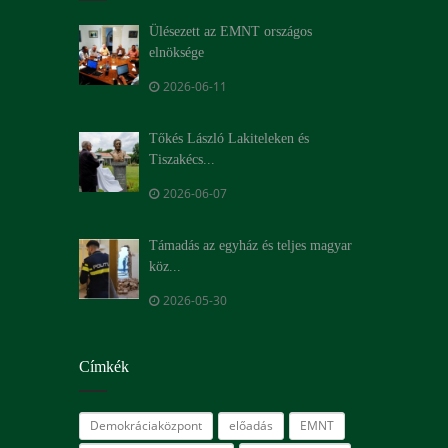
Ülésezett az EMNT országos
elnöksége
2026-06-11
Tőkés László Lakiteleken és
Tiszakécs...
2026-06-07
Támadás az egyház és teljes magyar
köz...
2026-05-30
Címkék
Demokráciaközpont
előadás
EMNT