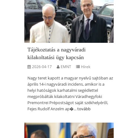
Tájékoztatás a nagyváradi
kilakoltatási ügy kapcsán
2026-04-17
EMNT
Hírek
Nagy teret kapott a magyar nyelvű sajtóban az
április 14-i nagyváradi incidens, amikor is a
helyi hatóságok karhatalmi segédlettel
megpróbálták kilakoltatni Váradhegyfoki
Premontrei Prépostságot saját székhelyéről,
Fejes Rudolf Anzelm ap�...
tovább