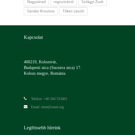
Nagyvárad
regisztráció
Szilágyi Zsolt
Sándor Krisztina
Tőkés László
Kapcsolat
400219, Kolozsvár,
Budapesti utca (Suceava utca) 17.
Kolozs megye, Románia
Telefon: +40 264 333461
Email: emnt@emnt.org
Legfrissebb híreink