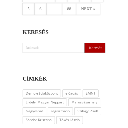
5
6
. . .
88
NEXT »
KERESÉS
CÍMKÉK
Demokráciaközpont
előadás
EMNT
Erdélyi Magyar Néppárt
Marosvásárhely
Nagyvárad
regisztráció
Szilágyi Zsolt
Sándor Krisztina
Tőkés László