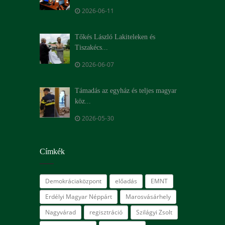
2026-06-11
Tőkés László Lakiteleken és
Tiszakécs...
2026-06-07
Támadás az egyház és teljes magyar
köz...
2026-05-30
Címkék
Demokráciaközpont
előadás
EMNT
Erdélyi Magyar Néppárt
Marosvásárhely
Nagyvárad
regisztráció
Szilágyi Zsolt