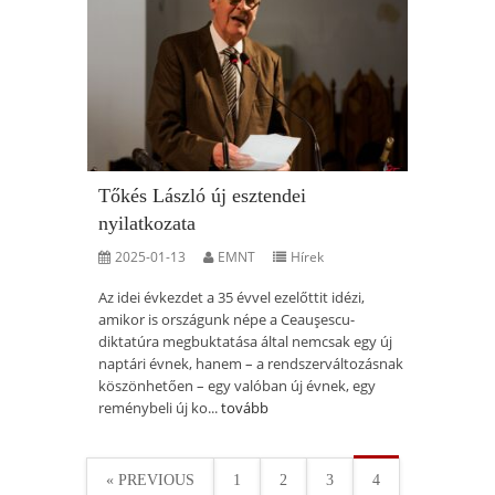
Tőkés László új esztendei
nyilatkozata
2025-01-13
EMNT
Hírek
Az idei évkezdet a 35 évvel ezelőttit idézi,
amikor is országunk népe a Ceauşescu-
diktatúra megbuktatása által nemcsak egy új
naptári évnek, hanem – a rendszerváltozásnak
köszönhetően – egy valóban új évnek, egy
reménybeli új ko...
tovább
« PREVIOUS
1
2
3
4