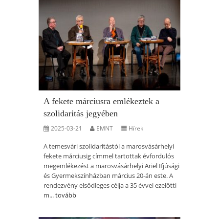
A fekete márciusra emlékeztek a
szolidaritás jegyében
2025-03-21
EMNT
Hírek
A temesvári szolidaritástól a marosvásárhelyi
fekete márciusig címmel tartottak évfordulós
megemlékezést a marosvásárhelyi Ariel Ifjúsági
és Gyermekszínházban március 20-án este. A
rendezvény elsődleges célja a 35 évvel ezelőtti
m...
tovább