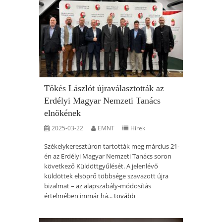
Tőkés Lászlót újraválasztották az
Erdélyi Magyar Nemzeti Tanács
elnökének
2025-03-22
EMNT
Hírek
Székelykeresztúron tartották meg március 21-
én az Erdélyi Magyar Nemzeti Tanács soron
következő Küldöttgyűlését. A jelenlévő
küldöttek elsöprő többsége szavazott újra
bizalmat – az alapszabály-módosítás
értelmében immár há...
tovább