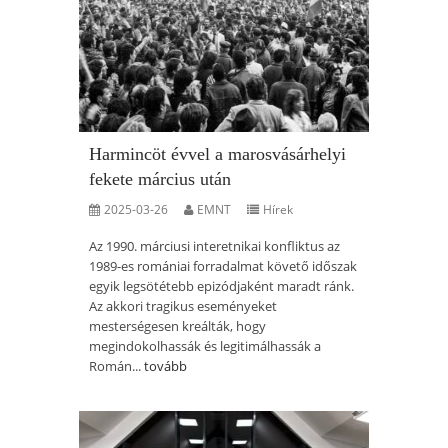
Harmincöt évvel a marosvásárhelyi
fekete március után
2025-03-26
EMNT
Hírek
Az 1990. márciusi interetnikai konfliktus az
1989-es romániai forradalmat követő időszak
egyik legsötétebb epizódjaként maradt ránk.
Az akkori tragikus eseményeket
mesterségesen kreálták, hogy
megindokolhassák és legitimálhassák a
Román...
tovább