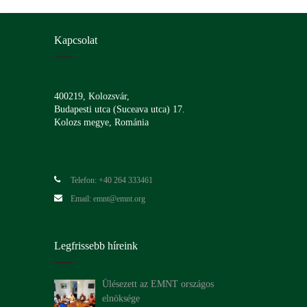
Kapcsolat
400219, Kolozsvár,
Budapesti utca (Suceava utca) 17.
Kolozs megye, Románia
Telefon: +40 264 333461
Email: emnt@emnt.org
Legfrissebb híreink
Ülésezett az EMNT országos
elnöksége