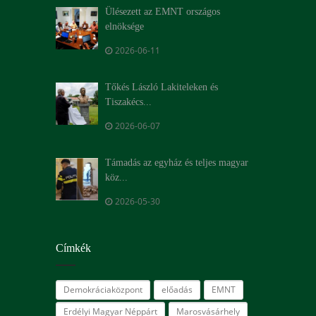
Ülésezett az EMNT országos
elnöksége
2026-06-11
Tőkés László Lakiteleken és
Tiszakécs...
2026-06-07
Támadás az egyház és teljes magyar
köz...
2026-05-30
Címkék
Demokráciaközpont
előadás
EMNT
Erdélyi Magyar Néppárt
Marosvásárhely