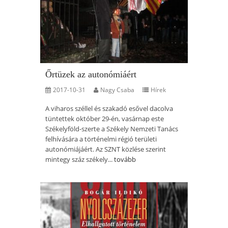
Őrtüzek az autonómiáért
2017-10-31
Nagy Csaba
Hírek
A viharos széllel és szakadó esővel dacolva
tüntettek október 29-én, vasárnap este
Székelyföld-szerte a Székely Nemzeti Tanács
felhívására a történelmi régió területi
autonómiájáért. Az SZNT közlése szerint
mintegy száz székely...
tovább