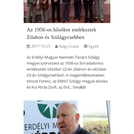
Az 1956-os hősökre emlékeztek
Zilahon és Szilágycsehben
2017-10-25
Nagy Csaba
Egyéb
Az Erdélyi Magyar Nemzeti Tanács Szilágy
megyei szervezete az 1956-os forradalomra
emlékezett október 22-én Zilahon és október
23-án Szilágycsehben. A megemlékezéseken
Vincze Ferenc, az EMNT Szilágy megyei elnöke
és Kui Attila Zsolt, az Erd...
tovább