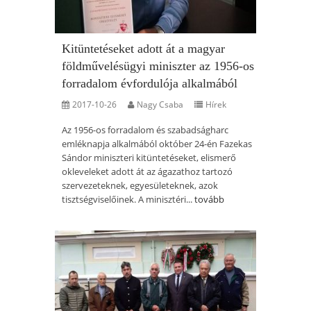
Kitüntetéseket adott át a magyar
földművelésügyi miniszter az 1956-os
forradalom évfordulója alkalmából
2017-10-26
Nagy Csaba
Hírek
Az 1956-os forradalom és szabadságharc
emléknapja alkalmából október 24-én Fazekas
Sándor miniszteri kitüntetéseket, elismerő
okleveleket adott át az ágazathoz tartozó
szervezeteknek, egyesületeknek, azok
tisztségviselőinek. A minisztéri...
tovább