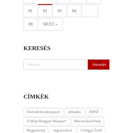
81
82
83
84
. . .
88
NEXT »
KERESÉS
CÍMKÉK
Demokráciaközpont
előadás
EMNT
Erdélyi Magyar Néppárt
Marosvásárhely
Nagyvárad
regisztráció
Szilágyi Zsolt