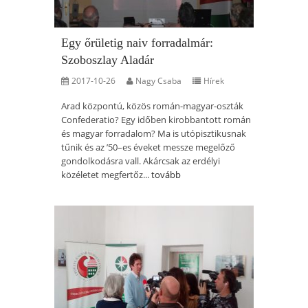
Egy őrületig naiv forradalmár:
Szoboszlay Aladár
2017-10-26
Nagy Csaba
Hírek
Arad központú, közös román-magyar-oszták
Confederatio? Egy időben kirobbantott román
és magyar forradalom? Ma is utópisztikusnak
tűnik és az ’50–es éveket messze megelőző
gondolkodásra vall. Akárcsak az erdélyi
közéletet megfertőz...
tovább