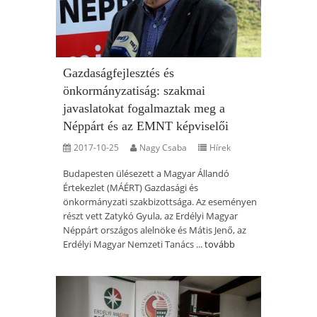
Gazdaságfejlesztés és
önkormányzatiság: szakmai
javaslatokat fogalmaztak meg a
Néppárt és az EMNT képviselői
2017-10-25
Nagy Csaba
Hírek
Budapesten ülésezett a Magyar Állandó
Értekezlet (MÁÉRT) Gazdasági és
önkormányzati szakbizottsága. Az eseményen
részt vett Zatykó Gyula, az Erdélyi Magyar
Néppárt országos alelnöke és Mátis Jenő, az
Erdélyi Magyar Nemzeti Tanács ...
tovább