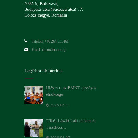
400219, Kolozsvár,
Budapesti utca (Suceava utca) 17.
Kolozs megye, Románia
Telefon: +40 264 333461
Email: emnt@emnt.org
Legfrissebb híreink
Ülésezett az EMNT országos
elnöksége
2026-06-11
Tőkés László Lakiteleken és
Tiszakécs...
2026-06-07