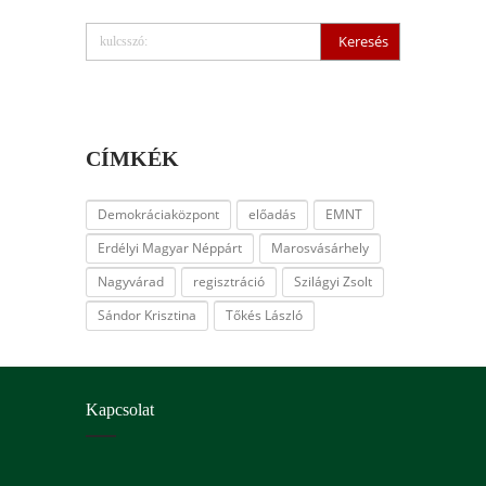
CÍMKÉK
Demokráciaközpont
előadás
EMNT
Erdélyi Magyar Néppárt
Marosvásárhely
Nagyvárad
regisztráció
Szilágyi Zsolt
Sándor Krisztina
Tőkés László
Kapcsolat