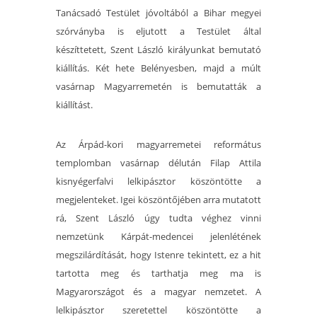
Tanácsadó Testület jóvoltából a Bihar megyei
szórványba is eljutott a Testület által
készíttetett, Szent László királyunkat bemutató
kiállítás. Két hete Belényesben, majd a múlt
vasárnap Magyarremetén is bemutatták a
kiállítást.
Az Árpád-kori magyarremetei református
templomban vasárnap délután Filap Attila
kisnyégerfalvi lelkipásztor köszöntötte a
megjelenteket. Igei köszöntőjében arra mutatott
rá, Szent László úgy tudta véghez vinni
nemzetünk Kárpát-medencei jelenlétének
megszilárdítását, hogy Istenre tekintett, ez a hit
tartotta meg és tarthatja meg ma is
Magyarországot és a magyar nemzetet. A
lelkipásztor szeretettel köszöntötte a