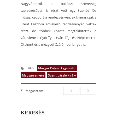
Nagyváradról, a Rákóczi Szövetség
szervezésében is részt vett egy tizenöt fős
ifjúsági csoport a rendezvényen, akik nem csak a
Szent Lászlóra emlékező rendezvényen vettek
részt, de többek között megtekintették a
várasfenesi Györffy István Táj- és Népismereti
Otthont és a mézgedi Czárán-barlangot is.
TAGS
Magyar Polgári Egyesület
Magyarremete
Szent László király
Megosztom
KERESÉS