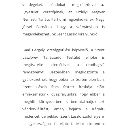
vendégeket, előadókat, megköszönve az
Egyesület vezetőjének, az Erdélyi Magyar
Nemzeti Tanács Partiumi régióelnökének, Nagy
József Barnának, hogy a szórványban is
megemlékezhetünk Szent László királyunkról.
Gaál Gergely országgyűlési képviselő, a Szent
László-év Tanácsadó Testület elnöke is
megtisztelte jelenlétével a rendhagyó
rendezvényt. Beszédében megköszönte a
gyülekezetnek, hogy ebben az ősi templomban,
Szent László falra festett freskója előtt
emlékezhetünk lovagirályunkra, hogy ebben a
meghitt környezetben is bemutathatjuk azt
vándorkiállítást, amely bejárta a Kárpát-
medencét, de például Szent László szülőhelyére,
Lengyelországba is eljutott. Mint elmondta,