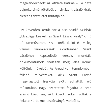
megajándékozott az Athleta Patriae – A haza
bajnoka című kötetből, amely Szent László király
életét és tiszteletét mutatja be.
Ezt követően került sor a Kiss Stúdió Színház
„Idvezlégy kegyelmes Szent László király” című
pódiumműsorára. Kiss Törék Ildikó és Meleg
Vilmos színművészek előadásában Szent
Lászlóhoz kapcsolódó versek, mondák,
dokumentumok szólaltak meg jeles íróink,
költőink műveiből. Az Árpád-kori templomban
fellépő művészeket, akik Szent László
megvilágított freskója előtt adhatták elő
műsorukat, nagy szeretettel fogadta a szép
számú közönség, akik között sokan voltak a
Fekete-Körös menti szórványfalvakból is.