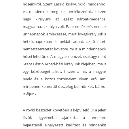
hőseinkről, Szent László királyunkról mindenhol
és mindenkor meg kell emlékeznünk, hiszen
nagy királyunk az egész Kárpát-medencei
magyar haza királya volt. Ez az emlékezés nem az
ünnepnapok emlékezése, mert lovagkirályunk a
hétköznapokban is példát adhat, az ő hitét,
nemzetszeretetét követve mi is a mindennapok
hősei lehetünk. A magyar nemzet, csakúgy mint
Szent László Árpád-házi királyunk idejében, ma is
egy közösséget alkot, hiszen a hit, a magyar
nyelv és a közös történelem olyan erő, ami
mindenen keresztül összefog bennünket, bárhol
is éljünk.
A rövid beszédet követően a képviselő úr a jelen
lévők figyelmébe ajánlotta a templom
bejáratánál elhelyezett kiállítást és mindenkit