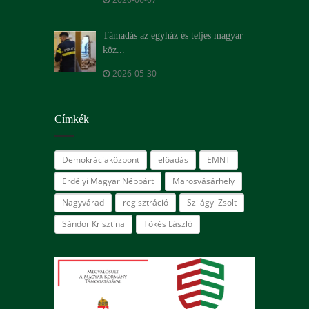
Támadás az egyház és teljes magyar
köz...
2026-05-30
Címkék
Demokráciaközpont
előadás
EMNT
Erdélyi Magyar Néppárt
Marosvásárhely
Nagyvárad
regisztráció
Szilágyi Zsolt
Sándor Krisztina
Tőkés László