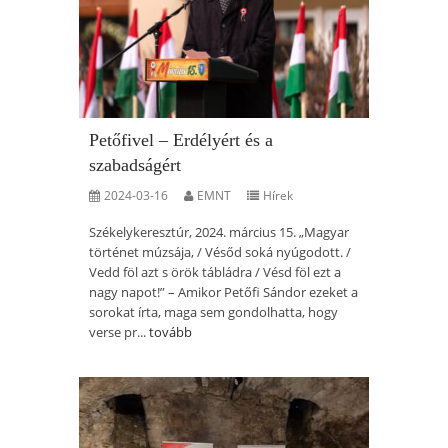
Petőfivel – Erdélyért és a
szabadságért
2024-03-16
EMNT
Hírek
Székelykeresztúr, 2024. március 15. „Magyar
történet múzsája, / Vésőd soká nyúgodott. /
Vedd föl azt s örök tábládra / Vésd föl ezt a
nagy napot!” – Amikor Petőfi Sándor ezeket a
sorokat írta, maga sem gondolhatta, hogy
verse pr...
tovább