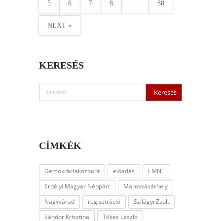
5
6
7
8
. . .
88
NEXT »
KERESÉS
CÍMKÉK
Demokráciaközpont
előadás
EMNT
Erdélyi Magyar Néppárt
Marosvásárhely
Nagyvárad
regisztráció
Szilágyi Zsolt
Sándor Krisztina
Tőkés László