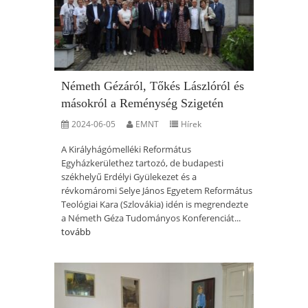
Németh Gézáról, Tőkés Lászlóról és
másokról a Reménység Szigetén
2024-06-05
EMNT
Hírek
A Királyhágómelléki Református
Egyházkerülethez tartozó, de budapesti
székhelyű Erdélyi Gyülekezet és a
révkomáromi Selye János Egyetem Református
Teológiai Kara (Szlovákia) idén is megrendezte
a Németh Géza Tudományos Konferenciát...
tovább