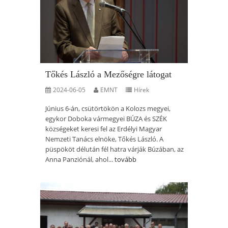
Tőkés László a Mezőségre látogat
2024-06-05
EMNT
Hírek
Június 6-án, csütörtökön a Kolozs megyei,
egykor Doboka vármegyei BÚZA és SZÉK
községeket keresi fel az Erdélyi Magyar
Nemzeti Tanács elnöke, Tőkés László. A
püspököt délután fél hatra várják Búzában, az
Anna Panziónál, ahol...
tovább