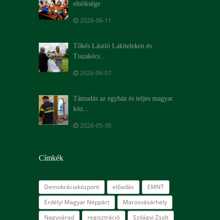
elnöksége
2026-06-11
Tőkés László Lakiteleken és
Tiszakécs...
2026-06-07
Támadás az egyház és teljes magyar
köz...
2026-05-30
Címkék
Demokráciaközpont
előadás
EMNT
Erdélyi Magyar Néppárt
Marosvásárhely
Nagyvárad
regisztráció
Szilágyi Zsolt