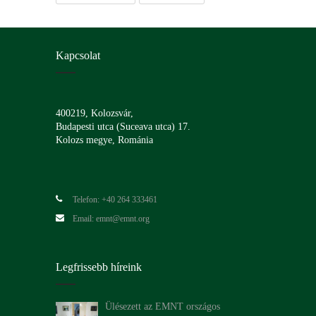
Kapcsolat
400219, Kolozsvár,
Budapesti utca (Suceava utca) 17.
Kolozs megye, Románia
Telefon: +40 264 333461
Email: emnt@emnt.org
Legfrissebb híreink
Ülésezett az EMNT országos