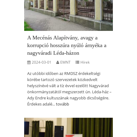
A Mecénás Alapítvány, avagy a
korrupció hosszúra nyúló árnyéka a
nagyváradi Léda-házon
2024-03-01
EMNT
Hírek
Az utóbbi időben az RMDSZ érdekeltségi
körébe tartozó szervezetek közkedvelt
helyszínévé vált a tíz évvel ezelőtt Nagyvárad
önkormányzatától megszerzett ún. Léda-ház –
Ady Endre kultuszának nagyobb dicsőségére.
Érdekes adalé...
tovább