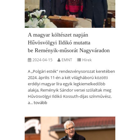
A magyar költészet napján
Hűvösvölgyi Ildikó mutatta
be Reményik-műsorát Nagyváradon
2024-04-15
EMNT
Hírek
A „Polgári esték” rendezvénysorozat keretében
2024. április 11-én a két világháború közötti
erdélyi magyar líra egyik legkiemelkedőbb
alakja, Reményik Sándor versei szólaltak meg
Hűvösvölgyi Ildikó Kossuth-díjas színművész,
a...
tovább