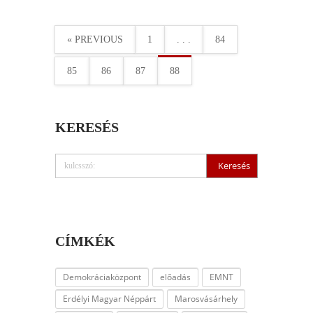
« PREVIOUS
1
. . .
84
85
86
87
88
KERESÉS
CÍMKÉK
Demokráciaközpont
előadás
EMNT
Erdélyi Magyar Néppárt
Marosvásárhely