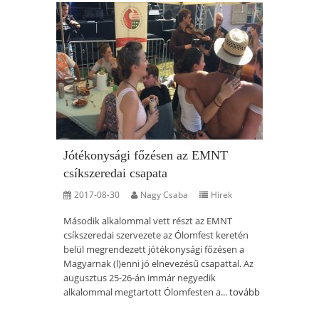
Jótékonysági főzésen az EMNT
csíkszeredai csapata
2017-08-30
Nagy Csaba
Hírek
Második alkalommal vett részt az EMNT
csíkszeredai szervezete az Ólomfest keretén
belül megrendezett jótékonysági főzésen a
Magyarnak (l)enni jó elnevezésű csapattal. Az
augusztus 25-26-án immár negyedik
alkalommal megtartott Ólomfesten a...
tovább