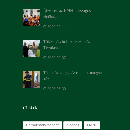
Ülésezett az EMNT országos
elnöksége
2026-06-11
Tőkés László Lakiteleken és
Tiszakécs...
2026-06-07
Támadás az egyház és teljes magyar
köz...
2026-05-30
Címkék
Demokráciaközpont
előadás
EMNT