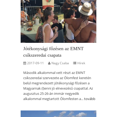
Jótékonysági főzésen az EMNT
csíkszeredai csapata
2017-09-11
Nagy Csaba
Hírek
Második alkalommal vett részt az EMNT
csíkszeredai szervezete az Ólomfest keretén
belül megrendezett jótékonysági főzésen a
Magyarnak (l)enni jó elnevezésű csapattal. Az
augusztus 25-26-án immár negyedik
alkalommal megtartott Ólomfesten a...
tovább