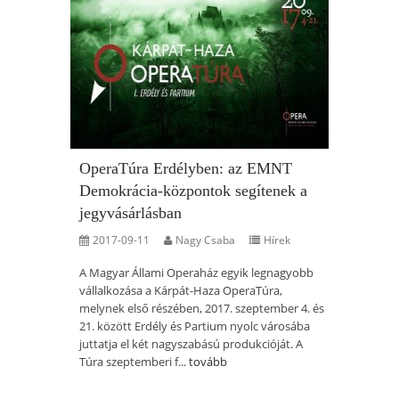
OperaTúra Erdélyben: az EMNT
Demokrácia-központok segítenek a
jegyvásárlásban
2017-09-11
Nagy Csaba
Hírek
A Magyar Állami Operaház egyik legnagyobb
vállalkozása a Kárpát-Haza OperaTúra,
melynek első részében, 2017. szeptember 4. és
21. között Erdély és Partium nyolc városába
juttatja el két nagyszabású produkcióját. A
Túra szeptemberi f...
tovább