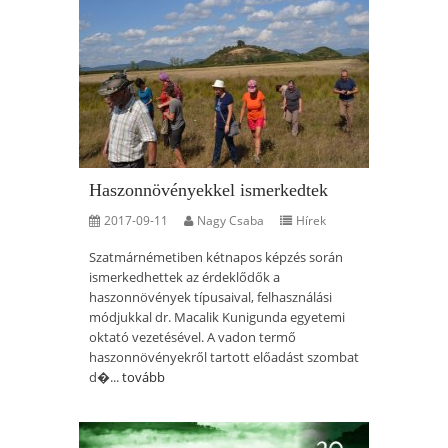
Haszonnövényekkel ismerkedtek
2017-09-11
Nagy Csaba
Hírek
Szatmárnémetiben kétnapos képzés során
ismerkedhettek az érdeklődők a
haszonnövények típusaival, felhasználási
módjukkal dr. Macalik Kunigunda egyetemi
oktató vezetésével. A vadon termő
haszonnövényekről tartott előadást szombat
d�...
tovább