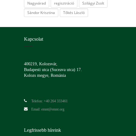
Nagyvárad
regisztráció
Szilágyi Zsolt
Sándor Krisztina
Tőkés László
Kapcsolat
400219, Kolozsvár,
Budapesti utca (Suceava utca) 17.
Kolozs megye, Románia
Telefon: +40 264 333461
Email: emnt@emnt.org
Legfrissebb híreink