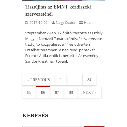
Tisztújítás az EMNT kézdiszéki
szervezeténél
2017-10-02
Nagy Csaba
Hírek
Szeptember 29-én, 17 órától tartotta az Erdélyi
Magyar Nemzeti Tanács kézdiszéki szervezete
tisztújító közgyűlését a 44-es udvartéri
Erzsébet teremben. A napirendi pontokat
Ferencz Attila elnök ismertette. Az eseményen
Sándor Krisztina...
tovább
« PREVIOUS
1
. . .
84
85
86
87
88
NEXT »
KERESÉS