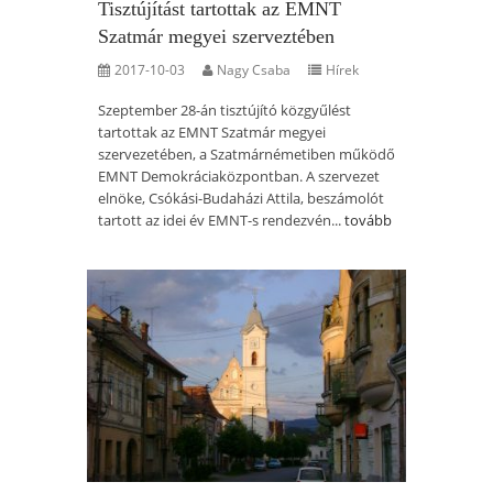
Tisztújítást tartottak az EMNT
Szatmár megyei szerveztében
2017-10-03
Nagy Csaba
Hírek
Szeptember 28-án tisztújító közgyűlést
tartottak az EMNT Szatmár megyei
szervezetében, a Szatmárnémetiben működő
EMNT Demokráciaközpontban. A szervezet
elnöke, Csókási-Budaházi Attila, beszámolót
tartott az idei év EMNT-s rendezvén...
tovább