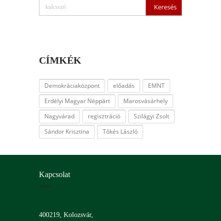
CÍMKÉK
Demokráciaközpont
előadás
EMNT
Erdélyi Magyar Néppárt
Marosvásárhely
Nagyvárad
regisztráció
Szilágyi Zsolt
Sándor Krisztina
Tőkés László
Kapcsolat
400219, Kolozsvár,