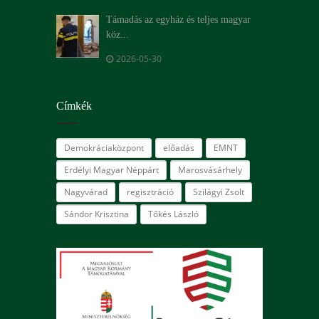
Támadás az egyház és teljes magyar
köz...
2026-05-30
Címkék
Demokráciaközpont
előadás
EMNT
Erdélyi Magyar Néppárt
Marosvásárhely
Nagyvárad
regisztráció
Szilágyi Zsolt
Sándor Krisztina
Tőkés László