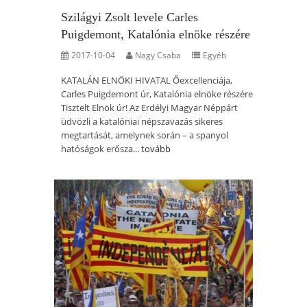
Szilágyi Zsolt levele Carles
Puigdemont, Katalónia elnöke részére
2017-10-04
Nagy Csaba
Egyéb
KATALÁN ELNÖKI HIVATAL Őexcellenciája,
Carles Puigdemont úr, Katalónia elnöke részére
Tisztelt Elnök úr! Az Erdélyi Magyar Néppárt
üdvözli a katalóniai népszavazás sikeres
megtartását, amelynek során – a spanyol
hatóságok erősza...
tovább