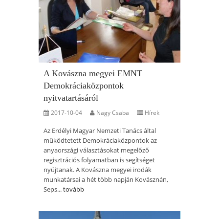
A Kovászna megyei EMNT
Demokráciaközpontok
nyitvatartásáról
2017-10-04
Nagy Csaba
Hírek
Az Erdélyi Magyar Nemzeti Tanács által
működtetett Demokráciaközpontok az
anyaországi választásokat megelőző
regisztrációs folyamatban is segítséget
nyújtanak. A Kovászna megyei irodák
munkatársai a hét több napján Kovásznán,
Seps...
tovább