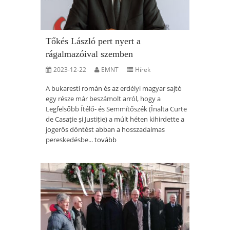
Tőkés László pert nyert a
rágalmazóival szemben
2023-12-22
EMNT
Hírek
A bukaresti román és az erdélyi magyar sajtó
egy része már beszámolt arról, hogy a
Legfelsőbb Ítélő- és Semmítőszék (Înalta Curte
de Casație și Justiție) a múlt héten kihirdette a
jogerős döntést abban a hosszadalmas
pereskedésbe...
tovább