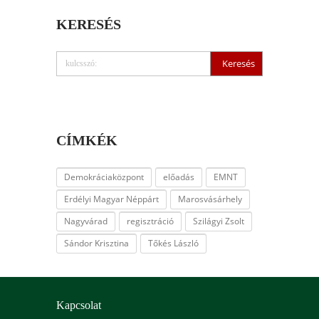
KERESÉS
CÍMKÉK
Demokráciaközpont
előadás
EMNT
Erdélyi Magyar Néppárt
Marosvásárhely
Nagyvárad
regisztráció
Szilágyi Zsolt
Sándor Krisztina
Tőkés László
Kapcsolat