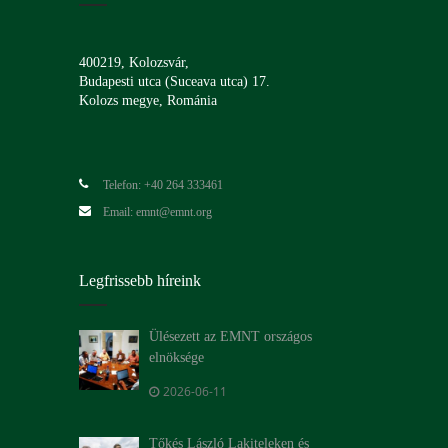
400219, Kolozsvár,
Budapesti utca (Suceava utca) 17.
Kolozs megye, Románia
Telefon: +40 264 333461
Email: emnt@emnt.org
Legfrissebb híreink
Ülésezett az EMNT országos
elnöksége
2026-06-11
Tőkés László Lakiteleken és