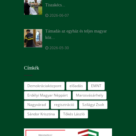
Tiszakécs...
2026-06-07
Támadás az egyház és teljes magyar
köz...
2026-05-30
Címkék
Demokráciaközpont
előadás
EMNT
Erdélyi Magyar Néppárt
Marosvásárhely
Nagyvárad
regisztráció
Szilágyi Zsolt
Sándor Krisztina
Tőkés László