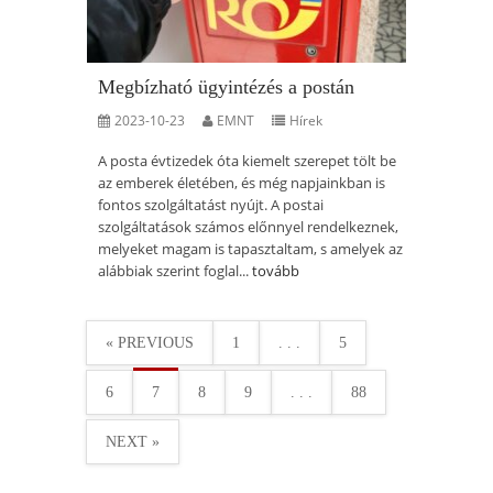
Megbízható ügyintézés a postán
2023-10-23
EMNT
Hírek
A posta évtizedek óta kiemelt szerepet tölt be
az emberek életében, és még napjainkban is
fontos szolgáltatást nyújt. A postai
szolgáltatások számos előnnyel rendelkeznek,
melyeket magam is tapasztaltam, s amelyek az
alábbiak szerint foglal...
tovább
« PREVIOUS
1
. . .
5
6
7
8
9
. . .
88
NEXT »