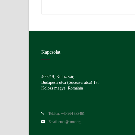
Kapcsolat
400219, Kolozsvár,
Budapesti utca (Suceava utca) 17.
Kolozs megye, Románia
Telefon: +40 264 333461
Email: emnt@emnt.org