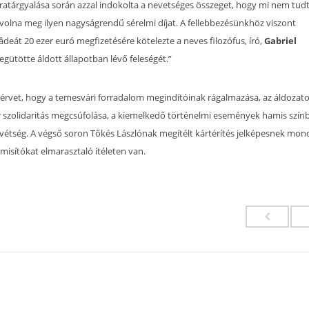
jratárgyalása során azzal indokolta a nevetséges összeget, hogy mi nem tud
 volna meg ilyen nagyságrendű sérelmi díjat. A fellebbezésünkhöz viszont
âdeát 20 ezer euró megfizetésére kötelezte a neves filozófus, író,
Gabriel
gütötte áldott állapotban lévő feleségét.”
z érvet, hogy a temesvári forradalom megindítóinak rágalmazása, az áldozat
szolidaritás megcsúfolása, a kiemelkedő történelmi események hamis szín
óvétség. A végső soron Tőkés Lászlónak megítélt kártérítés jelképesnek mon
misítókat elmarasztaló ítéleten van.