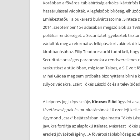
Korábban a fővárosi táblabíróság erkölcsi kártérítés k
hazaárulással vádolták. A legfelsőbb bíróság, elhúzód
Emlékeztetőül: a bukaresti bulvárcsatorna „Sinteza z
2014. szeptember 15-i adásában megszólalók az 198
politikai rendőrséget, a Securitatét igyekeztek tis
vádolták meg a református lelkipásztort, akinek dikta
kirobbanásához. Filip Teodorescuról tudni kell, hogy 
Securitate országos parancsnoka a rendszerellenes 
szekustiszt a stúdióban, míg Ioan Talpeş, a SIE vol
Mihai Gâdea meg sem próbálta bizonyításra bírni a ké
súlyos vádakra. Ezért Tőkés László őt és a televízióad
A felperes jogi képviselője,
Kincses Előd
ügyvéd a saj
tévétársaságnak és munkatársának 10 ezer lejt kell 
úgymond „csak” bejátszásban rágalmazta Tőkés Lászl
javukra fordítja az alapfokú ítéletet. Másrészt Tőkés 
eredeti jóvátételi igény. „A fővárosi táblabíróság az e