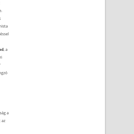
t
e.
k
nista
éssel
ad
, a
ri
”
angzó
ság a
t az