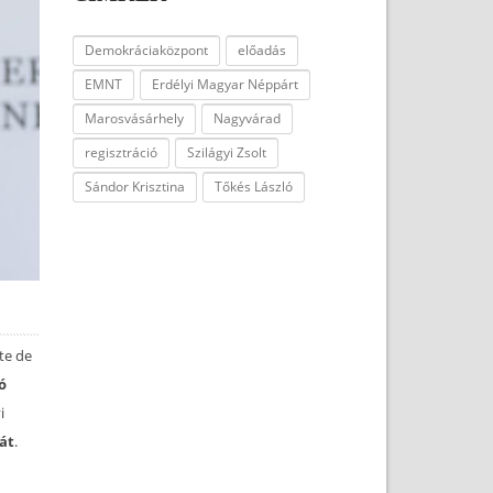
Demokráciaközpont
előadás
EMNT
Erdélyi Magyar Néppárt
Marosvásárhely
Nagyvárad
regisztráció
Szilágyi Zsolt
Sándor Krisztina
Tőkés László
te de
ó
i
át
.