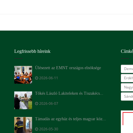
Legfrissebb híreink
Címk
Ülésezett az EMNT országos elnöksége
Demo
2026-06-11
Erdé
Nagy
Tőkés László Lakiteleken és Tiszakécs...
Sándo
2026-06-07
Támadás az egyház és teljes magyar köz...
2026-05-30