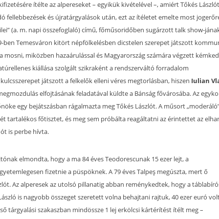
ifizetésére ítélte az alpereseket – egyikük kivételével –, amiért Tőkés László
ó fellebbezések és újratárgyalások után, ezt az ítéletet emelte most jogerőr
ilei” (a. m. napi összefoglaló) című, főműsoridőben sugárzott talk show-jána
9-ben Temesváron kitört népfölkelésben dicstelen szerepet játszott kommu
ztára mosni, miközben hazaárulással és Magyarország számára végzett kémked
túrellenes kiállása szolgált szikraként a rendszerváltó forradalom
kulcsszerepet játszott a felkelők elleni véres megtorlásban, hiszen
Iulian Vl
megmozdulás elfojtásának feladatával küldte a Bánság fővárosába. Az egyko
t főnöke egy bejátszásban rágalmazta meg Tőkés Lászlót. A műsort „moderáló
t tartalékos főtisztet, és meg sem próbálta reagáltatni az érintettet az elh
ót is perbe hívta.
tónak elmondta, hogy a ma 84 éves Teodorescunak 15 ezer lejt, a
egyetemlegesen fizetnie a püspöknek. A 79 éves Talpeş megúszta, mert ő
ót. Az alperesek az utolsó pillanatig abban reménykedtek, hogy a táblabíró
László is nagyobb összeget szeretett volna behajtani rajtuk, 40 ezer euró vol
lső tárgyalási szakaszban mindössze 1 lej erkölcsi kártérítést ítélt meg –