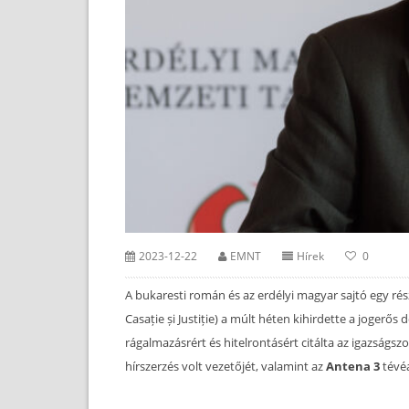
2023-12-22
EMNT
Hírek
0
A bukaresti román és az erdélyi magyar sajtó egy rés
Casație și Justiție) a múlt héten kihirdette a joge
rágalmazásrért és hitelrontásért citálta az igazságszo
hírszerzés volt vezetőjét, valamint az
Antena 3
tévéa