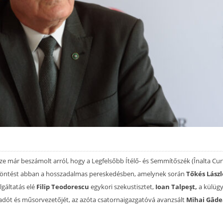
ze már beszámolt arról, hogy a Legfelsőbb Ítélő- és Semmítőszék (Înalta Cur
rős döntést abban a hosszadalmas pereskedésben, amelynek során
Tőkés Lászl
lgáltatás elé
Filip Teodorescu
egykori szekustisztet,
Ioan Talpeşt,
a külügy
dót és műsorvezetőjét, az azóta csatornaigazgatóvá avanzsált
Mihai Gâde