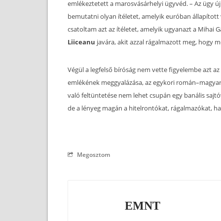
emlékeztetett a marosvásárhelyi ügyvéd. – Az ügy ú
bemutatni olyan ítéletet, amelyik euróban állapított
csatoltam azt az ítéletet, amelyik ugyanazt a Mihai G
Liiceanu
javára, akit azzal rágalmazott meg, hogy me
Végül a legfelső bíróság nem vette figyelembe azt a
emlékének meggyalázása, az egykori román–magyar 
való feltüntetése nem lehet csupán egy banális sajt
de a lényeg magán a hitelrontókat, rágalmazókat, ha
Megosztom
EMNT