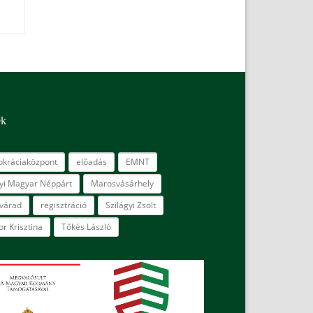
ék
kráciaközpont
előadás
EMNT
lyi Magyar Néppárt
Marosvásárhely
várad
regisztráció
Szilágyi Zsolt
r Krisztina
Tőkés László