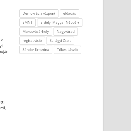
Demokráciaközpont
előadás
EMNT
Erdélyi Magyar Néppárt
Marosvásárhely
Nagyvárad
 a
regisztráció
Szilágyi Zsolt
yi
Sándor Krisztina
Tőkés László
póján
tti
ról,