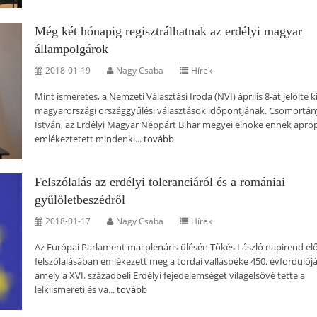
Még két hónapig regisztrálhatnak az erdélyi magyar
állampolgárok
2018-01-19
Nagy Csaba
Hírek
Mint ismeretes, a Nemzeti Választási Iroda (NVI) április 8-át jelölte ki
magyarországi országgyűlési választások időpontjának. Csomortán
István, az Erdélyi Magyar Néppárt Bihar megyei elnöke ennek apro
emlékeztetett mindenki...
tovább
Felszólalás az erdélyi toleranciáról és a romániai
gyűlöletbeszédről
2018-01-17
Nagy Csaba
Hírek
Az Európai Parlament mai plenáris ülésén Tőkés László napirend elő
felszólalásában emlékezett meg a tordai vallásbéke 450. évfordulójá
amely a XVI. századbeli Erdélyi fejedelemséget világelsővé tette a
lelkiismereti és va...
tovább