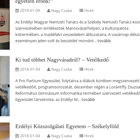
egyetlen erőnk!”
2018-01-09
Nagy Csaba
Hírek
Az Erdélyi Magyar Nemzeti Tanács és a Székely Nemzeti Tanács köz
szervezésében emlékeztek Marosvásárhelyen, a Kultúrpalota
kistermében, a madéfalvi veszedelem áldozataira. A vasárnap délut
eseményen jelen volt és beszédet mondot...
tovább
Ki tud többet Nagyváradról? – Vetélkedő
2018-01-04
Nagy Csaba
Hírek
A Pro Partium Egyesület, folytatva a diákok körében megszervezett
vetélkedőit, programsorozatát, december végén a Lorántffy Zsuzs
Református Gimnázium informatika termében szervezett vetélkedő
Egyesület társelnöke, az Erdélyi M...
tovább
Erdélyi Közszolgálati Egyetem – Székelyföld
2018-01-04
Nagy Csaba
Hírek