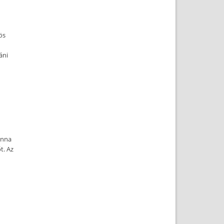
ös
áni
anna
t. Az