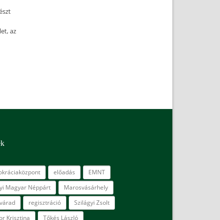
észt
et, az
ék
kráciaközpont
előadás
EMNT
lyi Magyar Néppárt
Marosvásárhely
várad
regisztráció
Szilágyi Zsolt
r Krisztina
Tőkés László