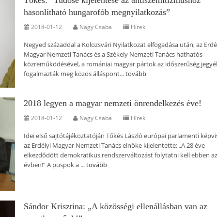
Tőkés: “Tudose kijelentése az antiszemitizmushoz
hasonlítható hungarofób megnyilatkozás”
2018-01-12
Nagy Csaba
Hírek
Negyed századdal a Kolozsvári Nyilatkozat elfogadása után, az Erdé
Magyar Nemzeti Tanács és a Székely Nemzeti Tanács hathatós
közreműködésével, a romániai magyar pártok az időszerűség jegy
fogalmazták meg közös álláspont...
tovább
2018 legyen a magyar nemzeti önrendelkezés éve!
2018-01-12
Nagy Csaba
Hírek
Idei első sajtótájékoztatóján Tőkés László európai parlamenti képvi
az Erdélyi Magyar Nemzeti Tanács elnöke kijelentette: „A 28 éve
elkezdődött demokratikus rendszerváltozást folytatni kell ebben az
évben!” A püspök a ...
tovább
Sándor Krisztina: „A közösségi ellenállásban van az