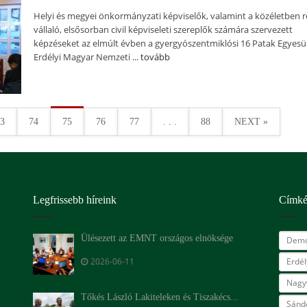
Helyi és megyei önkormányzati képviselők, valamint a közéletben r
vállaló, elsősorban civil képviseleti szereplők számára szervezett
képzéseket az elmúlt évben a gyergyószentmiklósi 16 Patak Egyesül
Erdélyi Magyar Nemzeti ...
tovább
3
74
75
76
77
. . .
88
NEXT »
Legfrissebb híreink
Címk
Ülésezett az EMNT országos elnöksége
Demo
2026-06-11
Erdé
Nagy
Tőkés László Lakiteleken és Tiszakécs...
Sándo