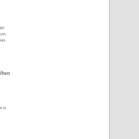
ári
don,
pes
yében
 is