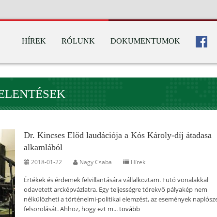
HÍREK
RÓLUNK
DOKUMENTUMOK
JELENTÉSEK
Dr. Kincses Előd laudációja a Kós Károly-díj átadasa
alkamlából
2018-01-22
Nagy Csaba
Hírek
Értékek és érdemek felvillantására vállalkoztam. Futó vonalakkal
odavetett arcképvázlatra. Egy teljességre törekvő pályakép nem
nélkülözheti a történelmi-politikai elemzést, az események naplósz
felsorolását. Ahhoz, hogy ezt m...
tovább