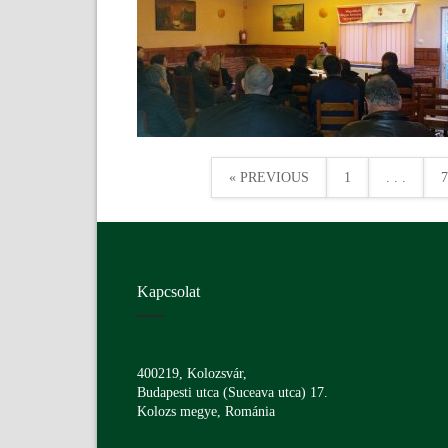
« PREVIOUS
1
. . .
7
Kapcsolat
400219, Kolozsvár,
Budapesti utca (Suceava utca) 17.
Kolozs megye, Románia