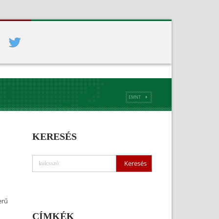
EMNT
KERESÉS
erű
CÍMKÉK