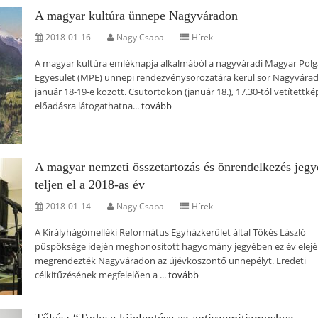
A magyar kultúra ünnepe Nagyváradon
2018-01-16
Nagy Csaba
Hírek
A magyar kultúra emléknapja alkalmából a nagyváradi Magyar Polg
Egyesület (MPE) ünnepi rendezvénysorozatára kerül sor Nagyvára
január 18-19-e között. Csütörtökön (január 18.), 17.30-tól vetítettké
előadásra látogathatna...
tovább
A magyar nemzeti összetartozás és önrendelkezés jeg
teljen el a 2018-as év
2018-01-14
Nagy Csaba
Hírek
A Királyhágómelléki Református Egyházkerület által Tőkés László
püspöksége idején meghonosított hagyomány jegyében ez év elején
megrendezték Nagyváradon az újévköszöntő ünnepélyt. Eredeti
célkitűzésének megfelelően a ...
tovább