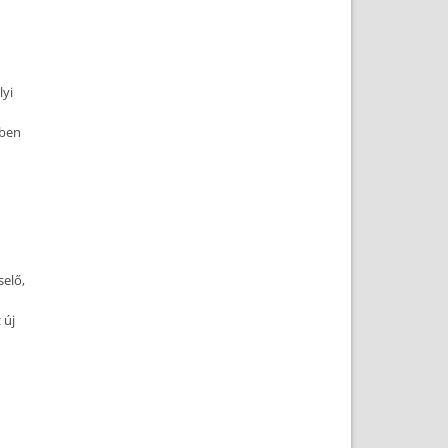
lyi
ében
selő,
 új