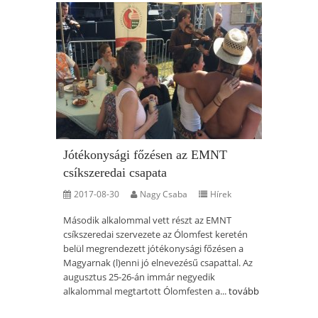
Jótékonysági főzésen az EMNT
csíkszeredai csapata
2017-08-30
Nagy Csaba
Hírek
Második alkalommal vett részt az EMNT
csíkszeredai szervezete az Ólomfest keretén
belül megrendezett jótékonysági főzésen a
Magyarnak (l)enni jó elnevezésű csapattal. Az
augusztus 25-26-án immár negyedik
alkalommal megtartott Ólomfesten a...
tovább