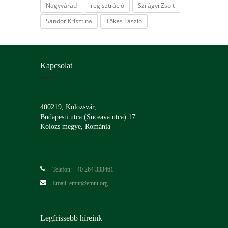
Nagyvárad
regisztráció
Szilágyi Zsolt
Sándor Krisztina
Tőkés László
Kapcsolat
400219, Kolozsvár,
Budapesti utca (Suceava utca) 17.
Kolozs megye, Románia
Telefon: +40 264 333461
Email: emnt@emnt.org
Legfrissebb híreink