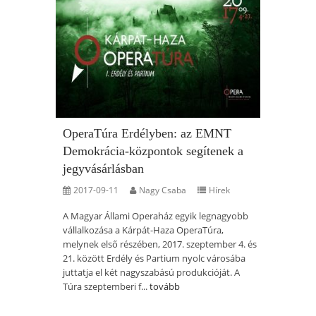
OperaTúra Erdélyben: az EMNT
Demokrácia-központok segítenek a
jegyvásárlásban
2017-09-11
Nagy Csaba
Hírek
A Magyar Állami Operaház egyik legnagyobb
vállalkozása a Kárpát-Haza OperaTúra,
melynek első részében, 2017. szeptember 4. és
21. között Erdély és Partium nyolc városába
juttatja el két nagyszabású produkcióját. A
Túra szeptemberi f...
tovább