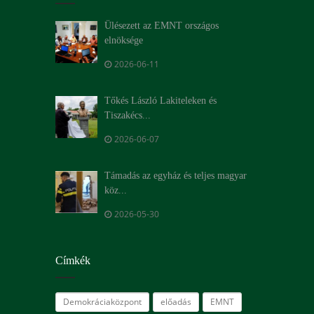
Ülésezett az EMNT országos
elnöksége
2026-06-11
Tőkés László Lakiteleken és
Tiszakécs...
2026-06-07
Támadás az egyház és teljes magyar
köz...
2026-05-30
Címkék
Demokráciaközpont
előadás
EMNT