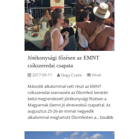
Jótékonysági főzésen az EMNT
csíkszeredai csapata
2017-09-11
Nagy Csaba
Hírek
Második alkalommal vett részt az EMNT
csíkszeredai szervezete az Ólomfest keretén
belül megrendezett jótékonysági főzésen a
Magyarnak (l)enni jó elnevezésű csapattal. Az
augusztus 25-26-án immár negyedik
alkalommal megtartott Ólomfesten a...
tovább