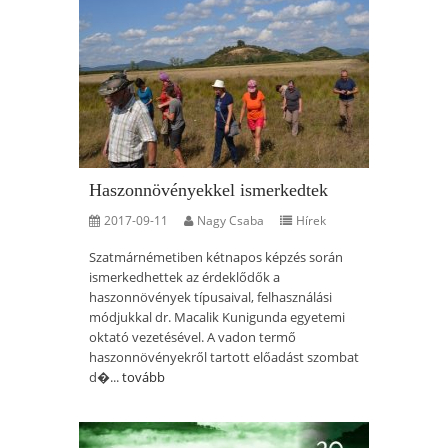
Haszonnövényekkel ismerkedtek
2017-09-11
Nagy Csaba
Hírek
Szatmárnémetiben kétnapos képzés során
ismerkedhettek az érdeklődők a
haszonnövények típusaival, felhasználási
módjukkal dr. Macalik Kunigunda egyetemi
oktató vezetésével. A vadon termő
haszonnövényekről tartott előadást szombat
d�...
tovább