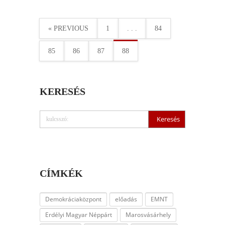
« PREVIOUS
1
. . .
84
85
86
87
88
KERESÉS
CÍMKÉK
Demokráciaközpont
előadás
EMNT
Erdélyi Magyar Néppárt
Marosvásárhely