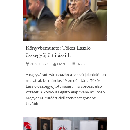
Könyvbemutató: Tőkés László
összegyűjtött írásai I.
2026-03-21
EMNT
Hírek
A nagyváradi városházán a szerző jelenlétében
mutatták be március 19-én délután a Tőkés
László összegyűjtött írásai című sorozat első
kötetét. A könyv a Legato Alapítvány az Erdélyi
Magyar Kultúráért civil szervezet gondoz...
tovább