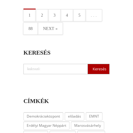
1
2
3
4
5
. . .
88
NEXT »
KERESÉS
CÍMKÉK
Demokráciaközpont
előadás
EMNT
Erdélyi Magyar Néppárt
Marosvásárhely