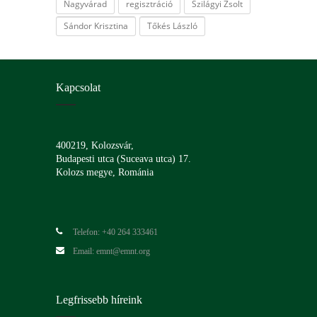
Nagyvárad
regisztráció
Szilágyi Zsolt
Sándor Krisztina
Tőkés László
Kapcsolat
400219, Kolozsvár,
Budapesti utca (Suceava utca) 17.
Kolozs megye, Románia
Telefon: +40 264 333461
Email: emnt@emnt.org
Legfrissebb híreink