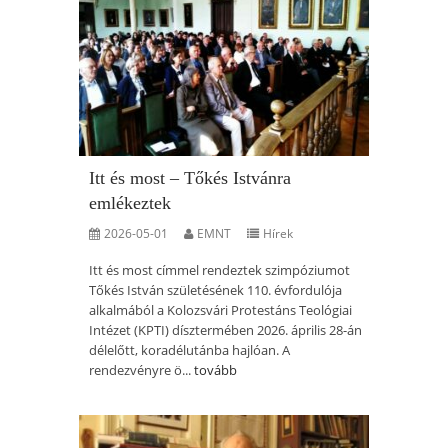
Itt és most – Tőkés Istvánra
emlékeztek
2026-05-01
EMNT
Hírek
Itt és most címmel rendeztek szimpóziumot
Tőkés István születésének 110. évfordulója
alkalmából a Kolozsvári Protestáns Teológiai
Intézet (KPTI) dísztermében 2026. április 28-án
délelőtt, koradélutánba hajlóan. A
rendezvényre ö...
tovább