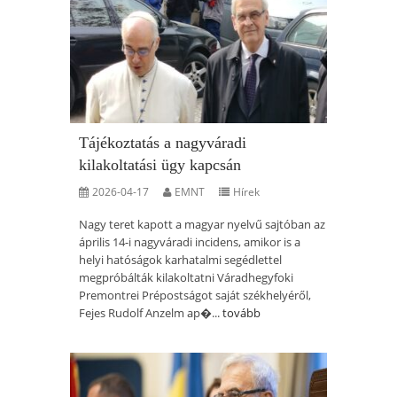
Tájékoztatás a nagyváradi
kilakoltatási ügy kapcsán
2026-04-17
EMNT
Hírek
Nagy teret kapott a magyar nyelvű sajtóban az
április 14-i nagyváradi incidens, amikor is a
helyi hatóságok karhatalmi segédlettel
megpróbálták kilakoltatni Váradhegyfoki
Premontrei Prépostságot saját székhelyéről,
Fejes Rudolf Anzelm ap�...
tovább