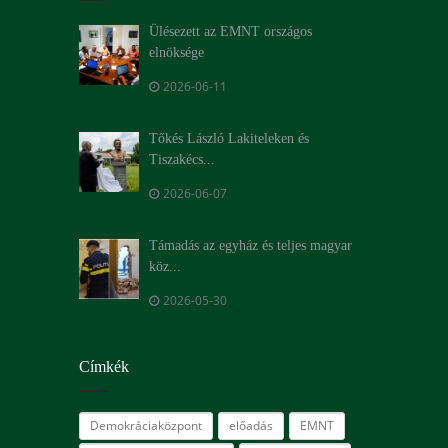
Ülésezett az EMNT országos
elnöksége
2026-06-11
Tőkés László Lakiteleken és
Tiszakécs...
2026-06-07
Támadás az egyház és teljes magyar
köz...
2026-05-30
Címkék
Demokráciaközpont
előadás
EMNT