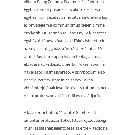
előadó Balog Zoltán, a Dunamelléki Református
Egyházkerület püspök lesz, aki Tőkés István
egyházi környezetét bemutatva Lelki ellenállás
és önvédelem a kommunizmus idején címmel
értekezik. Őt Hermán M. János ny. lelkipásztor,
egyháztörténész követi, aki Tőkés Istvánt mint
az Anyaszentegyház krónikását méltatja. 10
órától Pásztori-Kupán István teológiai tanár
előadása következik, címe: Dr. Tőkés István, a
hitvallásos írásmagyarázó. A szimpózium első
panelje Petényi Katalin és Kabay Barna
videóinterjújának levetítésével zárul, amelyben a
néhai professzor vall életéről és családjáról.
A kávészünet után, 11 órától Geréb Zsolt
emeritus professzor Tőkés István újszövetségi
munkásságának jelentősége az erdélyi teológiai