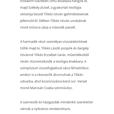
irodalom tükrében című előadása hangzik el,
majd Székely József, a gyakorlati teológia
oktatója beszél Tőkés István igehirdetéseinek
jellemzőiről. Délben Tőkés István unokáinak
rövid műsora zárja a második panelt.
A harmadik részt személyes visszatekintések
töltik majd ki, Tőkés László püspök és Gergely
Istvánné Tőkés Erzsébet tanár, műemlékvédő
révén. Közreműködik a teológia énekkara. A
szimpózium összefoglalóval zárul fél kettőkor,
amikor is a részvevők átvonulnak a Tőkés-
udvarba, ahol koszorúzásra kerül sor. Verset
mond Marosán Csaba színművész.
A szervezők és házigazdák mindenkit szeretettel
várnak a nyilvános rendezvényre.