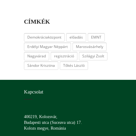
CÍMKÉK
Demokráciaközpont
előadás
EMNT
Erdélyi Magyar Néppárt
Marosvásárhely
Nagyvárad
regisztráció
Szilágyi Zsolt
Sándor Krisztina
Tőkés László
Kapcsolat
400219, Kolozsvár,
Budapesti utca (Suceava utca) 17.
Kolozs megye, Románia