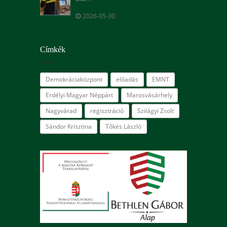
2026-05-30
Címkék
Demokráciaközpont
előadás
EMNT
Erdélyi Magyar Néppárt
Marosvásárhely
Nagyvárad
regisztráció
Szilágyi Zsolt
Sándor Krisztina
Tőkés László