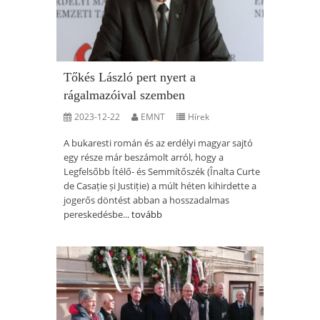
Tőkés László pert nyert a
rágalmazóival szemben
2023-12-22
EMNT
Hírek
A bukaresti román és az erdélyi magyar sajtó
egy része már beszámolt arról, hogy a
Legfelsőbb Ítélő- és Semmítőszék (Înalta Curte
de Casație și Justiție) a múlt héten kihirdette a
jogerős döntést abban a hosszadalmas
pereskedésbe...
tovább