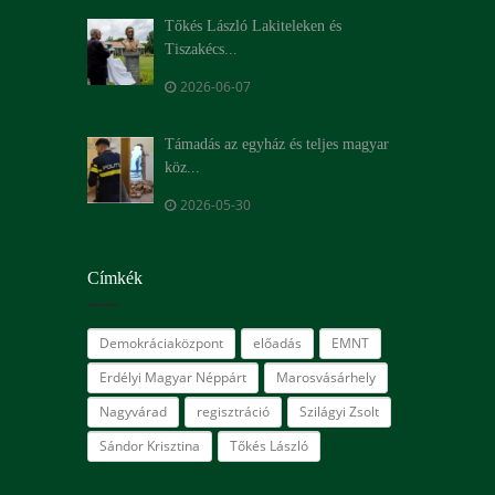
Tőkés László Lakiteleken és
Tiszakécs...
2026-06-07
Támadás az egyház és teljes magyar
köz...
2026-05-30
Címkék
Demokráciaközpont
előadás
EMNT
Erdélyi Magyar Néppárt
Marosvásárhely
Nagyvárad
regisztráció
Szilágyi Zsolt
Sándor Krisztina
Tőkés László