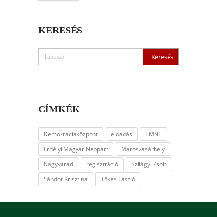
KERESÉS
CÍMKÉK
Demokráciaközpont
előadás
EMNT
Erdélyi Magyar Néppárt
Marosvásárhely
Nagyvárad
regisztráció
Szilágyi Zsolt
Sándor Krisztina
Tőkés László