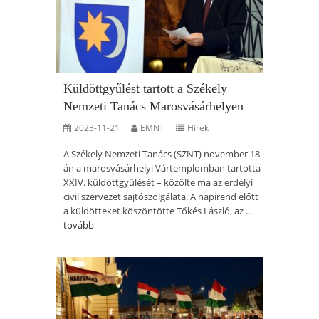
Küldöttgyűlést tartott a Székely
Nemzeti Tanács Marosvásárhelyen
2023-11-21
EMNT
Hírek
A Székely Nemzeti Tanács (SZNT) november 18-
án a marosvásárhelyi Vártemplomban tartotta
XXIV. küldöttgyűlését – közölte ma az erdélyi
civil szervezet sajtószolgálata. A napirend előtt
a küldötteket köszöntötte Tőkés László, az ...
tovább