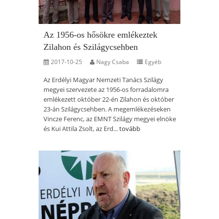
Az 1956-os hősökre emlékeztek
Zilahon és Szilágycsehben
2017-10-25
Nagy Csaba
Egyéb
Az Erdélyi Magyar Nemzeti Tanács Szilágy
megyei szervezete az 1956-os forradalomra
emlékezett október 22-én Zilahon és október
23-án Szilágycsehben. A megemlékezéseken
Vincze Ferenc, az EMNT Szilágy megyei elnöke
és Kui Attila Zsolt, az Erd...
tovább