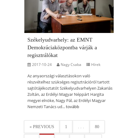
Székelyudvarhely: az EMNT
Demokráciaközpontba várják a
regisztrálókat
2017-10-24
Nagy Csaba
Hírek
Az anyaországi választásokon való
részvételhez szükséges regisztrációról tartott
sajtótájékoztatót Székelyudvarhelyen Zakariás
Zoltán, az Erdélyi Magyar Néppárt Hargita
megyei elnöke, Nagy Pál, az Erdélyi Magyar
Nemzeti Tanács ud...
tovább
« PREVIOUS
1
. . .
80