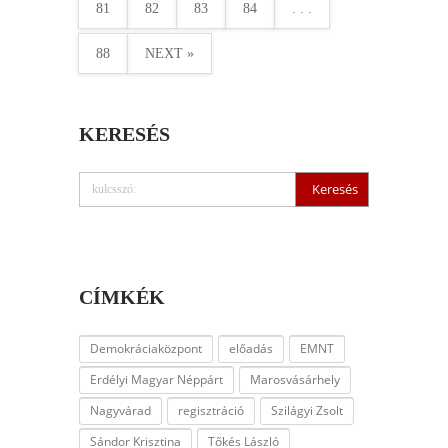
81
82
83
84
. . .
88
NEXT »
KERESÉS
CÍMKÉK
Demokráciaközpont
előadás
EMNT
Erdélyi Magyar Néppárt
Marosvásárhely
Nagyvárad
regisztráció
Szilágyi Zsolt
Sándor Krisztina
Tőkés László