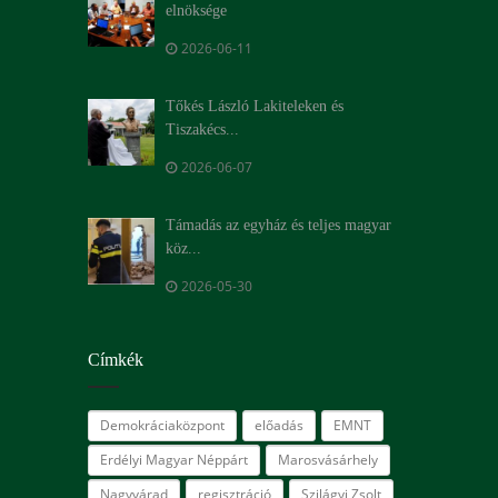
elnöksége
2026-06-11
Tőkés László Lakiteleken és
Tiszakécs...
2026-06-07
Támadás az egyház és teljes magyar
köz...
2026-05-30
Címkék
Demokráciaközpont
előadás
EMNT
Erdélyi Magyar Néppárt
Marosvásárhely
Nagyvárad
regisztráció
Szilágyi Zsolt