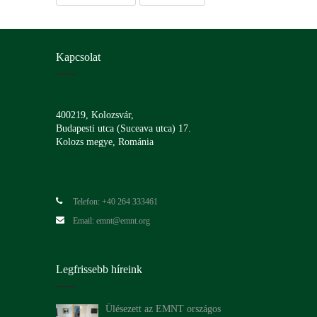
Kapcsolat
400219, Kolozsvár,
Budapesti utca (Suceava utca) 17.
Kolozs megye, Románia
Telefon: +40 264 333461
Email: emnt@emnt.org
Legfrissebb híreink
Ülésezett az EMNT országos