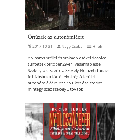
Őrtüzek az autonómiáért
2017-10-31
Nagy Csaba
Hírek
A viharos széllel és szakadó esővel dacolva
tüntettek október 29-én, vasárnap este
Székelyföld-szerte a Székely Nemzeti Tanács
felhívására a történelmi régió területi
autonómiájáért. Az SZNT közlése szerint
mintegy száz székely...
tovább