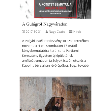
A Gulágról Nagyváradon
2017-10-31
Nagy Csaba
Hírek
A Polgári esték rendezvénysorozat keretében
november 4-én, szombaton 17 órától
könyvbemutatóra kerül sor a Partiumi
Keresztény Egyetem új épületének
amfiteátrumában (a Sulyok István utca és a
Kápolna tér sarkán lévő épület). Bog...
tovább