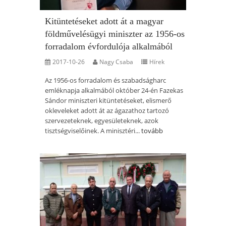
Kitüntetéseket adott át a magyar
földművelésügyi miniszter az 1956-os
forradalom évfordulója alkalmából
2017-10-26
Nagy Csaba
Hírek
Az 1956-os forradalom és szabadságharc
emléknapja alkalmából október 24-én Fazekas
Sándor miniszteri kitüntetéseket, elismerő
okleveleket adott át az ágazathoz tartozó
szervezeteknek, egyesületeknek, azok
tisztségviselőinek. A minisztéri...
tovább