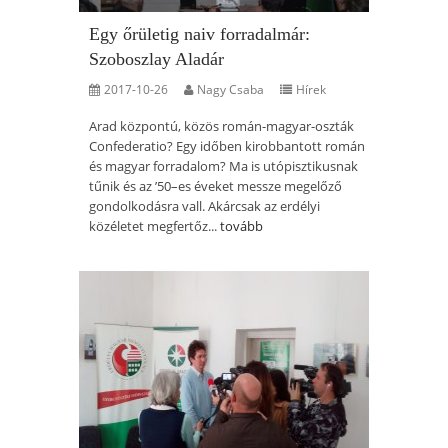
Egy őrületig naiv forradalmár:
Szoboszlay Aladár
2017-10-26
Nagy Csaba
Hírek
Arad központú, közös román-magyar-oszták
Confederatio? Egy időben kirobbantott román
és magyar forradalom? Ma is utópisztikusnak
tűnik és az ’50–es éveket messze megelőző
gondolkodásra vall. Akárcsak az erdélyi
közéletet megfertőz...
tovább