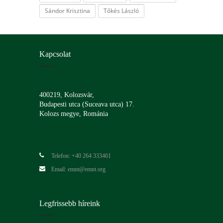
Sándor Krisztina
Tőkés László
Kapcsolat
400219, Kolozsvár,
Budapesti utca (Suceava utca) 17.
Kolozs megye, Románia
Telefon: +40 264 333461
Email: emnt@emnt.org
Legfrissebb híreink