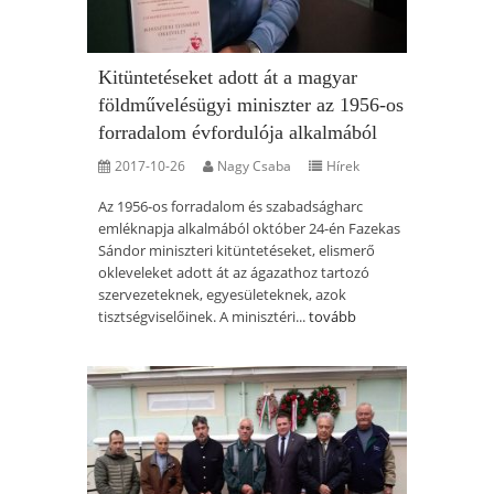
Kitüntetéseket adott át a magyar
földművelésügyi miniszter az 1956-os
forradalom évfordulója alkalmából
2017-10-26
Nagy Csaba
Hírek
Az 1956-os forradalom és szabadságharc
emléknapja alkalmából október 24-én Fazekas
Sándor miniszteri kitüntetéseket, elismerő
okleveleket adott át az ágazathoz tartozó
szervezeteknek, egyesületeknek, azok
tisztségviselőinek. A minisztéri...
tovább