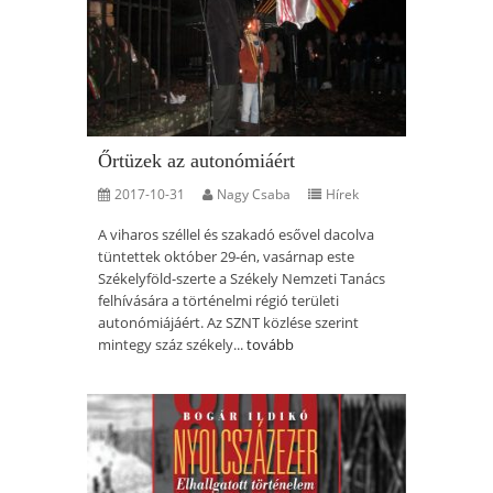
Őrtüzek az autonómiáért
2017-10-31
Nagy Csaba
Hírek
A viharos széllel és szakadó esővel dacolva
tüntettek október 29-én, vasárnap este
Székelyföld-szerte a Székely Nemzeti Tanács
felhívására a történelmi régió területi
autonómiájáért. Az SZNT közlése szerint
mintegy száz székely...
tovább