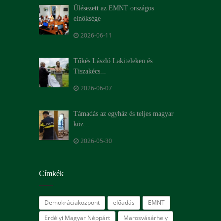
Ülésezett az EMNT országos
elnöksége
2026-06-11
Tőkés László Lakiteleken és
Tiszakécs...
2026-06-07
Támadás az egyház és teljes magyar
köz...
2026-05-30
Címkék
Demokráciaközpont
előadás
EMNT
Erdélyi Magyar Néppárt
Marosvásárhely