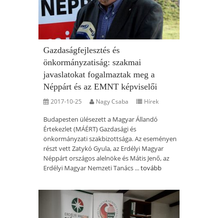
Gazdaságfejlesztés és
önkormányzatiság: szakmai
javaslatokat fogalmaztak meg a
Néppárt és az EMNT képviselői
2017-10-25
Nagy Csaba
Hírek
Budapesten ülésezett a Magyar Állandó
Értekezlet (MÁÉRT) Gazdasági és
önkormányzati szakbizottsága. Az eseményen
részt vett Zatykó Gyula, az Erdélyi Magyar
Néppárt országos alelnöke és Mátis Jenő, az
Erdélyi Magyar Nemzeti Tanács ...
tovább