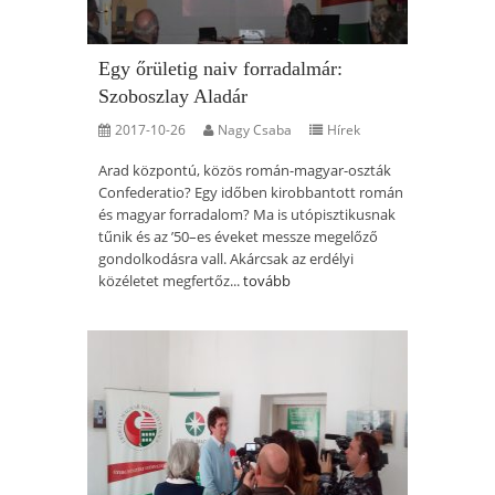
Egy őrületig naiv forradalmár:
Szoboszlay Aladár
2017-10-26
Nagy Csaba
Hírek
Arad központú, közös román-magyar-oszták
Confederatio? Egy időben kirobbantott román
és magyar forradalom? Ma is utópisztikusnak
tűnik és az ’50–es éveket messze megelőző
gondolkodásra vall. Akárcsak az erdélyi
közéletet megfertőz...
tovább