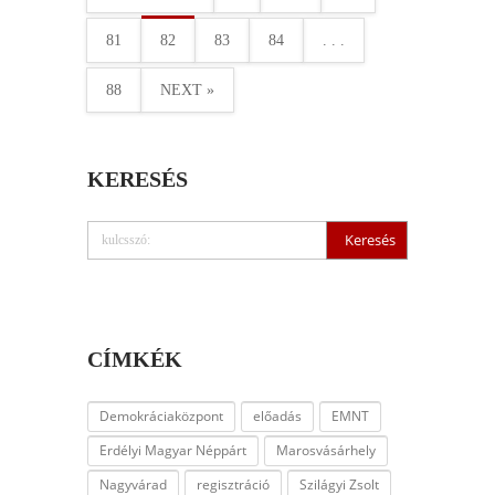
81
82
83
84
. . .
88
NEXT »
KERESÉS
CÍMKÉK
Demokráciaközpont
előadás
EMNT
Erdélyi Magyar Néppárt
Marosvásárhely
Nagyvárad
regisztráció
Szilágyi Zsolt