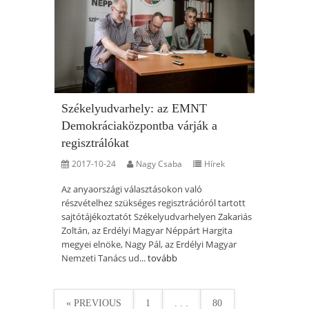
Székelyudvarhely: az EMNT
Demokráciaközpontba várják a
regisztrálókat
2017-10-24
Nagy Csaba
Hírek
Az anyaországi választásokon való
részvételhez szükséges regisztrációról tartott
sajtótájékoztatót Székelyudvarhelyen Zakariás
Zoltán, az Erdélyi Magyar Néppárt Hargita
megyei elnöke, Nagy Pál, az Erdélyi Magyar
Nemzeti Tanács ud...
tovább
« PREVIOUS
1
. . .
80