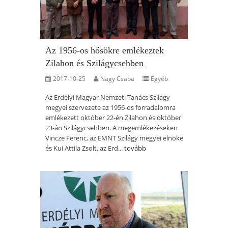
Az 1956-os hősökre emlékeztek
Zilahon és Szilágycsehben
2017-10-25
Nagy Csaba
Egyéb
Az Erdélyi Magyar Nemzeti Tanács Szilágy
megyei szervezete az 1956-os forradalomra
emlékezett október 22-én Zilahon és október
23-án Szilágycsehben. A megemlékezéseken
Vincze Ferenc, az EMNT Szilágy megyei elnöke
és Kui Attila Zsolt, az Erd...
tovább