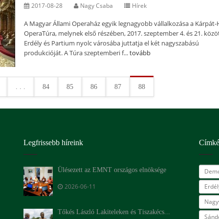
2017-08-28
Nagy Csaba
Hírek
A Magyar Állami Operaház egyik legnagyobb vállalkozása a Kárpát
OperaTúra, melynek első részében, 2017. szeptember 4. és 21. közö
Erdély és Partium nyolc városába juttatja el két nagyszabású
produkcióját. A Túra szeptemberi f...
tovább
. . .
84
85
86
87
88
Legfrissebb híreink
Címk
Ülésezett az EMNT országos elnöksége
Demo
2026-06-11
Erdé
Nagy
Tőkés László Lakiteleken és Tiszakécs...
Sándo