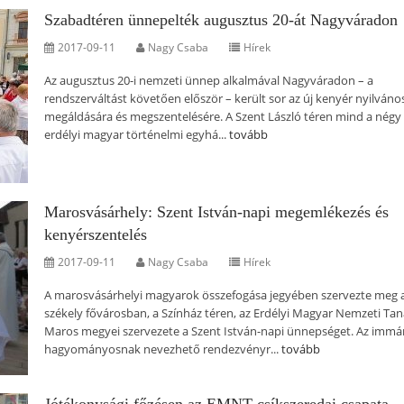
Szabadtéren ünnepelték augusztus 20-át Nagyváradon
2017-09-11
Nagy Csaba
Hírek
Az augusztus 20-i nemzeti ünnep alkalmával Nagyváradon – a
rendszerváltást követően először – került sor az új kenyér nyilváno
megáldására és megszentelésére. A Szent László téren mind a négy
erdélyi magyar történelmi egyhá...
tovább
Marosvásárhely: Szent István-napi megemlékezés és
kenyérszentelés
2017-09-11
Nagy Csaba
Hírek
A marosvásárhelyi magyarok összefogása jegyében szervezte meg 
székely fővárosban, a Színház téren, az Erdélyi Magyar Nemzeti Tan
Maros megyei szervezete a Szent István-napi ünnepséget. Az immá
hagyományosnak nevezhető rendezvényr...
tovább