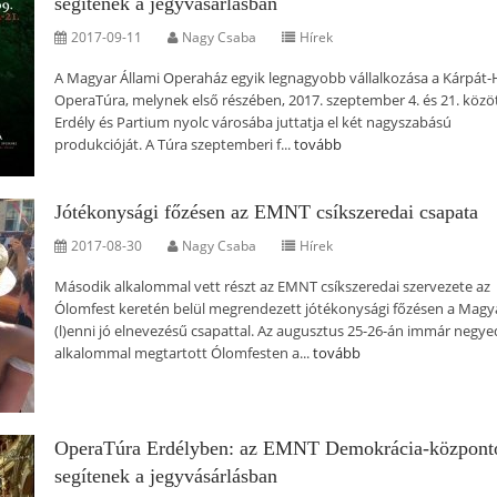
segítenek a jegyvásárlásban
2017-09-11
Nagy Csaba
Hírek
A Magyar Állami Operaház egyik legnagyobb vállalkozása a Kárpát
OperaTúra, melynek első részében, 2017. szeptember 4. és 21. közö
Erdély és Partium nyolc városába juttatja el két nagyszabású
produkcióját. A Túra szeptemberi f...
tovább
Jótékonysági főzésen az EMNT csíkszeredai csapata
2017-08-30
Nagy Csaba
Hírek
Második alkalommal vett részt az EMNT csíkszeredai szervezete az
Ólomfest keretén belül megrendezett jótékonysági főzésen a Mag
(l)enni jó elnevezésű csapattal. Az augusztus 25-26-án immár negye
alkalommal megtartott Ólomfesten a...
tovább
OperaTúra Erdélyben: az EMNT Demokrácia-központ
segítenek a jegyvásárlásban