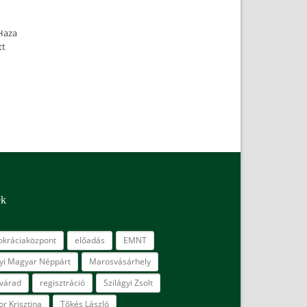
-Haza
tt
ék
kráciaközpont
előadás
EMNT
lyi Magyar Néppárt
Marosvásárhely
várad
regisztráció
Szilágyi Zsolt
r Krisztina
Tőkés László