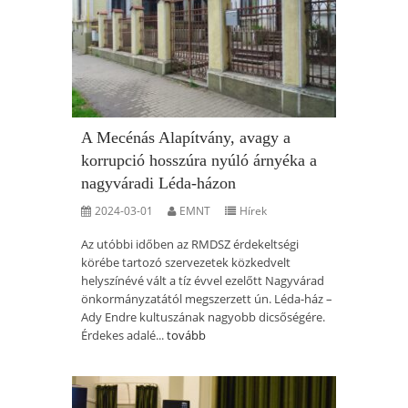
A Mecénás Alapítvány, avagy a
korrupció hosszúra nyúló árnyéka a
nagyváradi Léda-házon
2024-03-01
EMNT
Hírek
Az utóbbi időben az RMDSZ érdekeltségi
körébe tartozó szervezetek közkedvelt
helyszínévé vált a tíz évvel ezelőtt Nagyvárad
önkormányzatától megszerzett ún. Léda-ház –
Ady Endre kultuszának nagyobb dicsőségére.
Érdekes adalé...
tovább