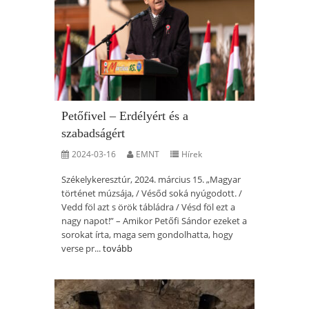
Petőfivel – Erdélyért és a
szabadságért
2024-03-16
EMNT
Hírek
Székelykeresztúr, 2024. március 15. „Magyar
történet múzsája, / Vésőd soká nyúgodott. /
Vedd föl azt s örök tábládra / Vésd föl ezt a
nagy napot!” – Amikor Petőfi Sándor ezeket a
sorokat írta, maga sem gondolhatta, hogy
verse pr...
tovább