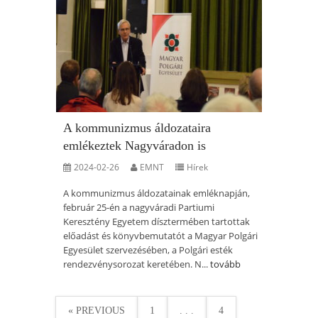
A kommunizmus áldozataira
emlékeztek Nagyváradon is
2024-02-26
EMNT
Hírek
A kommunizmus áldozatainak emléknapján,
február 25-én a nagyváradi Partiumi
Keresztény Egyetem dísztermében tartottak
előadást és könyvbemutatót a Magyar Polgári
Egyesület szervezésében, a Polgári esték
rendezvénysorozat keretében. N...
tovább
« PREVIOUS
1
. . .
4