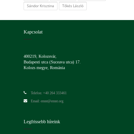
Sándor Krisztina
Tőkés László
Kapcsolat
400219, Kolozsvár,
Budapesti utca (Suceava utca) 17.
Kolozs megye, Románia
Telefon: +40 264 333461
Email: emnt@emnt.org
Legfrissebb híreink