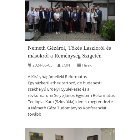
Németh Gézáról, Tőkés Lászlóról és
másokról a Reménység Szigetén
2024-06-05
EMNT
Hírek
A Királyhágómelléki Református
Egyházkerülethez tartozó, de budapesti
székhelyű Erdélyi Gyülekezet és a
révkomáromi Selye János Egyetem Református
Teológiai Kara (Szlovákia) idén is megrendezte
a Németh Géza Tudományos Konferenciát...
tovább