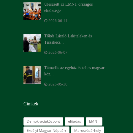
Ülésezett az EMNT országos
elnöksége
2026-06-11
Tőkés László Lakiteleken és
Tiszakécs...
2026-06-07
Támadás az egyház és teljes magyar
köz...
2026-05-30
Címkék
Demokráciaközpont
előadás
EMNT
Erdélyi Magyar Néppárt
Marosvásárhely