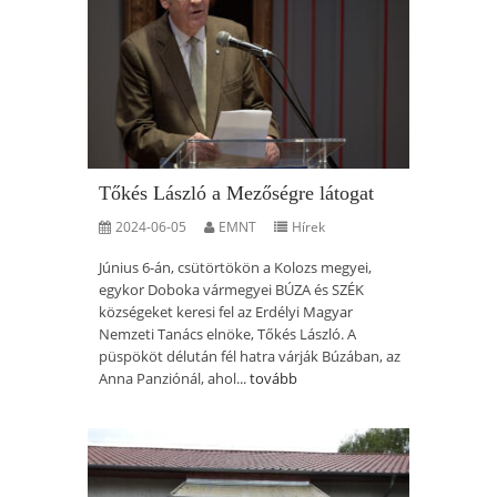
Tőkés László a Mezőségre látogat
2024-06-05
EMNT
Hírek
Június 6-án, csütörtökön a Kolozs megyei,
egykor Doboka vármegyei BÚZA és SZÉK
községeket keresi fel az Erdélyi Magyar
Nemzeti Tanács elnöke, Tőkés László. A
püspököt délután fél hatra várják Búzában, az
Anna Panziónál, ahol...
tovább