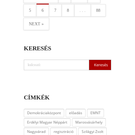
5
6
7
8
. . .
88
NEXT »
KERESÉS
CÍMKÉK
Demokráciaközpont
előadás
EMNT
Erdélyi Magyar Néppárt
Marosvásárhely
Nagyvárad
regisztráció
Szilágyi Zsolt