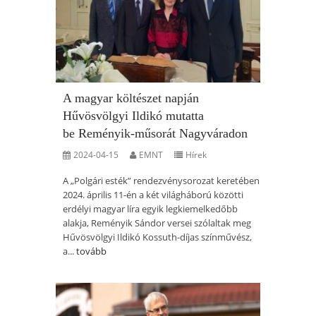
A magyar költészet napján
Hűvösvölgyi Ildikó mutatta
be Reményik-műsorát Nagyváradon
2024-04-15
EMNT
Hírek
A „Polgári esték” rendezvénysorozat keretében
2024. április 11-én a két világháború közötti
erdélyi magyar líra egyik legkiemelkedőbb
alakja, Reményik Sándor versei szólaltak meg
Hűvösvölgyi Ildikó Kossuth-díjas színművész,
a...
tovább