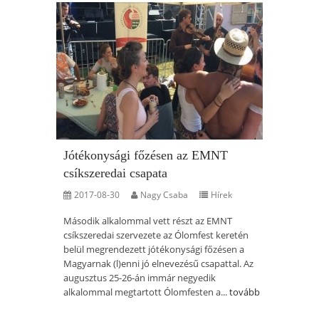
Jótékonysági főzésen az EMNT
csíkszeredai csapata
2017-08-30
Nagy Csaba
Hírek
Második alkalommal vett részt az EMNT
csíkszeredai szervezete az Ólomfest keretén
belül megrendezett jótékonysági főzésen a
Magyarnak (l)enni jó elnevezésű csapattal. Az
augusztus 25-26-án immár negyedik
alkalommal megtartott Ólomfesten a...
tovább