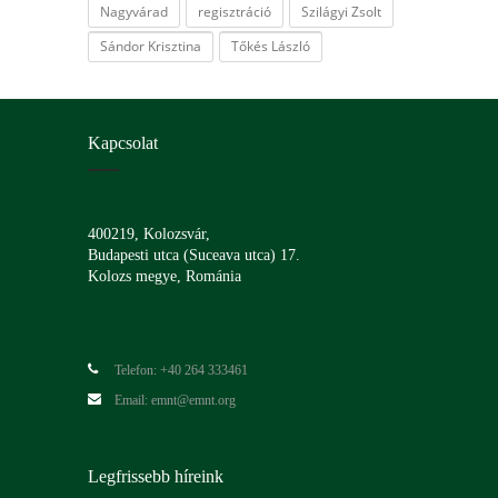
Nagyvárad
regisztráció
Szilágyi Zsolt
Sándor Krisztina
Tőkés László
Kapcsolat
400219, Kolozsvár,
Budapesti utca (Suceava utca) 17.
Kolozs megye, Románia
Telefon: +40 264 333461
Email: emnt@emnt.org
Legfrissebb híreink