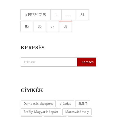
« PREVIOUS
1
. . .
84
85
86
87
88
KERESÉS
CÍMKÉK
Demokráciaközpont
előadás
EMNT
Erdélyi Magyar Néppárt
Marosvásárhely