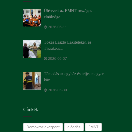
Ülésezett az EMNT országos
elnöksége
2026-06-11
Tőkés László Lakiteleken és
Tiszakécs...
2026-06-07
Támadás az egyház és teljes magyar
köz...
2026-05-30
Címkék
Demokráciaközpont
előadás
EMNT