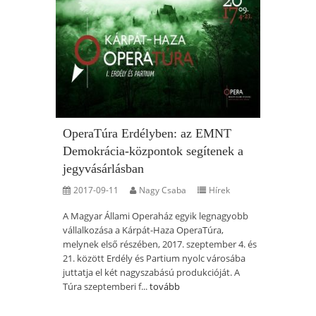
OperaTúra Erdélyben: az EMNT
Demokrácia-központok segítenek a
jegyvásárlásban
2017-09-11
Nagy Csaba
Hírek
A Magyar Állami Operaház egyik legnagyobb
vállalkozása a Kárpát-Haza OperaTúra,
melynek első részében, 2017. szeptember 4. és
21. között Erdély és Partium nyolc városába
juttatja el két nagyszabású produkcióját. A
Túra szeptemberi f...
tovább