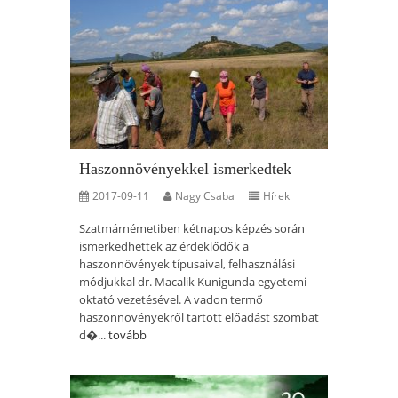
Haszonnövényekkel ismerkedtek
2017-09-11
Nagy Csaba
Hírek
Szatmárnémetiben kétnapos képzés során
ismerkedhettek az érdeklődők a
haszonnövények típusaival, felhasználási
módjukkal dr. Macalik Kunigunda egyetemi
oktató vezetésével. A vadon termő
haszonnövényekről tartott előadást szombat
d�...
tovább