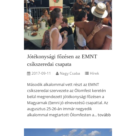
Jótékonysági főzésen az EMNT
csíkszeredai csapata
2017-09-11
Nagy Csaba
Hírek
Második alkalommal vett részt az EMNT
csíkszeredai szervezete az Ólomfest keretén
belül megrendezett jótékonysági főzésen a
Magyarnak (l)enni jó elnevezésű csapattal. Az
augusztus 25-26-án immár negyedik
alkalommal megtartott Ólomfesten a...
tovább