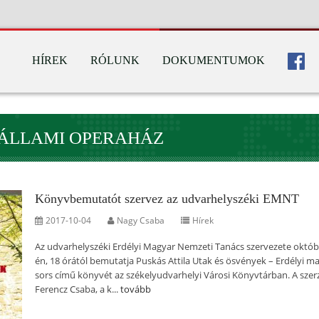
HÍREK
RÓLUNK
DOKUMENTUMOK
 ÁLLAMI OPERAHÁZ
Könyvbemutatót szervez az udvarhelyszéki EMNT
2017-10-04
Nagy Csaba
Hírek
Az udvarhelyszéki Erdélyi Magyar Nemzeti Tanács szervezete októb
én, 18 órától bemutatja Puskás Attila Utak és ösvények – Erdélyi m
sors című könyvét az székelyudvarhelyi Városi Könyvtárban. A szer
Ferencz Csaba, a k...
tovább