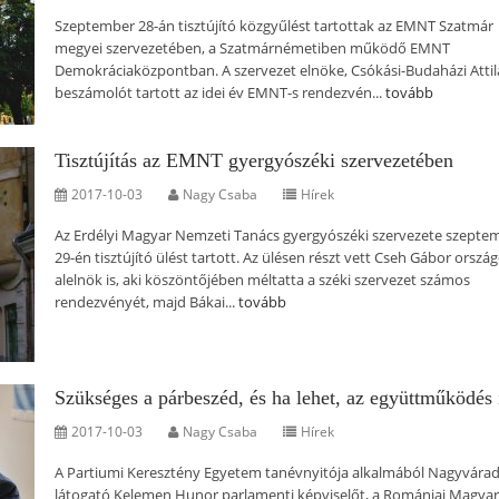
Szeptember 28-án tisztújító közgyűlést tartottak az EMNT Szatmár
megyei szervezetében, a Szatmárnémetiben működő EMNT
Demokráciaközpontban. A szervezet elnöke, Csókási-Budaházi Attil
beszámolót tartott az idei év EMNT-s rendezvén...
tovább
Tisztújítás az EMNT gyergyószéki szervezetében
2017-10-03
Nagy Csaba
Hírek
Az Erdélyi Magyar Nemzeti Tanács gyergyószéki szervezete szepte
29-én tisztújító ülést tartott. Az ülésen részt vett Cseh Gábor orszá
alelnök is, aki köszöntőjében méltatta a széki szervezet számos
rendezvényét, majd Bákai...
tovább
Szükséges a párbeszéd, és ha lehet, az együttműködés 
2017-10-03
Nagy Csaba
Hírek
A Partiumi Keresztény Egyetem tanévnyitója alkalmából Nagyvára
látogató Kelemen Hunor parlamenti képviselőt, a Romániai Magyar