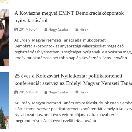
A Kovászna megyei EMNT Demokráciaközpontok
nyitvatartásáról
2017-10-04
Nagy Csaba
Hírek
Az Erdélyi Magyar Nemzeti Tanács által működtetett
Demokráciaközpontok az anyaországi választásokat megelőző
regisztrációs folyamatban is segítséget nyújtanak. A Kovászna megy
irodák munkatársai a hét több napján Kovásznán, Seps...
tovább
25 éves a Kolozsvári Nyilatkozat: politikatörténeti
konferenciát szervez az Erdélyi Magyar Nemzeti Taná
2017-10-04
Nagy Csaba
Hírek
Az Erdélyi Magyar Nemzeti Tanács Amire felesküdtünk Isten s embe
előtt címmel szervez politikatörténeti konferenciát, amely a Kolozsv
Nyilatkozat huszonöt éves évfordulójának alkalmával kerül
megrendezésre. Az öt évvel ezelőtt �...
tovább