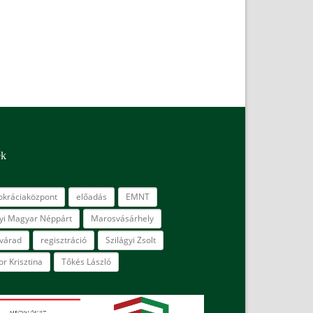
ék
kráciaközpont
előadás
EMNT
lyi Magyar Néppárt
Marosvásárhely
várad
regisztráció
Szilágyi Zsolt
r Krisztina
Tőkés László