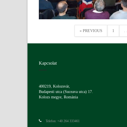
« PREVIOUS
1
. 
Kapcsolat
400219, Kolozsvár,
Budapesti utca (Suceava utca) 17.
Kolozs megye, Románia
Telefon: +40 264 333461