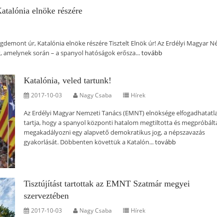
atalónia elnöke részére
demont úr, Katalónia elnöke részére Tisztelt Elnök úr! Az Erdélyi Magyar N
t, amelynek során – a spanyol hatóságok erősza...
tovább
Katalónia, veled tartunk!
2017-10-03
Nagy Csaba
Hírek
Az Erdélyi Magyar Nemzeti Tanács (EMNT) elnöksége elfogadhatat
tartja, hogy a spanyol központi hatalom megtiltotta és megpróbált
megakadályozni egy alapvető demokratikus jog, a népszavazás
gyakorlását. Döbbenten követtük a Katalón...
tovább
Tisztújítást tartottak az EMNT Szatmár megyei
szerveztében
2017-10-03
Nagy Csaba
Hírek