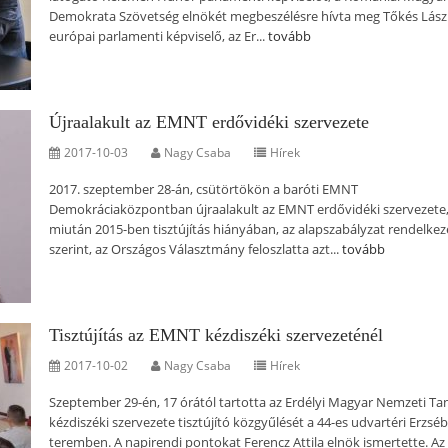
Demokrata Szövetség elnökét megbeszélésre hívta meg Tőkés Lász
európai parlamenti képviselő, az Er...
tovább
Újraalakult az EMNT erdővidéki szervezete
2017-10-03
Nagy Csaba
Hírek
2017. szeptember 28-án, csütörtökön a baróti EMNT
Demokráciaközpontban újraalakult az EMNT erdővidéki szervezete
miután 2015-ben tisztújítás hiányában, az alapszabályzat rendelkez
szerint, az Országos Választmány feloszlatta azt...
tovább
Tisztújítás az EMNT kézdiszéki szervezeténél
2017-10-02
Nagy Csaba
Hírek
Szeptember 29-én, 17 órától tartotta az Erdélyi Magyar Nemzeti Ta
kézdiszéki szervezete tisztújító közgyűlését a 44-es udvartéri Erzsé
teremben. A napirendi pontokat Ferencz Attila elnök ismertette. Az