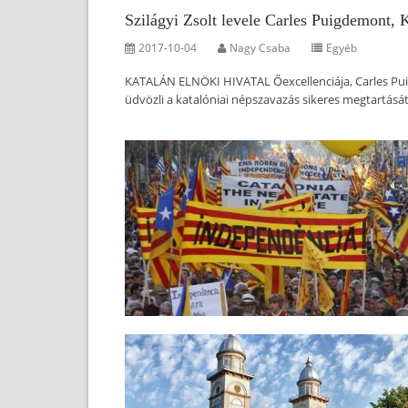
Szilágyi Zsolt levele Carles Puigdemont, K
2017-10-04
Nagy Csaba
Egyéb
KATALÁN ELNÖKI HIVATAL Őexcellenciája, Carles Puig
üdvözli a katalóniai népszavazás sikeres megtartásá