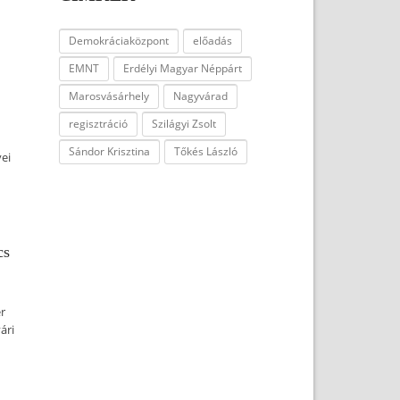
Demokráciaközpont
előadás
EMNT
Erdélyi Magyar Néppárt
Marosvásárhely
Nagyvárad
regisztráció
Szilágyi Zsolt
Sándor Krisztina
Tőkés László
ei
cs
r
ári