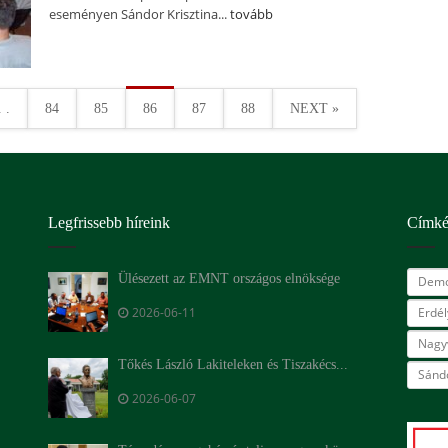
eseményen Sándor Krisztina...
tovább
. .
84
85
86
87
88
NEXT »
Legfrissebb híreink
Címk
Ülésezett az EMNT országos elnöksége
Demo
2026-06-11
Erdé
Nagy
Tőkés László Lakiteleken és Tiszakécs...
Sándo
2026-06-07