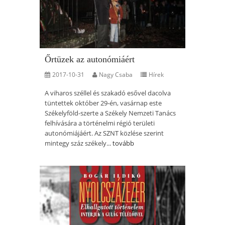
Őrtüzek az autonómiáért
2017-10-31
Nagy Csaba
Hírek
A viharos széllel és szakadó esővel dacolva
tüntettek október 29-én, vasárnap este
Székelyföld-szerte a Székely Nemzeti Tanács
felhívására a történelmi régió területi
autonómiájáért. Az SZNT közlése szerint
mintegy száz székely...
tovább