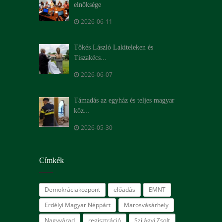
elnöksége
2026-06-11
Tőkés László Lakiteleken és
Tiszakécs...
2026-06-07
Támadás az egyház és teljes magyar
köz...
2026-05-30
Címkék
Demokráciaközpont
előadás
EMNT
Erdélyi Magyar Néppárt
Marosvásárhely
Nagyvárad
regisztráció
Szilágyi Zsolt