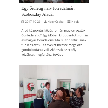
Egy őrületig naiv forradalmár:
Szoboszlay Aladár
2017-10-26
Nagy Csaba
Hírek
Arad központú, közös román-magyar-oszták
Confederatio? Egy időben kirobbantott román
és magyar forradalom? Ma is utópisztikusnak
tűnik és az ’50–es éveket messze megelőző
gondolkodásra vall. Akárcsak az erdélyi
közéletet megfertőz...
tovább