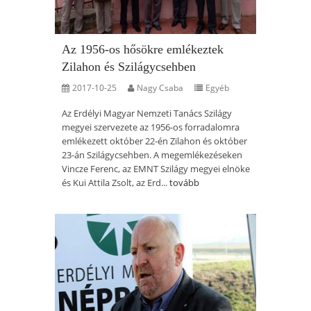
Az 1956-os hősökre emlékeztek
Zilahon és Szilágycsehben
2017-10-25
Nagy Csaba
Egyéb
Az Erdélyi Magyar Nemzeti Tanács Szilágy
megyei szervezete az 1956-os forradalomra
emlékezett október 22-én Zilahon és október
23-án Szilágycsehben. A megemlékezéseken
Vincze Ferenc, az EMNT Szilágy megyei elnöke
és Kui Attila Zsolt, az Erd...
tovább