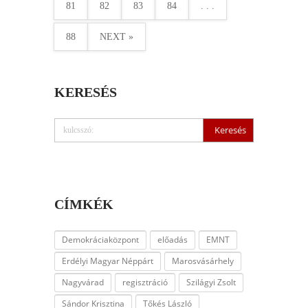
81
82
83
84
. . .
88
NEXT »
KERESÉS
CÍMKÉK
Demokráciaközpont
előadás
EMNT
Erdélyi Magyar Néppárt
Marosvásárhely
Nagyvárad
regisztráció
Szilágyi Zsolt
Sándor Krisztina
Tőkés László