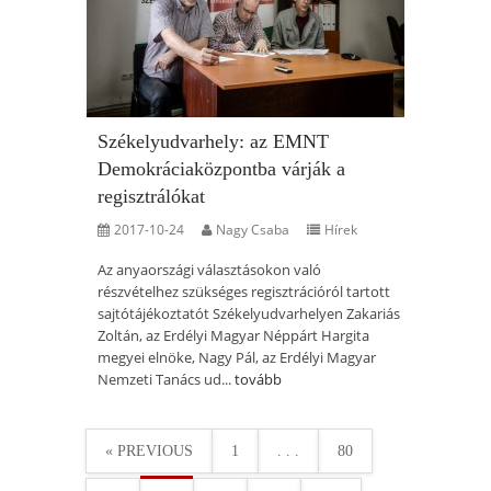
Székelyudvarhely: az EMNT
Demokráciaközpontba várják a
regisztrálókat
2017-10-24
Nagy Csaba
Hírek
Az anyaországi választásokon való
részvételhez szükséges regisztrációról tartott
sajtótájékoztatót Székelyudvarhelyen Zakariás
Zoltán, az Erdélyi Magyar Néppárt Hargita
megyei elnöke, Nagy Pál, az Erdélyi Magyar
Nemzeti Tanács ud...
tovább
« PREVIOUS
1
. . .
80