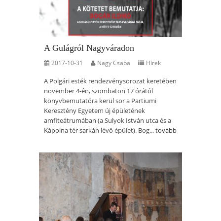
A Gulágról Nagyváradon
2017-10-31
Nagy Csaba
Hírek
A Polgári esték rendezvénysorozat keretében
november 4-én, szombaton 17 órától
könyvbemutatóra kerül sor a Partiumi
Keresztény Egyetem új épületének
amfiteátrumában (a Sulyok István utca és a
Kápolna tér sarkán lévő épület). Bog...
tovább