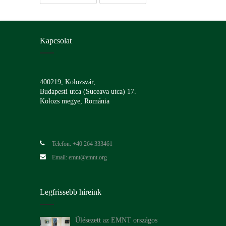
Kapcsolat
400219, Kolozsvár,
Budapesti utca (Suceava utca) 17.
Kolozs megye, Románia
Telefon: +40 264 333461
Email: emnt@emnt.org
Legfrissebb híreink
Ülésezett az EMNT országos