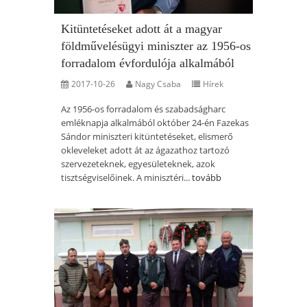
Kitüntetéseket adott át a magyar
földművelésügyi miniszter az 1956-os
forradalom évfordulója alkalmából
2017-10-26
Nagy Csaba
Hírek
Az 1956-os forradalom és szabadságharc
emléknapja alkalmából október 24-én Fazekas
Sándor miniszteri kitüntetéseket, elismerő
okleveleket adott át az ágazathoz tartozó
szervezeteknek, egyesületeknek, azok
tisztségviselőinek. A minisztéri...
tovább