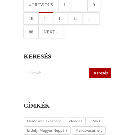
« PREVIOUS
1
. . .
9
10
11
12
13
. . .
88
NEXT »
KERESÉS
CÍMKÉK
Demokráciaközpont
előadás
EMNT
Erdélyi Magyar Néppárt
Marosvásárhely