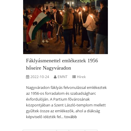
Fáklyásmenettel emlékeztek 1956
hőseire Nagyváradon
2022-10-24
EMNT
Hírek
Nagyváradon fáklyás felvonulással emlékeztek
az 1956-os forradalom és szabadságharc
évfordulóján. A Partium fővárosának
központjában a Szent László-templom mellett
gyűltek össze az emlékezők, ahol a diákság
képviselő idézték fel...
tovább