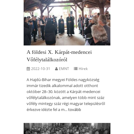
A földesi X. Kárpát-medencei
Vőfélytalálkozóról
2022-10-31
EMNT
Hírek
A Hajdú-Bihar megyei Földes nagyközség
immár tizedik alkalommal adott otthont
október 28–30. között a Kárpát-medencei
vőfélytalálkozónak, amelyen több mint száz
vőfély mintegy száz régi magyar településről
érkezve idézte fel a m...
tovább