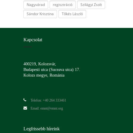
Nagyvárad
regisztráció
Szilágyi Zsolt
Sándor Krisztina
Tőkés László
Kapcsolat
400219, Kolozsvár,
Budapesti utca (Suceava utca) 17.
Kolozs megye, Románia
Telefon: +40 264 333461
Email: emnt@emnt.org
Legfrissebb híreink