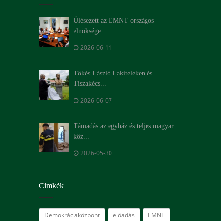
Ülésezett az EMNT országos
elnöksége
2026-06-11
Tőkés László Lakiteleken és
Tiszakécs...
2026-06-07
Támadás az egyház és teljes magyar
köz...
2026-05-30
Címkék
Demokráciaközpont
előadás
EMNT