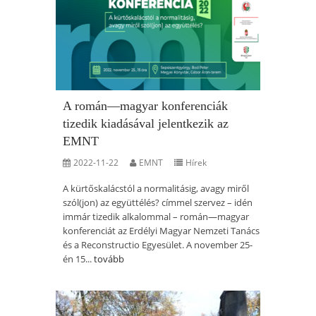
A román—magyar konferenciák
tizedik kiadásával jelentkezik az
EMNT
2022-11-22
EMNT
Hírek
A kürtőskalácstól a normalitásig, avagy miről
szól(jon) az együttélés? címmel szervez – idén
immár tizedik alkalommal – román—magyar
konferenciát az Erdélyi Magyar Nemzeti Tanács
és a Reconstructio Egyesület. A november 25-
én 15...
tovább