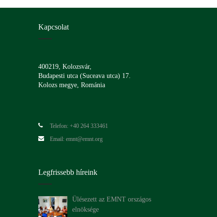
Kapcsolat
400219, Kolozsvár,
Budapesti utca (Suceava utca) 17.
Kolozs megye, Románia
Telefon: +40 264 333461
Email: emnt@emnt.org
Legfrissebb híreink
Ülésezett az EMNT országos
elnöksége