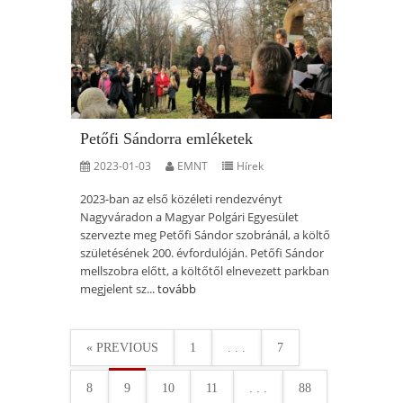
Petőfi Sándorra emléketek
2023-01-03
EMNT
Hírek
2023-ban az első közéleti rendezvényt
Nagyváradon a Magyar Polgári Egyesület
szervezte meg Petőfi Sándor szobránál, a költő
születésének 200. évfordulóján. Petőfi Sándor
mellszobra előtt, a költőtől elnevezett parkban
megjelent sz...
tovább
« PREVIOUS
1
. . .
7
8
9
10
11
. . .
88