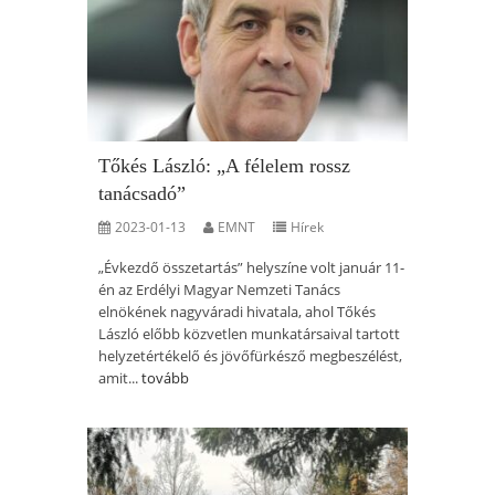
Tőkés László: „A félelem rossz
tanácsadó”
2023-01-13
EMNT
Hírek
„Évkezdő összetartás” helyszíne volt január 11-
én az Erdélyi Magyar Nemzeti Tanács
elnökének nagyváradi hivatala, ahol Tőkés
László előbb közvetlen munkatársaival tartott
helyzetértékelő és jövőfürkésző megbeszélést,
amit...
tovább