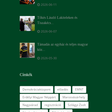
2026-06-11
Tőkés László Lakiteleken és
Tiszakécs...
2026-06-07
Támadás az egyház és teljes magyar
köz...
2026-05-30
Címkék
Demokráciaközpont
előadás
EMNT
Erdélyi Magyar Néppárt
Marosvásárhely
Nagyvárad
regisztráció
Szilágyi Zsolt