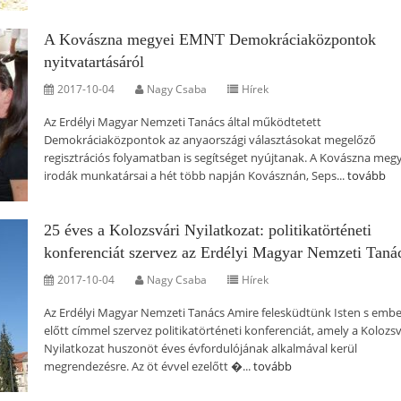
A Kovászna megyei EMNT Demokráciaközpontok
nyitvatartásáról
2017-10-04
Nagy Csaba
Hírek
Az Erdélyi Magyar Nemzeti Tanács által működtetett
Demokráciaközpontok az anyaországi választásokat megelőző
regisztrációs folyamatban is segítséget nyújtanak. A Kovászna megy
irodák munkatársai a hét több napján Kovásznán, Seps...
tovább
25 éves a Kolozsvári Nyilatkozat: politikatörténeti
konferenciát szervez az Erdélyi Magyar Nemzeti Taná
2017-10-04
Nagy Csaba
Hírek
Az Erdélyi Magyar Nemzeti Tanács Amire felesküdtünk Isten s embe
előtt címmel szervez politikatörténeti konferenciát, amely a Kolozsv
Nyilatkozat huszonöt éves évfordulójának alkalmával kerül
megrendezésre. Az öt évvel ezelőtt �...
tovább