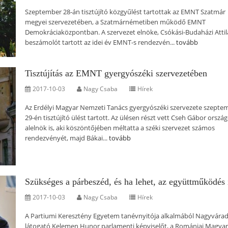
Szeptember 28-án tisztújító közgyűlést tartottak az EMNT Szatmár
megyei szervezetében, a Szatmárnémetiben működő EMNT
Demokráciaközpontban. A szervezet elnöke, Csókási-Budaházi Attil
beszámolót tartott az idei év EMNT-s rendezvén...
tovább
Tisztújítás az EMNT gyergyószéki szervezetében
2017-10-03
Nagy Csaba
Hírek
Az Erdélyi Magyar Nemzeti Tanács gyergyószéki szervezete szepte
29-én tisztújító ülést tartott. Az ülésen részt vett Cseh Gábor orszá
alelnök is, aki köszöntőjében méltatta a széki szervezet számos
rendezvényét, majd Bákai...
tovább
Szükséges a párbeszéd, és ha lehet, az együttműködés 
2017-10-03
Nagy Csaba
Hírek
A Partiumi Keresztény Egyetem tanévnyitója alkalmából Nagyvára
látogató Kelemen Hunor parlamenti képviselőt, a Romániai Magyar