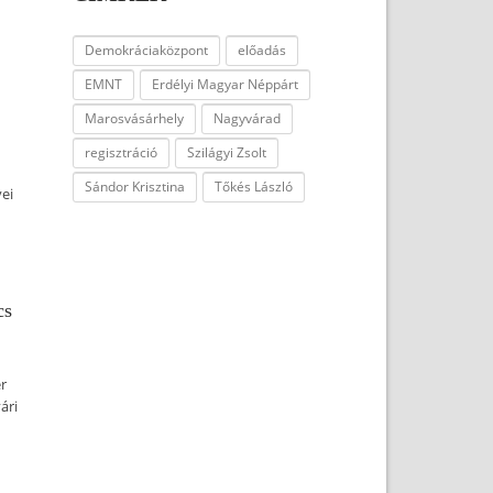
Demokráciaközpont
előadás
EMNT
Erdélyi Magyar Néppárt
Marosvásárhely
Nagyvárad
regisztráció
Szilágyi Zsolt
Sándor Krisztina
Tőkés László
ei
cs
r
ári