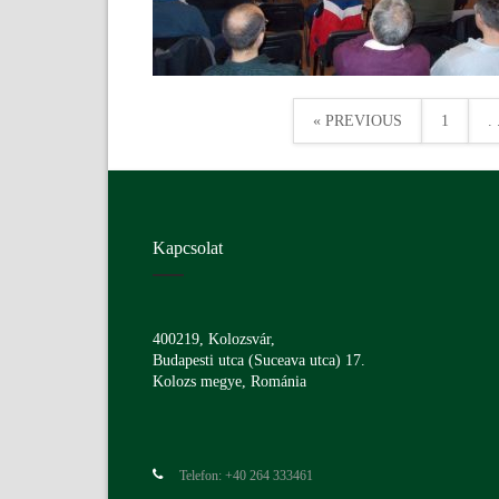
« PREVIOUS
1
. 
Kapcsolat
400219, Kolozsvár,
Budapesti utca (Suceava utca) 17.
Kolozs megye, Románia
Telefon: +40 264 333461