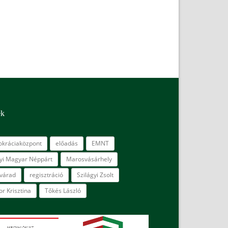
ék
kráciaközpont
előadás
EMNT
lyi Magyar Néppárt
Marosvásárhely
várad
regisztráció
Szilágyi Zsolt
r Krisztina
Tőkés László