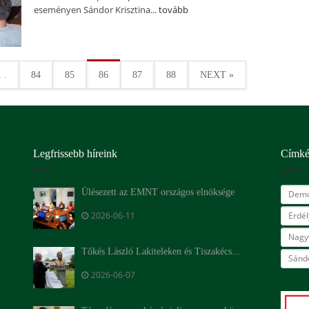
eseményen Sándor Krisztina...
tovább
. .
84
85
86
87
88
NEXT »
Legfrissebb híreink
Címk
Ülésezett az EMNT országos elnöksége
Demo
2026-06-11
Erdé
Nagy
Tőkés László Lakiteleken és Tiszakécs...
Sándo
2026-06-07