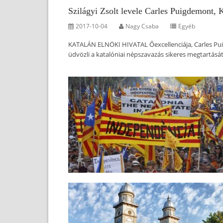
Szilágyi Zsolt levele Carles Puigdemont, K
2017-10-04
Nagy Csaba
Egyéb
KATALÁN ELNÖKI HIVATAL Őexcellenciája, Carles Puig
üdvözli a katalóniai népszavazás sikeres megtartásá