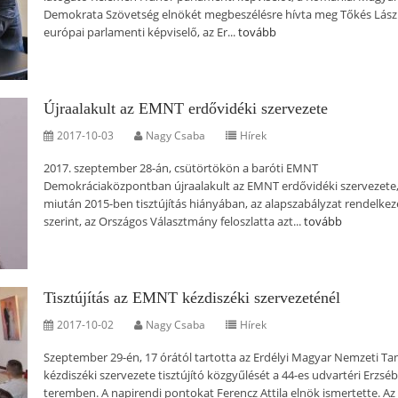
Demokrata Szövetség elnökét megbeszélésre hívta meg Tőkés Lász
európai parlamenti képviselő, az Er...
tovább
Újraalakult az EMNT erdővidéki szervezete
2017-10-03
Nagy Csaba
Hírek
2017. szeptember 28-án, csütörtökön a baróti EMNT
Demokráciaközpontban újraalakult az EMNT erdővidéki szervezete
miután 2015-ben tisztújítás hiányában, az alapszabályzat rendelkez
szerint, az Országos Választmány feloszlatta azt...
tovább
Tisztújítás az EMNT kézdiszéki szervezeténél
2017-10-02
Nagy Csaba
Hírek
Szeptember 29-én, 17 órától tartotta az Erdélyi Magyar Nemzeti Ta
kézdiszéki szervezete tisztújító közgyűlését a 44-es udvartéri Erzsé
teremben. A napirendi pontokat Ferencz Attila elnök ismertette. Az