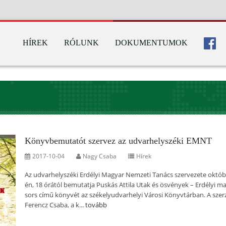
HÍREK
RÓLUNK
DOKUMENTUMOK
Könyvbemutatót szervez az udvarhelyszéki EMNT
2017-10-04
Nagy Csaba
Hírek
Az udvarhelyszéki Erdélyi Magyar Nemzeti Tanács szervezete októb
én, 18 órától bemutatja Puskás Attila Utak és ösvények – Erdélyi m
sors című könyvét az székelyudvarhelyi Városi Könyvtárban. A szer
Ferencz Csaba, a k...
tovább