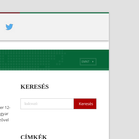
EMNT
KERESÉS
er 12-
agyar
zővel
CÍMKÉK