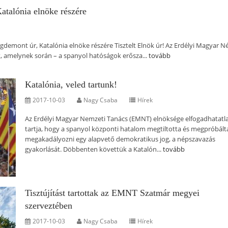
atalónia elnöke részére
demont úr, Katalónia elnöke részére Tisztelt Elnök úr! Az Erdélyi Magyar N
t, amelynek során – a spanyol hatóságok erősza...
tovább
Katalónia, veled tartunk!
2017-10-03
Nagy Csaba
Hírek
Az Erdélyi Magyar Nemzeti Tanács (EMNT) elnöksége elfogadhatat
tartja, hogy a spanyol központi hatalom megtiltotta és megpróbált
megakadályozni egy alapvető demokratikus jog, a népszavazás
gyakorlását. Döbbenten követtük a Katalón...
tovább
Tisztújítást tartottak az EMNT Szatmár megyei
szerveztében
2017-10-03
Nagy Csaba
Hírek