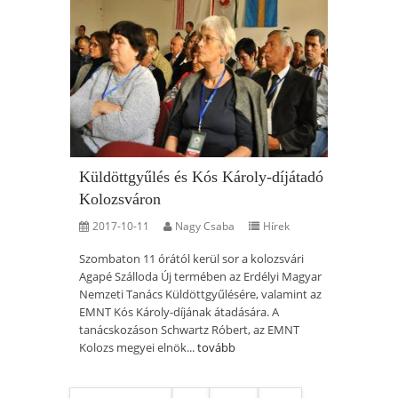
Küldöttgyűlés és Kós Károly-díjátadó
Kolozsváron
2017-10-11
Nagy Csaba
Hírek
Szombaton 11 órától kerül sor a kolozsvári
Agapé Szálloda Új termében az Erdélyi Magyar
Nemzeti Tanács Küldöttgyűlésére, valamint az
EMNT Kós Károly-díjának átadására. A
tanácskozáson Schwartz Róbert, az EMNT
Kolozs megyei elnök...
tovább