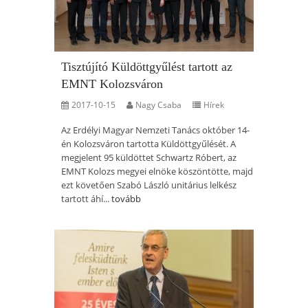
Tisztújító Küldöttgyűlést tartott az
EMNT Kolozsváron
2017-10-15
Nagy Csaba
Hírek
Az Erdélyi Magyar Nemzeti Tanács október 14-
én Kolozsváron tartotta Küldöttgyűlését. A
megjelent 95 küldöttet Schwartz Róbert, az
EMNT Kolozs megyei elnöke köszöntötte, majd
ezt követően Szabó László unitárius lelkész
tartott áhí...
tovább