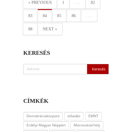
« PREVIOUS
1
. . .
82
83
84
85
86
. . .
88
NEXT »
KERESÉS
CÍMKÉK
Demokráciaközpont
előadás
EMNT
Erdélyi Magyar Néppárt
Marosvásárhely