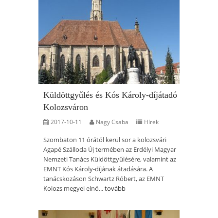
Küldöttgyűlés és Kós Károly-díjátadó
Kolozsváron
2017-10-11
Nagy Csaba
Hírek
Szombaton 11 órától kerül sor a kolozsvári
Agapé Szálloda Új termében az Erdélyi Magyar
Nemzeti Tanács Küldöttgyűlésére, valamint az
EMNT Kós Károly-díjának átadására. A
tanácskozáson Schwartz Róbert, az EMNT
Kolozs megyei elnö...
tovább