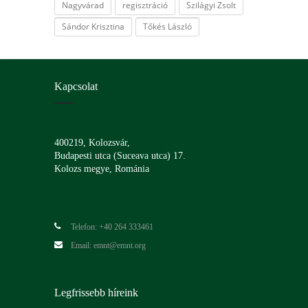
Nagyvárad
regisztráció
Szilágyi Zsolt
Sándor Krisztina
Tőkés László
Kapcsolat
400219, Kolozsvár,
Budapesti utca (Suceava utca) 17.
Kolozs megye, Románia
Telefon: +40 264 333461
Email: emnt@emnt.org
Legfrissebb híreink