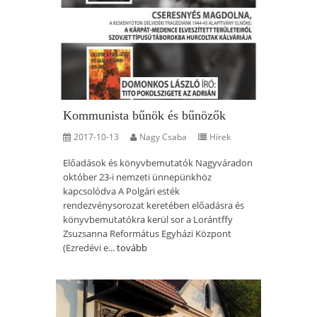
Kommunista bűnök és bűnözők
2017-10-13
Nagy Csaba
Hírek
Előadások és könyvbemutatók Nagyváradon
október 23-i nemzeti ünnepünkhöz
kapcsolódva A Polgári esték
rendezvénysorozat keretében előadásra és
könyvbemutatókra kerül sor a Lorántffy
Zsuzsanna Református Egyházi Központ
(Ezredévi e...
tovább