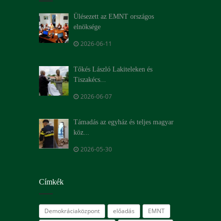
Ülésezett az EMNT országos
elnöksége
2026-06-11
Tőkés László Lakiteleken és
Tiszakécs...
2026-06-07
Támadás az egyház és teljes magyar
köz...
2026-05-30
Címkék
Demokráciaközpont
előadás
EMNT