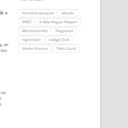
ák a
Demokráciaközpont
előadás
EMNT
Erdélyi Magyar Néppárt
Marosvásárhely
Nagyvárad
regisztráció
Szilágyi Zsolt
, aki
Sándor Krisztina
Tőkés László
anács
k be
ó
s