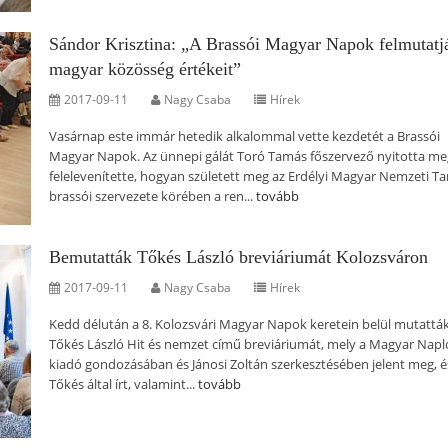
Sándor Krisztina: „A Brassói Magyar Napok felmutatj
magyar közösség értékeit”
2017-09-11
Nagy Csaba
Hírek
Vasárnap este immár hetedik alkalommal vette kezdetét a Brassói
Magyar Napok. Az ünnepi gálát Toró Tamás főszervező nyitotta meg
felelevenítette, hogyan született meg az Erdélyi Magyar Nemzeti T
brassói szervezete körében a ren...
tovább
Bemutatták Tőkés László breviáriumát Kolozsváron
2017-09-11
Nagy Csaba
Hírek
Kedd délután a 8. Kolozsvári Magyar Napok keretein belül mutattá
Tőkés László Hit és nemzet című breviáriumát, mely a Magyar Napl
kiadó gondozásában és Jánosi Zoltán szerkesztésében jelent meg, é
Tőkés által írt, valamint...
tovább