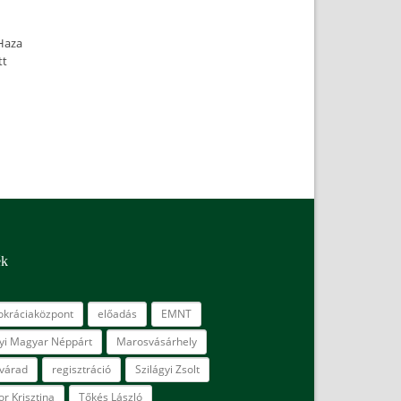
-Haza
tt
ék
kráciaközpont
előadás
EMNT
lyi Magyar Néppárt
Marosvásárhely
várad
regisztráció
Szilágyi Zsolt
r Krisztina
Tőkés László