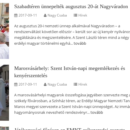
Szabadtéren ünnepelték augusztus 20-át Nagyváradon
2017-09-11
Nagy Csaba
Hírek
Az augusztus 20-i nemzeti ünnep alkalmával Nagyváradon – a
rendszerváltást követően először – került sor az új kenyér nyilváno
megáldására és megszentelésére. A Szent László téren mind a négy
erdélyi magyar történelmi egyhá...
tovább
Marosvásárhely: Szent István-napi megemlékezés és
kenyérszentelés
2017-09-11
Nagy Csaba
Hírek
A marosvásárhelyi magyarok összefogása jegyében szervezte meg 
székely fővárosban, a Színház téren, az Erdélyi Magyar Nemzeti Tan
Maros megyei szervezete a Szent István-napi ünnepséget. Az immá
hagyományosnak nevezhető rendezvényr...
tovább