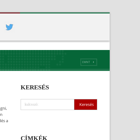
EMNT
KERESÉS
gni,
en
dés a
CÍMKÉK