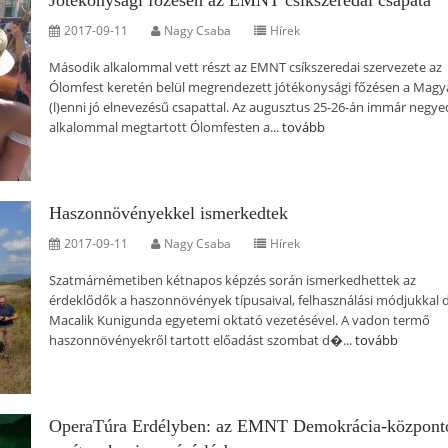
Jótékonysági főzésen az EMNT csíkszeredai csapata
2017-09-11
Nagy Csaba
Hírek
Második alkalommal vett részt az EMNT csíkszeredai szervezete az
Ólomfest keretén belül megrendezett jótékonysági főzésen a Mag
(l)enni jó elnevezésű csapattal. Az augusztus 25-26-án immár negye
alkalommal megtartott Ólomfesten a...
tovább
Haszonnövényekkel ismerkedtek
2017-09-11
Nagy Csaba
Hírek
Szatmárnémetiben kétnapos képzés során ismerkedhettek az
érdeklődők a haszonnövények típusaival, felhasználási módjukkal d
Macalik Kunigunda egyetemi oktató vezetésével. A vadon termő
haszonnövényekről tartott előadást szombat d�...
tovább
OperaTúra Erdélyben: az EMNT Demokrácia-központ