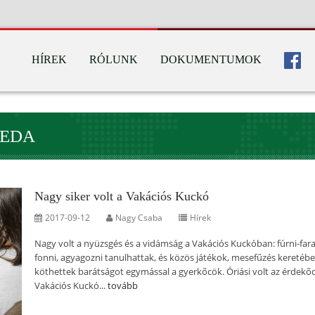
HÍREK
RÓLUNK
DOKUMENTUMOK
REDA
Nagy siker volt a Vakációs Kuckó
2017-09-12
Nagy Csaba
Hírek
Nagy volt a nyüzsgés és a vidámság a Vakációs Kuckóban: fúrni-fara
fonni, agyagozni tanulhattak, és közös játékok, mesefűzés keretéb
köthettek barátságot egymással a gyerkőcök. Óriási volt az érdekő
Vakációs Kuckó...
tovább