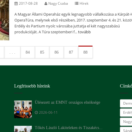
2017-08-28
Nagy Csaba
Hírek
A Magyar Állami Operaház egyik legnagyobb vállalkozása a Kárpát
OperaTúra, melynek első részében, 2017. szeptember 4. és 21. közö
Erdély és Partium nyolc városába juttatja el két nagyszabású
produkcióját. A Túra szeptemberi f...
tovább
. . .
84
85
86
87
88
Legfrissebb híreink
Címk
Ülésezett az EMNT országos elnöksége
Demo
2026-06-11
Erdé
Nagy
Tőkés László Lakiteleken és Tiszakécs...
Sándo