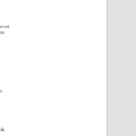
yarnak
dik
r.
ok