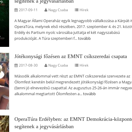
segítenek a jegyvásárlásban
2017-09-11
Nagy Csaba
Hírek
A Magyar Állami Operaház egyik legnagyobb vállalkozása a Kárpát
OperaTúra, melynek első részében, 2017. szeptember 4. és 21. közö
Erdély és Partium nyolc városába juttatja el két nagyszabású
produkcióját. A Túra szeptemberi f...
tovább
Jótékonysági főzésen az EMNT csíkszeredai csapata
2017-08-30
Nagy Csaba
Hírek
Második alkalommal vett részt az EMNT csíkszeredai szervezete az
Ólomfest keretén belül megrendezett jótékonysági főzésen a Mag
(l)enni jó elnevezésű csapattal. Az augusztus 25-26-án immár negye
alkalommal megtartott Ólomfesten a...
tovább
OperaTúra Erdélyben: az EMNT Demokrácia-központ
segítenek a jegyvásárlásban