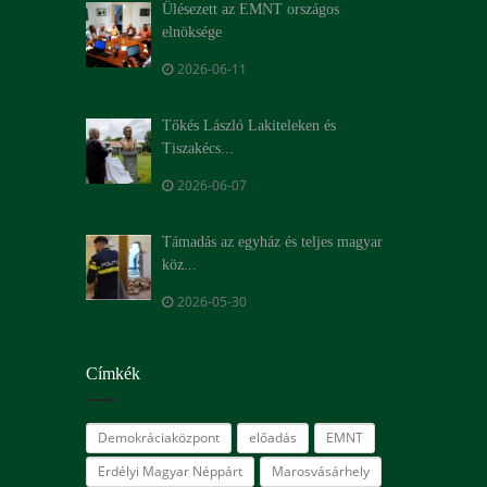
Ülésezett az EMNT országos
elnöksége
2026-06-11
Tőkés László Lakiteleken és
Tiszakécs...
2026-06-07
Támadás az egyház és teljes magyar
köz...
2026-05-30
Címkék
Demokráciaközpont
előadás
EMNT
Erdélyi Magyar Néppárt
Marosvásárhely