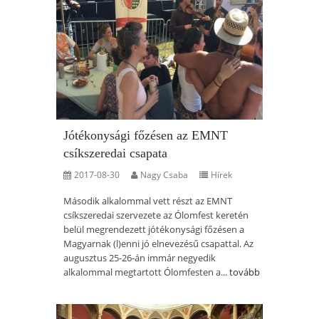
Jótékonysági főzésen az EMNT
csíkszeredai csapata
2017-08-30
Nagy Csaba
Hírek
Második alkalommal vett részt az EMNT
csíkszeredai szervezete az Ólomfest keretén
belül megrendezett jótékonysági főzésen a
Magyarnak (l)enni jó elnevezésű csapattal. Az
augusztus 25-26-án immár negyedik
alkalommal megtartott Ólomfesten a...
tovább