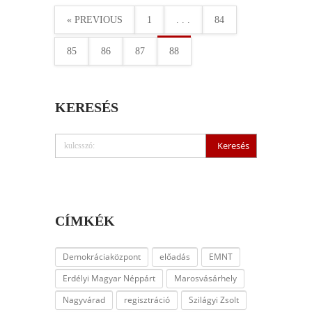
« PREVIOUS
1
. . .
84
85
86
87
88
KERESÉS
CÍMKÉK
Demokráciaközpont
előadás
EMNT
Erdélyi Magyar Néppárt
Marosvásárhely
Nagyvárad
regisztráció
Szilágyi Zsolt