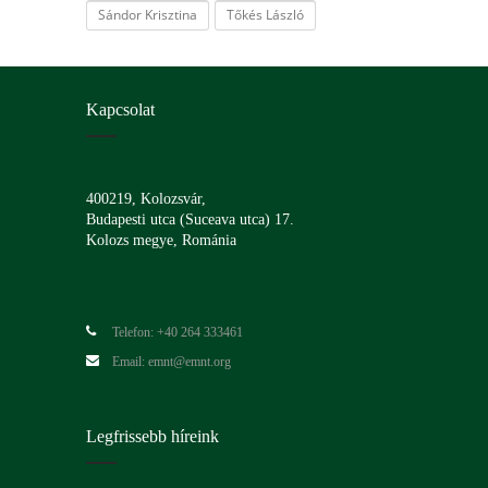
Sándor Krisztina
Tőkés László
Kapcsolat
400219, Kolozsvár,
Budapesti utca (Suceava utca) 17.
Kolozs megye, Románia
Telefon: +40 264 333461
Email: emnt@emnt.org
Legfrissebb híreink