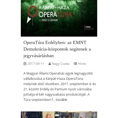
OperaTúra Erdélyben: az EMNT
Demokrácia-központok segítenek a
jegyvásárlásban
2017-09-11
Nagy Csaba
Hírek
A Magyar Állami Operaház egyik legnagyobb
vállalkozása a Kárpát-Haza OperaTúra,
melynek első részében, 2017. szeptember 4. és
21. között Erdély és Partium nyolc városába
juttatja el két nagyszabású produkcióját. A
Túra szeptemberi f...
tovább