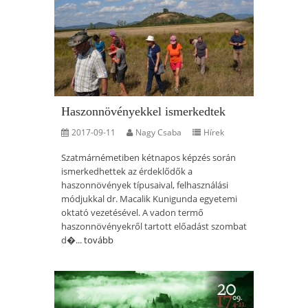
Haszonnövényekkel ismerkedtek
2017-09-11
Nagy Csaba
Hírek
Szatmárnémetiben kétnapos képzés során
ismerkedhettek az érdeklődők a
haszonnövények típusaival, felhasználási
módjukkal dr. Macalik Kunigunda egyetemi
oktató vezetésével. A vadon termő
haszonnövényekről tartott előadást szombat
d�...
tovább