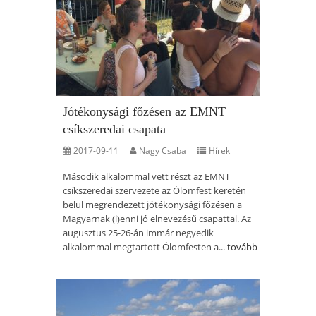
Jótékonysági főzésen az EMNT
csíkszeredai csapata
2017-09-11
Nagy Csaba
Hírek
Második alkalommal vett részt az EMNT
csíkszeredai szervezete az Ólomfest keretén
belül megrendezett jótékonysági főzésen a
Magyarnak (l)enni jó elnevezésű csapattal. Az
augusztus 25-26-án immár negyedik
alkalommal megtartott Ólomfesten a...
tovább