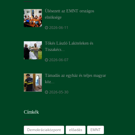
Ülésezett az EMNT országos
elnöksége
2026-06-11
Tőkés László Lakiteleken és
Tiszakécs...
2026-06-07
Támadás az egyház és teljes magyar
köz...
2026-05-30
Címkék
Demokráciaközpont
előadás
EMNT