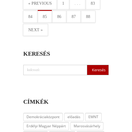
« PREVIOUS
1
. . .
83
84
85
86
87
88
NEXT »
KERESÉS
CÍMKÉK
Demokráciaközpont
előadás
EMNT
Erdélyi Magyar Néppárt
Marosvásárhely