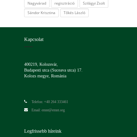
Nagyvárad
regisztráció
Szilágyi Zsolt
Sándor Krisztina
Tőkés László
Kapcsolat
400219, Kolozsvár,
Budapesti utca (Suceava utca) 17.
Kolozs megye, Románia
Telefon: +40 264 333461
Email: emnt@emnt.org
Legfrissebb híreink