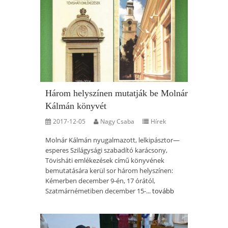
Három helyszínen mutatják be Molnár
Kálmán könyvét
2017-12-05
Nagy Csaba
Hírek
Molnár Kálmán nyugalmazott, lelkipásztor—
esperes Szilágysági szabadító karácsony,
Tövisháti emlékezések című könyvének
bemutatására kerül sor három helyszínen:
Kémerben december 9-én, 17 órától,
Szatmárnémetiben december 15-...
tovább