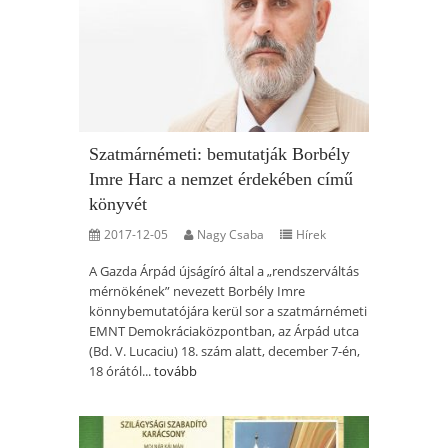
Szatmárnémeti: bemutatják Borbély
Imre Harc a nemzet érdekében című
könyvét
2017-12-05
Nagy Csaba
Hírek
A Gazda Árpád újságíró által a „rendszerváltás
mérnökének” nevezett Borbély Imre
könnybemutatójára kerül sor a szatmárnémeti
EMNT Demokráciaközpontban, az Árpád utca
(Bd. V. Lucaciu) 18. szám alatt, december 7-én,
18 órától...
tovább