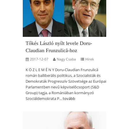
Tőkés László nyílt levele Doru-
Claudian Frunzulică-hoz
2017-12-07
Nagy Csaba
Hírek
K Ö Z L E M É N Y Doru-Claudian Frunzulică
román balliberális politikus, a Szocialisták és
Demokraták Progresszív Szövetsége az Európai
Parlamentben nevű képviselőcsoport (S&D
Group) tagja, a Romániában kormányzó
Szociáldemokrata P...
tovább