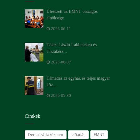
Ülésezett az EMNT országos
elnöksége
2026-06-11
Tőkés László Lakiteleken és
Tiszakécs...
2026-06-07
Támadás az egyház és teljes magyar
köz...
2026-05-30
Címkék
Demokráciaközpont
előadás
EMNT