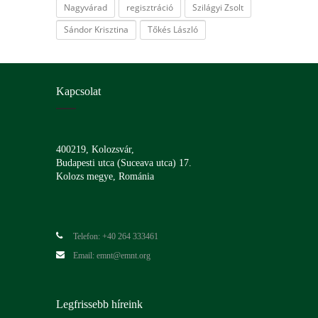
Nagyvárad
regisztráció
Szilágyi Zsolt
Sándor Krisztina
Tőkés László
Kapcsolat
400219, Kolozsvár,
Budapesti utca (Suceava utca) 17.
Kolozs megye, Románia
Telefon: +40 264 333461
Email: emnt@emnt.org
Legfrissebb híreink