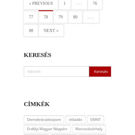
« PREVIOUS
1
. . .
76
77
78
79
80
. . .
88
NEXT »
KERESÉS
CÍMKÉK
Demokráciaközpont
előadás
EMNT
Erdélyi Magyar Néppárt
Marosvásárhely