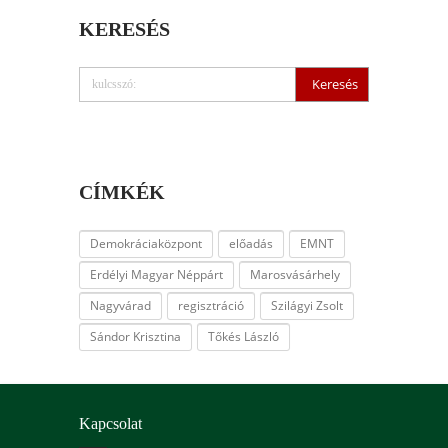
KERESÉS
CÍMKÉK
Demokráciaközpont
előadás
EMNT
Erdélyi Magyar Néppárt
Marosvásárhely
Nagyvárad
regisztráció
Szilágyi Zsolt
Sándor Krisztina
Tőkés László
Kapcsolat