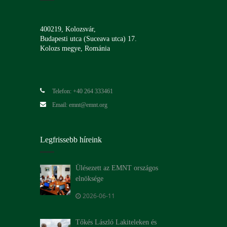
400219, Kolozsvár,
Budapesti utca (Suceava utca) 17.
Kolozs megye, Románia
Telefon: +40 264 333461
Email: emnt@emnt.org
Legfrissebb híreink
Ülésezett az EMNT országos
elnöksége
2026-06-11
Tőkés László Lakiteleken és