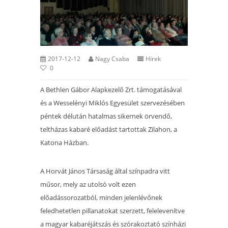
2017-12-12
Nagy Csaba
Hírek
0
A Bethlen Gábor Alapkezelő Zrt. támogatásával
és a Wesselényi Miklós Egyesület szervezésében
péntek délután hatalmas sikernek örvendő,
teltházas kabaré előadást tartottak Zilahon, a
Katona Házban.
A Horvát János Társaság által színpadra vitt
műsor, mely az utolsó volt ezen
előadássorozatból, minden jelenlévőnek
feledhetetlen pillanatokat szerzett, felelevenítve
a magyar kabaréjátszás és szórakoztató színházi