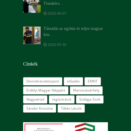
Tiszakécs...
2026-06-07
Támadás az egyház és teljes magyar
köz...
2026-05-30
Címkék
Demokráciaközpont
előadás
EMNT
Erdélyi Magyar Néppárt
Marosvásárhely
Nagyvárad
regisztráció
Szilágyi Zsolt
Sándor Krisztina
Tőkés László