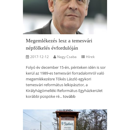
Megemlékezés lesz a temesvári
népfölkelés évfordulóján
2017-12-12
Nagy Csaba
Hírek
Folyó év december 15-én, pénteken idén is sor
kerül az 1989-es temesvári forradalomról való
megemlékezésre Tőkés László egykori
temesvári református lelkipásztor, a
Királyhágómelléki Református Egyházkerület
korábbi püspöke ré...
tovább