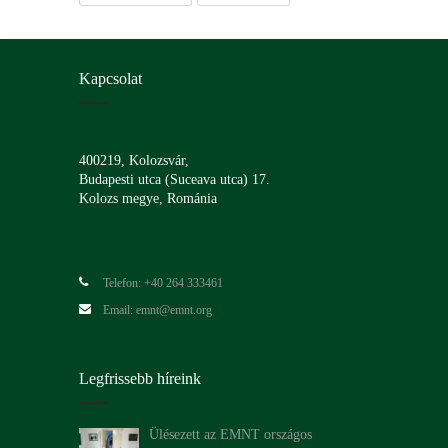
Kapcsolat
400219, Kolozsvár,
Budapesti utca (Suceava utca) 17.
Kolozs megye, Románia
Telefon: +40 264 333461
Email: emnt@emnt.org
Legfrissebb híreink
Ülésezett az EMNT országos