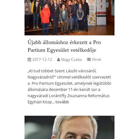
Újabb állomáshoz érkezett a Pro
Partium Egyesület vetélkedője
2017-12-12
Nagy Csaba
Hírek
„Ki tud többet Szent László városáról,
Nagyváradról?” címmel vetélkedőt szervezett
a Pro Partium Egyesület, amelynek legútóbbi
állomására december 11-én került sor a
nagyváradi Lorántffy Zsuzsanna Református
Egyházi Közp...
tovább