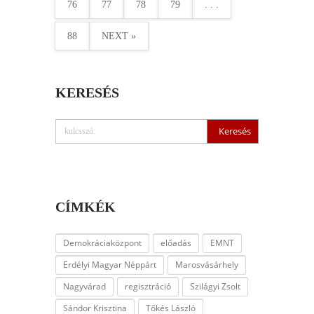
76
77
78
79
. . .
88
NEXT »
KERESÉS
CÍMKÉK
Demokráciaközpont
előadás
EMNT
Erdélyi Magyar Néppárt
Marosvásárhely
Nagyvárad
regisztráció
Szilágyi Zsolt
Sándor Krisztina
Tőkés László