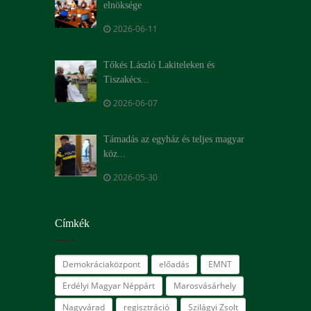
elnöksége
2026-06-11
Tőkés László Lakiteleken és
Tiszakécs...
2026-06-07
Támadás az egyház és teljes magyar
köz...
2026-05-30
Címkék
Demokráciaközpont
előadás
EMNT
Erdélyi Magyar Néppárt
Marosvásárhely
Nagyvárad
regisztráció
Szilágyi Zsolt