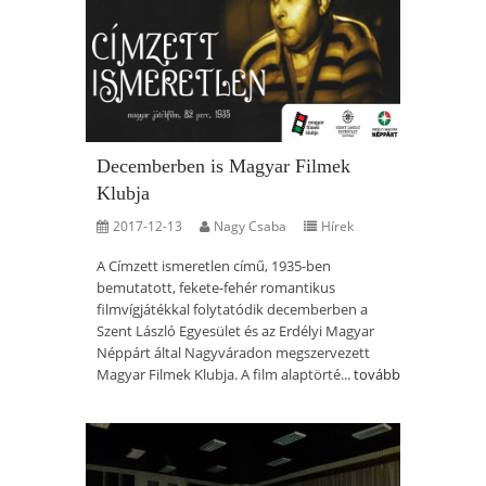
Decemberben is Magyar Filmek
Klubja
2017-12-13
Nagy Csaba
Hírek
A Címzett ismeretlen című, 1935-ben
bemutatott, fekete-fehér romantikus
filmvígjátékkal folytatódik decemberben a
Szent László Egyesület és az Erdélyi Magyar
Néppárt által Nagyváradon megszervezett
Magyar Filmek Klubja. A film alaptörté...
tovább