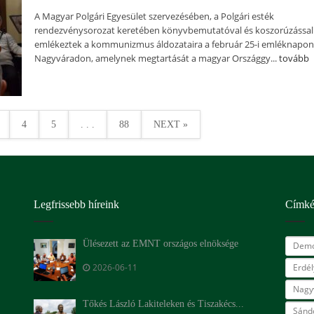
A Magyar Polgári Egyesület szervezésében, a Polgári esték
rendezvénysorozat keretében könyvbemutatóval és koszorúzással
emlékeztek a kommunizmus áldozataira a február 25-i emléknapon
Nagyváradon, amelynek megtartását a magyar Országgy...
tovább
4
5
. . .
88
NEXT »
Legfrissebb híreink
Címk
Ülésezett az EMNT országos elnöksége
Demo
2026-06-11
Erdé
Nagy
Tőkés László Lakiteleken és Tiszakécs...
Sándo