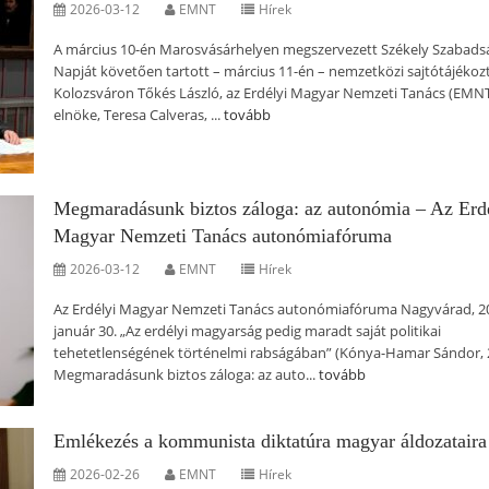
2026-03-12
EMNT
Hírek
A március 10-én Marosvásárhelyen megszervezett Székely Szabads
Napját követően tartott – március 11-én – nemzetközi sajtótájékoz
Kolozsváron Tőkés László, az Erdélyi Magyar Nemzeti Tanács (EMN
elnöke, Teresa Calveras, ...
tovább
Megmaradásunk biztos záloga: az autonómia – Az Erd
Magyar Nemzeti Tanács autonómiafóruma
2026-03-12
EMNT
Hírek
Az Erdélyi Magyar Nemzeti Tanács autonómiafóruma Nagyvárad, 2
január 30. „Az erdélyi magyarság pedig maradt saját politikai
tehetetlenségének történelmi rabságában” (Kónya-Hamar Sándor, 
Megmaradásunk biztos záloga: az auto...
tovább
Emlékezés a kommunista diktatúra magyar áldozataira
2026-02-26
EMNT
Hírek