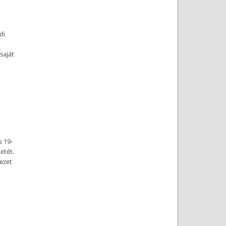
di
saját
s 19-
etét.
vezet