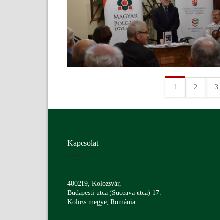
1
2
3
Kapcsolat
400219, Kolozsvár,
Budapesti utca (Suceava utca) 17.
Kolozs megye, Románia