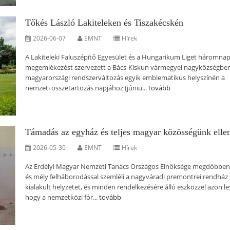
Tőkés László Lakiteleken és Tiszakécskén
2026-06-07
EMNT
Hírek
A Lakiteleki Faluszépítő Egyesület és a Hungarikum Liget háromna
megemlékezést szervezett a Bács-Kiskun vármegyei nagyközségben
magyarországi rendszerváltozás egyik emblematikus helyszínén a
nemzeti összetartozás napjához (júniu...
tovább
Támadás az egyház és teljes magyar közösségünk elle
2026-05-30
EMNT
Hírek
Az Erdélyi Magyar Nemzeti Tanács Országos Elnöksége megdöbben
és mély felháborodással szemléli a nagyváradi premontrei rendház 
kialakult helyzetet, és minden rendelkezésére álló eszközzel azon le
hogy a nemzetközi fór...
tovább