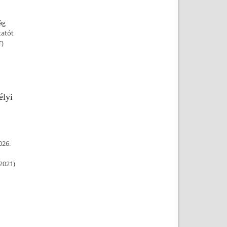
ág
tatót
T)
élyi
026.
2021)