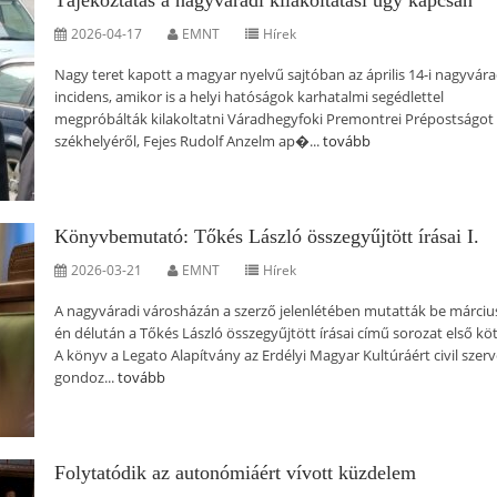
Tájékoztatás a nagyváradi kilakoltatási ügy kapcsán
2026-04-17
EMNT
Hírek
Nagy teret kapott a magyar nyelvű sajtóban az április 14-i nagyvára
incidens, amikor is a helyi hatóságok karhatalmi segédlettel
megpróbálták kilakoltatni Váradhegyfoki Premontrei Prépostságot 
székhelyéről, Fejes Rudolf Anzelm ap�...
tovább
Könyvbemutató: Tőkés László összegyűjtött írásai I.
2026-03-21
EMNT
Hírek
A nagyváradi városházán a szerző jelenlétében mutatták be márciu
én délután a Tőkés László összegyűjtött írásai című sorozat első köt
A könyv a Legato Alapítvány az Erdélyi Magyar Kultúráért civil szer
gondoz...
tovább
Folytatódik az autonómiáért vívott küzdelem