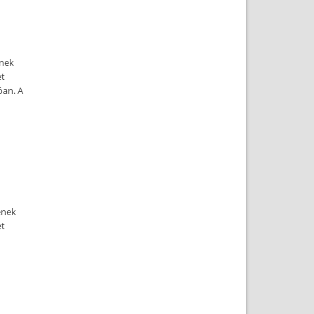
ének
et
óan. A
ének
et