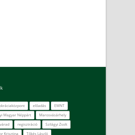
ék
kráciaközpont
előadás
EMNT
lyi Magyar Néppárt
Marosvásárhely
várad
regisztráció
Szilágyi Zsolt
r Krisztina
Tőkés László