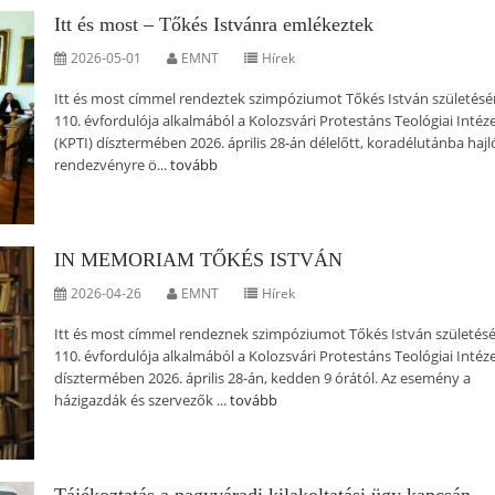
Itt és most – Tőkés Istvánra emlékeztek
2026-05-01
EMNT
Hírek
Itt és most címmel rendeztek szimpóziumot Tőkés István születés
110. évfordulója alkalmából a Kolozsvári Protestáns Teológiai Intéz
(KPTI) dísztermében 2026. április 28-án délelőtt, koradélutánba hajl
rendezvényre ö...
tovább
IN MEMORIAM TŐKÉS ISTVÁN
2026-04-26
EMNT
Hírek
Itt és most címmel rendeznek szimpóziumot Tőkés István születés
110. évfordulója alkalmából a Kolozsvári Protestáns Teológiai Intéz
dísztermében 2026. április 28-án, kedden 9 órától. Az esemény a
házigazdák és szervezők ...
tovább