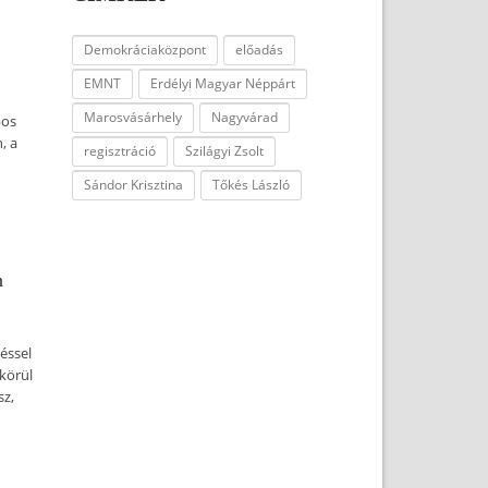
Demokráciaközpont
előadás
EMNT
Erdélyi Magyar Néppárt
Marosvásárhely
Nagyvárad
pos
, a
regisztráció
Szilágyi Zsolt
Sándor Krisztina
Tőkés László
n
éssel
körül
sz,