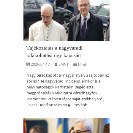
Tájékoztatás a nagyváradi
kilakoltatási ügy kapcsán
2026-04-17
EMNT
Hírek
Nagy teret kapott a magyar nyelvű sajtóban az
április 14-i nagyváradi incidens, amikor is a
helyi hatóságok karhatalmi segédlettel
megpróbálták kilakoltatni Váradhegyfoki
Premontrei Prépostságot saját székhelyéről,
Fejes Rudolf Anzelm ap�...
tovább