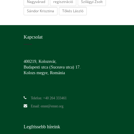
Nagyvárad
regisztráció
Szilágyi Zsolt
Sándor Krisztina
Tőkés László
Kapcsolat
400219, Kolozsvár,
Budapesti utca (Suceava utca) 17.
Kolozs megye, Románia
Telefon: +40 264 333461
Email: emnt@emnt.org
Legfrissebb híreink