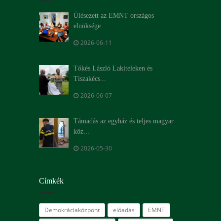
Ülésezett az EMNT országos
elnöksége
2026-06-11
Tőkés László Lakiteleken és
Tiszakécs...
2026-06-07
Támadás az egyház és teljes magyar
köz...
2026-05-30
Címkék
Demokráciaközpont
előadás
EMNT