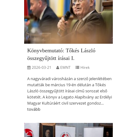
Könyvbemutató: Tőkés László
összegyűjtött írásai I.
2026-03-21
EMNT
Hírek
A nagyváradi városházán a szerző jelenlétében
mutatták be március 19-én délután a Tőkés
László összegyűjtött írásai című sorozat első
kötetét. A könyv a Legato Alapítvány az Erdélyi
Magyar Kultúráért civil szervezet gondoz...
tovább