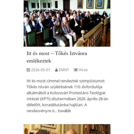
Itt és most – Tőkés Istvánra
emlékeztek
2026-05-01
EMNT
Hírek
Itt és most címmel rendeztek szimpóziumot
Tőkés István születésének 110. évfordulója
alkalmából a Kolozsvári Protestáns Teológiai
Intézet (KPTI) dísztermében 2026. április 28-án
délelőtt, koradélutánba hajlóan. A
rendezvényre ö...
tovább