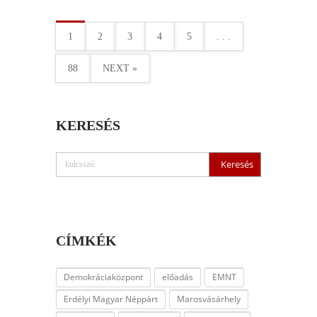
1
2
3
4
5
. . .
88
NEXT »
KERESÉS
CÍMKÉK
Demokráciaközpont
előadás
EMNT
Erdélyi Magyar Néppárt
Marosvásárhely