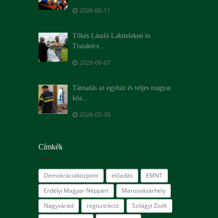
2026-06-11
Tőkés László Lakiteleken és
Tiszakécs...
2026-06-07
Támadás az egyház és teljes magyar
köz...
2026-05-30
Címkék
Demokráciaközpont
előadás
EMNT
Erdélyi Magyar Néppárt
Marosvásárhely
Nagyvárad
regisztráció
Szilágyi Zsolt