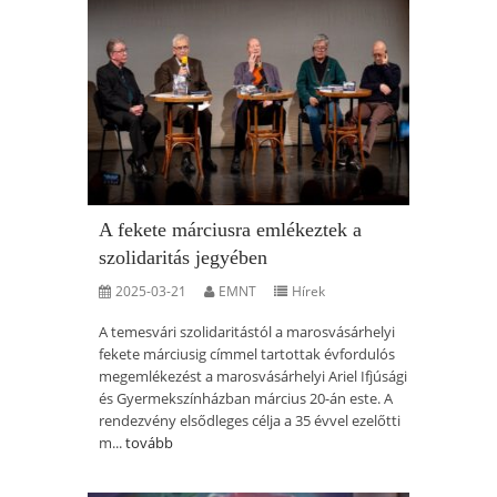
A fekete márciusra emlékeztek a
szolidaritás jegyében
2025-03-21
EMNT
Hírek
A temesvári szolidaritástól a marosvásárhelyi
fekete márciusig címmel tartottak évfordulós
megemlékezést a marosvásárhelyi Ariel Ifjúsági
és Gyermekszínházban március 20-án este. A
rendezvény elsődleges célja a 35 évvel ezelőtti
m...
tovább