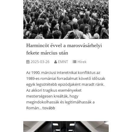
Harmincöt évvel a marosvásárhelyi
fekete március után
2025-03-26
EMNT
Hírek
Az 1990. márciusi interetnikai konfliktus az
1989-es romániai forradalmat követő időszak
egyik legsötétebb epizódjaként maradt ránk.
Az akkori tragikus eseményeket
mesterségesen kreálták, hogy
megindokolhassák és legitimálhassák a
Román...
tovább