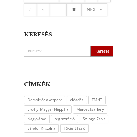
5
6
. . .
88
NEXT »
KERESÉS
CÍMKÉK
Demokráciaközpont
előadás
EMNT
Erdélyi Magyar Néppárt
Marosvásárhely
Nagyvárad
regisztráció
Szilágyi Zsolt
Sándor Krisztina
Tőkés László