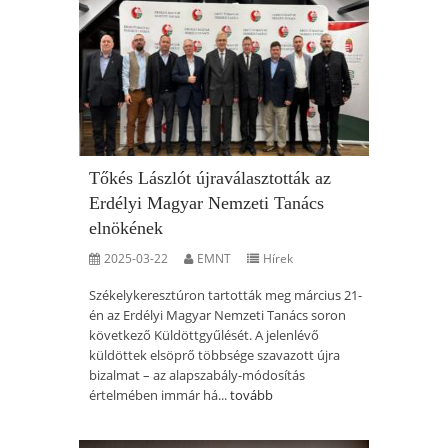
Tőkés Lászlót újraválasztották az
Erdélyi Magyar Nemzeti Tanács
elnökének
2025-03-22
EMNT
Hírek
Székelykeresztúron tartották meg március 21-
én az Erdélyi Magyar Nemzeti Tanács soron
következő Küldöttgyűlését. A jelenlévő
küldöttek elsöprő többsége szavazott újra
bizalmat – az alapszabály-módosítás
értelmében immár há...
tovább