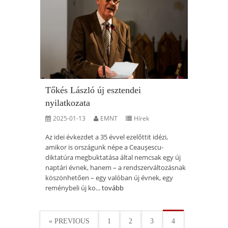
Tőkés László új esztendei
nyilatkozata
2025-01-13
EMNT
Hírek
Az idei évkezdet a 35 évvel ezelőttit idézi,
amikor is országunk népe a Ceauşescu-
diktatúra megbuktatása által nemcsak egy új
naptári évnek, hanem – a rendszerváltozásnak
köszönhetően – egy valóban új évnek, egy
reménybeli új ko...
tovább
« PREVIOUS
1
2
3
4