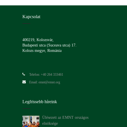
Kapcsolat
400219, Kolozsvár,
Budapesti utca (Suceava utca) 17.
Kolozs megye, Románia
Telefon: +40 264 333461
Email: emnt@emnt.org
Legfrissebb híreink
Ülésezett az EMNT országos
elnöksége