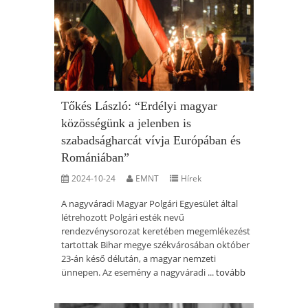
Tőkés László: “Erdélyi magyar
közösségünk a jelenben is
szabadságharcát vívja Európában és
Romániában”
2024-10-24
EMNT
Hírek
A nagyváradi Magyar Polgári Egyesület által
létrehozott Polgári esték nevű
rendezvénysorozat keretében megemlékezést
tartottak Bihar megye székvárosában október
23-án késő délután, a magyar nemzeti
ünnepen. Az esemény a nagyváradi ...
tovább