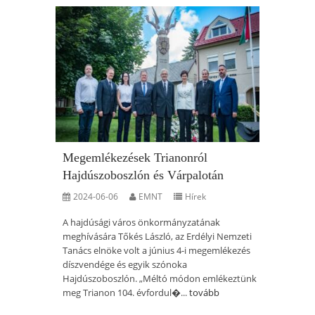
Megemlékezések Trianonról
Hajdúszoboszlón és Várpalotán
2024-06-06
EMNT
Hírek
A hajdúsági város önkormányzatának
meghívására Tőkés László, az Erdélyi Nemzeti
Tanács elnöke volt a június 4-i megemlékezés
díszvendége és egyik szónoka
Hajdúszoboszlón. „Méltó módon emlékeztünk
meg Trianon 104. évfordul�...
tovább