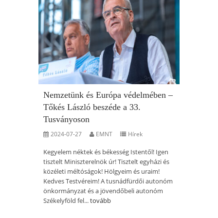
Nemzetünk és Európa védelmében –
Tőkés László beszéde a 33.
Tusványoson
2024-07-27
EMNT
Hírek
Kegyelem néktek és békesség Istentől! Igen
tisztelt Miniszterelnök úr! Tisztelt egyházi és
közéleti méltóságok! Hölgyeim és uraim!
Kedves Testvéreim! A tusnádfürdői autonóm
önkormányzat és a jövendőbeli autonóm
Székelyföld fel...
tovább