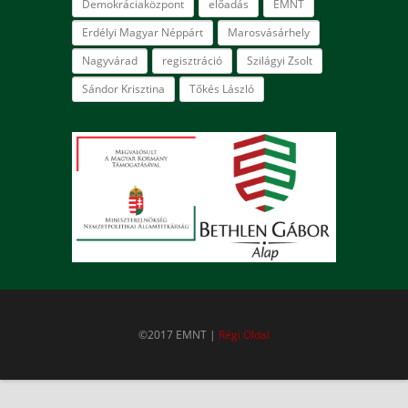
Demokráciaközpont
előadás
EMNT
Erdélyi Magyar Néppárt
Marosvásárhely
Nagyvárad
regisztráció
Szilágyi Zsolt
Sándor Krisztina
Tőkés László
©2017 EMNT |
Régi Oldal