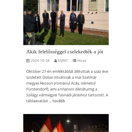
Akik felelősséggel cselekedték a jót
2024-10-28
EMNT
Hírek
Október 27-én emléktáblát állítottak a száz éve
született Dobai Istvánnak a mai Szatmár
megyei Ákoson (románul Acâș, németül
Fürstendorf), ami a trianoni diktátumig a
Szilágy vármegyei Tasnádi járáshoz tartozott. A
táblaavatást ...
tovább