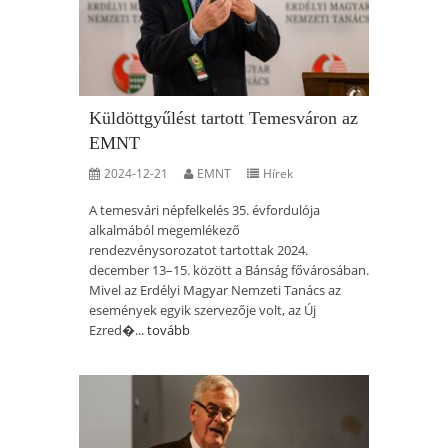
Küldöttgyűlést tartott Temesváron az
EMNT
2024-12-21
EMNT
Hírek
A temesvári népfelkelés 35. évfordulója
alkalmából megemlékező
rendezvénysorozatot tartottak 2024.
december 13–15. között a Bánság fővárosában.
Mivel az Erdélyi Magyar Nemzeti Tanács az
események egyik szervezője volt, az Új
Ezred�...
tovább