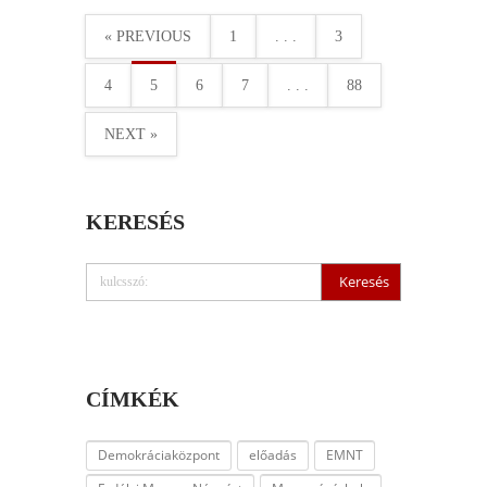
« PREVIOUS
1
. . .
3
4
5
6
7
. . .
88
NEXT »
KERESÉS
CÍMKÉK
Demokráciaközpont
előadás
EMNT