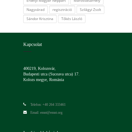
Erdélyi Magyar Néppárt
Marosvásárhely
Nagyvárad
regisztráció
Szilágyi Zsolt
Sándor Krisztina
Tőkés László
Kapcsolat
400219, Kolozsvár,
Budapesti utca (Suceava utca) 17.
Kolozs megye, Románia
Telefon: +40 264 333461
Email: emnt@emnt.org