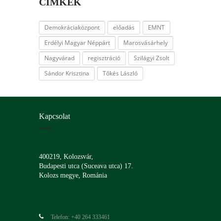
CÍMKÉK
Demokráciaközpont
előadás
EMNT
Erdélyi Magyar Néppárt
Marosvásárhely
Nagyvárad
regisztráció
Szilágyi Zsolt
Sándor Krisztina
Tőkés László
Kapcsolat
400219, Kolozsvár,
Budapesti utca (Suceava utca) 17.
Kolozs megye, Románia
Telefon: +40 264 333461