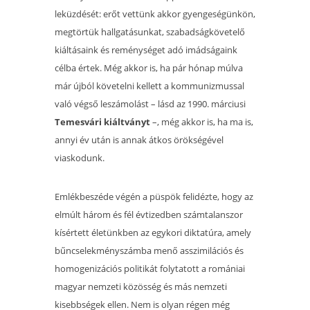
leküzdését: erőt vettünk akkor gyengeségünkön,
megtörtük hallgatásunkat, szabadságkövetelő
kiáltásaink és reménységet adó imádságaink
célba értek. Még akkor is, ha pár hónap múlva
már újból követelni kellett a kommunizmussal
való végső leszámolást – lásd az 1990. márciusi
Temesvári kiáltványt
–, még akkor is, ha ma is,
annyi év után is annak átkos örökségével
viaskodunk.
Emlékbeszéde végén a püspök felidézte, hogy az
elmúlt három és fél évtizedben számtalanszor
kísértett életünkben az egykori diktatúra, amely
bűncselekményszámba menő asszimilációs és
homogenizációs politikát folytatott a romániai
magyar nemzeti közösség és más nemzeti
kisebbségek ellen.
Nem is olyan régen még