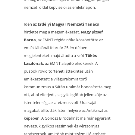
nemzeti oldal képviselői az emléknapon.
Idén az
Erdélyi Magyar Nemzeti Tanács
hirdette meg a megemlékezést.
Nagy József
Barna
, az EMNT régióelnöke köszöntötte az
emléktáblánál február 25-én délben
megjelenteket, majd átadta a szót
Tőkés
Lászlónak
, az EMNT alapító elnökének.
A
püspök rövid történeti áttekintés után
emlékeztetett: a világuralomra törő
kommunizmus a Sátán uralmát honosította meg
ott, ahol elterjedt, s egyik legfőbb jellemzője az
istentelenség, az ateizmus volt. Urai saját
magukat állították Isten helyére az Antikrisztus
képében. A Gonosz
Birodalmát ma már egyaránt
nevezzük gyilkos rezsimnek és vérszomjas
rendszernek, am
i több mint százmillió embert