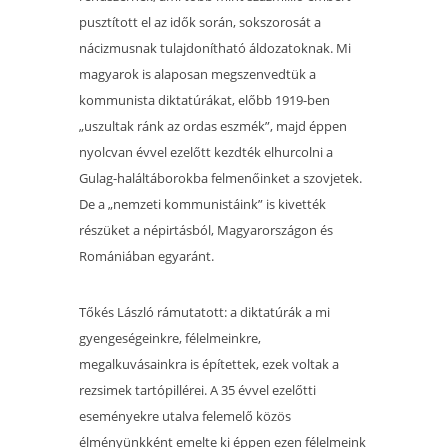
pusztított el az idők során, sokszorosát a
nácizmusnak tulajdonítható áldozatoknak. Mi
magyarok is alaposan megszenvedtük a
kommunista diktatúrákat, előbb 1919-ben
„uszultak ránk az ordas eszmék”, majd éppen
nyolcvan évvel eze
lőtt kezdték elhurcolni a
Gulag-haláltáborokba felmenőinket a szovjetek.
De a „nemzeti kommunistáink” is kivették
részüket a népirtásból, Magyarországon és
Romániában egyaránt.
Tőkés László rámutatott: a diktatúrák a mi
gyengeségeinkre, félelmeinkre,
megalkuvásainkra is építettek, ezek voltak a
rezsimek tartópillérei. A 35 évvel ezelőtti
eseményekre utalva felemelő közös
élményünkként emelte ki éppen ezen félelmeink