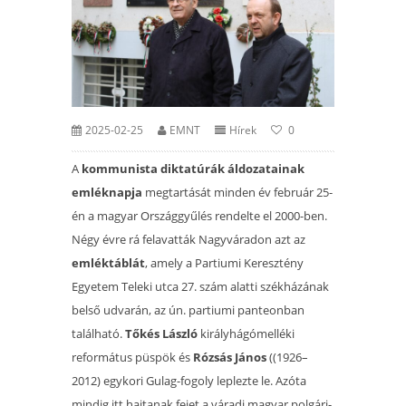
2025-02-25
EMNT
Hírek
0
A
kommunista diktatúrák áldozatainak
emléknapja
megtartását minden év február 25-
én a magyar Orszá
ggyűlés rendelte el 2000-ben.
Négy évre rá felavatták Nagyváradon azt az
emléktáblát
, amely a Partiumi Keresztény
Egyetem Teleki utca 27. szám alatti székházának
belső udvarán, az ún. partiumi panteonban
található.
Tőkés László
királyhágómelléki
református püspök és
Rózsás János
((1926–
2012)
egykori Gulag-fogoly leplezte le. Azóta
mindig itt hajtanak fejet a váradi magyar polgári-