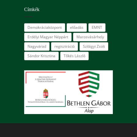
Címkék
Demokráciaközpont
előadás
EMNT
Erdélyi Magyar Néppárt
Marosvásárhely
Nagyvárad
regisztráció
Szilágyi Zsolt
Sándor Krisztina
Tőkés László