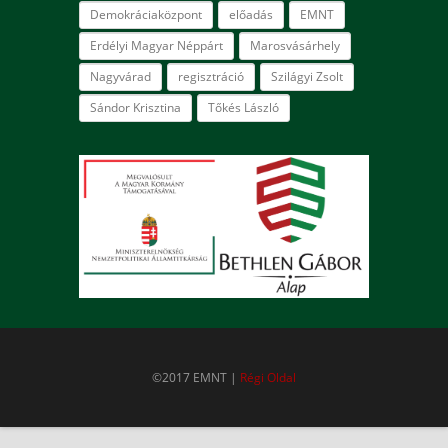
Demokráciaközpont
előadás
EMNT
Erdélyi Magyar Néppárt
Marosvásárhely
Nagyvárad
regisztráció
Szilágyi Zsolt
Sándor Krisztina
Tőkés László
©2017 EMNT |
Régi Oldal