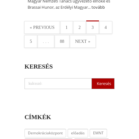
Magyar Nemzeti Tanács ügyvezető elnöke és
Brassai Hunor, az Erdélyi Magyar...
tovább
« PREVIOUS
1
2
3
4
5
. . .
88
NEXT »
KERESÉS
CÍMKÉK
Demokráciaközpont
előadás
EMNT