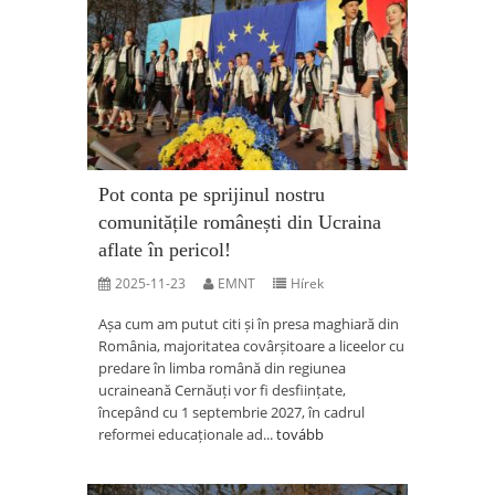
Pot conta pe sprijinul nostru
comunitățile românești din Ucraina
aflate în pericol!
2025-11-23
EMNT
Hírek
Așa cum am putut citi și în presa maghiară din
România, majoritatea covârșitoare a liceelor cu
predare în limba română din regiunea
ucraineană Cernăuți vor fi desființate,
începând cu 1 septembrie 2027, în cadrul
reformei educaționale ad...
tovább