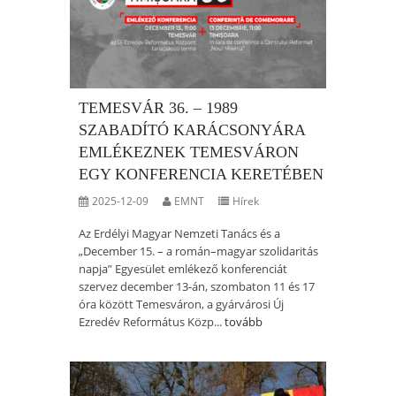
TEMESVÁR 36. – 1989
SZABADÍTÓ KARÁCSONYÁRA
EMLÉKEZNEK TEMESVÁRON
EGY KONFERENCIA KERETÉBEN
2025-12-09
EMNT
Hírek
Az Erdélyi Magyar Nemzeti Tanács és a
„December 15. – a román–magyar szolidaritás
napja” Egyesület emlékező konferenciát
szervez december 13-án, szombaton 11 és 17
óra között Temesváron, a gyárvárosi Új
Ezredév Református Közp...
tovább