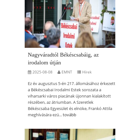
Nagyváradtól Békéscsabáig, az
irodalom útján
2025-08-08
EMNT
Hírek
Ez év augusztus 5-én 217. állomásához érkezett
a Békéscsabai Irodalmi Estek sorozata a
viharsarki város piacának újonnan kialakított
részében, az átriumban. A Szeretlek
Békéscsaba Egyesület és elnöke, Frankó Attila
meghívására ezú...
tovább