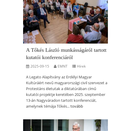
A Tőkés László munkásságáról tartott
kutatói konferenciáról
2025-09-15
EMNT
Hírek
A Legato Alapítvány az Erdélyi Magyar
Kultúráért nevű magyarországi civil szervezet a
Protestáns életutak a diktatúrában című
kutatói projektje keretében 2025. szeptember
13-án Nagyváradon tartott konferenciát,
amelynek témája Tőkés...
tovább