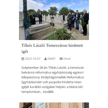
Tőkés László Temesváron hirdetett
igét
2025-10-07
EMNT
Hírek
Szeptember 28-án Tőkés László, a temesvár-
belvárosi református egyházközség egykori
lelkipásztora, Királyhágómelléki Református
Egyházkerület volt püspöke hirdette Isten
igéjét korábbi szolgálati helyén, a Mária téri
templomban...
tovább