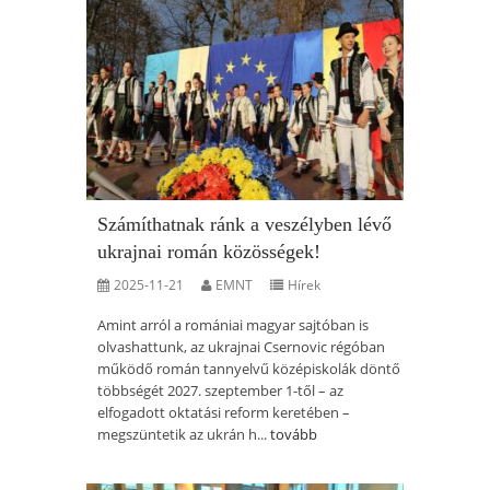
Számíthatnak ránk a veszélyben lévő
ukrajnai román közösségek!
2025-11-21
EMNT
Hírek
Amint arról a romániai magyar sajtóban is
olvashattunk, az ukrajnai Csernovic régóban
működő román tannyelvű középiskolák döntő
többségét 2027. szeptember 1-től – az
elfogadott oktatási reform keretében –
megszüntetik az ukrán h...
tovább