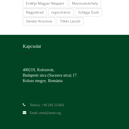
Erdélyi Magyar Néppárt
Marosvásárhely
Nagyvárad
regisztráció
Szilágyi Zsolt
Sándor Krisztina
Tőkés László
Kapcsolat
400219, Kolozsvár,
Budapesti utca (Suceava utca) 17.
Kolozs megye, Románia
Telefon: +40 264 333461
Email: emnt@emnt.org