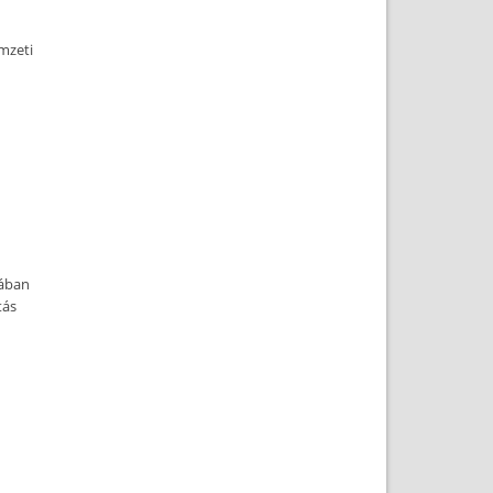
mzeti
jában
tás