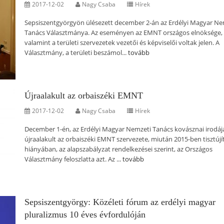
2017-12-02
Nagy Csaba
Hírek
Sepsiszentgyörgyön ülésezett december 2-án az Erdélyi Magyar Ne
Tanács Választmánya. Az eseményen az EMNT országos elnöksége,
valamint a területi szervezetek vezetői és képviselői voltak jelen. A
Választmány, a területi beszámol...
tovább
Újraalakult az orbaiszéki EMNT
2017-12-02
Nagy Csaba
Hírek
December 1-én, az Erdélyi Magyar Nemzeti Tanács kovásznai irodá
újraalakult az orbaiszéki EMNT szervezete, miután 2015-ben tisztújí
hiányában, az alapszabályzat rendelkezései szerint, az Országos
Választmány feloszlatta azt. Az ...
tovább
Sepsiszentgyörgy: Közéleti fórum az erdélyi magyar
pluralizmus 10 éves évfordulóján