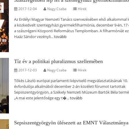
Szászrégenben lép fel a szentegyházi gyermekfilharmó
2017-12-04
Nagy Csaba
Hírek
Az Erdélyi Magyar Nemzeti Tanács szervezésében első alkalommal lé
a közkedvelt szentegyházi gyermekfilharmónia, december 9-én, 17 
a szászrégeni Központi Református Templomban. A filharmóniát ez
Haáz Sándor vezényli...
tovább
Tíz év a politikai pluralizmus szellemében
2017-12-03
Nagy Csaba
Hírek
Tőkés László európai parlamenti képviselő megválasztatásának 10.
évfordulója alkalmából december 2-án közéleti fórumot tartottak
Sepsiszentgyörgyön, a Székely Nemzeti Múzeum Bartók Béla term
„A mai este jelentősége egy t�...
tovább
Sepsiszentgyörgyön ülésezett az EMNT Választmánya