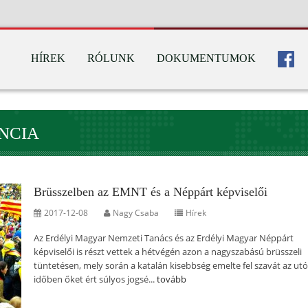
HÍREK
RÓLUNK
DOKUMENTUMOK
NCIA
Brüsszelben az EMNT és a Néppárt képviselői
2017-12-08
Nagy Csaba
Hírek
Az Erdélyi Magyar Nemzeti Tanács és az Erdélyi Magyar Néppárt
képviselői is részt vettek a hétvégén azon a nagyszabású brüsszeli
tüntetésen, mely során a katalán kisebbség emelte fel szavát az ut
időben őket ért súlyos jogsé...
tovább