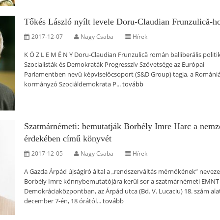
Tőkés László nyílt levele Doru-Claudian Frunzulică-h
2017-12-07
Nagy Csaba
Hírek
K Ö Z L E M É N Y Doru-Claudian Frunzulică román balliberális politi
Szocialisták és Demokraták Progresszív Szövetsége az Európai
Parlamentben nevű képviselőcsoport (S&D Group) tagja, a Románi
kormányzó Szociáldemokrata P...
tovább
Szatmárnémeti: bemutatják Borbély Imre Harc a nemz
érdekében című könyvét
2017-12-05
Nagy Csaba
Hírek
A Gazda Árpád újságíró által a „rendszerváltás mérnökének” neveze
Borbély Imre könnybemutatójára kerül sor a szatmárnémeti EMNT
Demokráciaközpontban, az Árpád utca (Bd. V. Lucaciu) 18. szám alat
december 7-én, 18 órától...
tovább