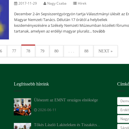
2017-11-29
Nagy Csaba
Hírek
December 2-án Sepsiszentgyörgyön tartja Választmányi ülését az Er
Magyar Nemzeti Tanács. Délután 17 órától a helybeliek
kezdeményezésére a Székely Nemzeti Múzeumban közéleti fórumo
tartanak, amelyen az erdélyi magyar pluraliz...
tovább
6
77
78
79
80
. . .
88
NEXT »
Legfrissebb híreink
Címk
Ülésezett az EMNT országos elnöksége
Demo
2026-06-11
Erdé
Nagy
Tőkés László Lakiteleken és Tiszakécs...
Sándo