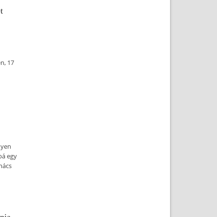
t
n, 17
nyen
bá egy
nács