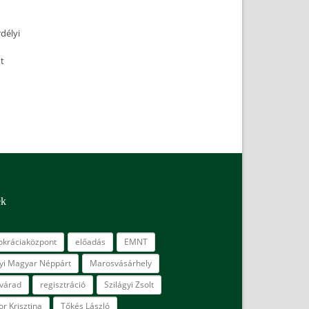
délyi
t
ék
kráciaközpont
előadás
EMNT
lyi Magyar Néppárt
Marosvásárhely
várad
regisztráció
Szilágyi Zsolt
r Krisztina
Tőkés László