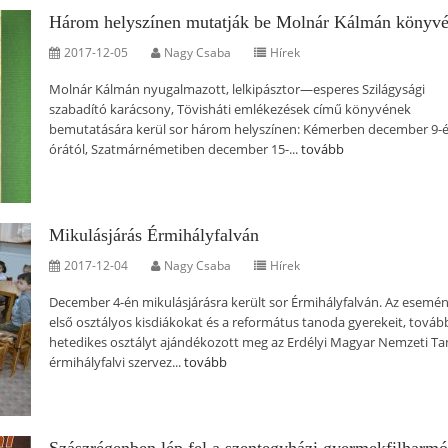
Három helyszínen mutatják be Molnár Kálmán könyvé
2017-12-05
Nagy Csaba
Hírek
Molnár Kálmán nyugalmazott, lelkipásztor—esperes Szilágysági
szabadító karácsony, Tövisháti emlékezések című könyvének
bemutatására kerül sor három helyszínen: Kémerben december 9-é
órától, Szatmárnémetiben december 15-...
tovább
Mikulásjárás Érmihályfalván
2017-12-04
Nagy Csaba
Hírek
December 4-én mikulásjárásra került sor Érmihályfalván. Az esemé
első osztályos kisdiákokat és a református tanoda gyerekeit, továb
hetedikes osztályt ajándékozott meg az Erdélyi Magyar Nemzeti Ta
érmihályfalvi szervez...
tovább