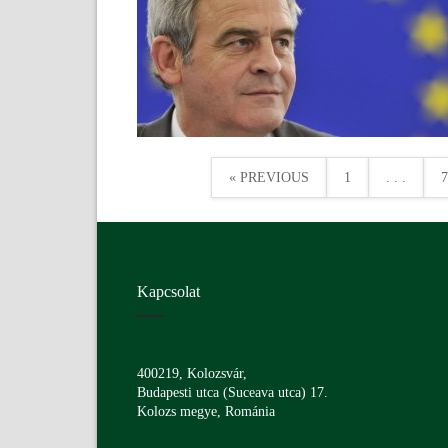
« PREVIOUS
1
. . .
7
Kapcsolat
400219, Kolozsvár,
Budapesti utca (Suceava utca) 17.
Kolozs megye, Románia