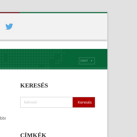
EMNT
KERESÉS
óbbi
CÍMKÉK