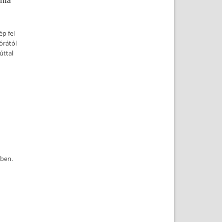
nia
p fel
órától
úttal
ében.