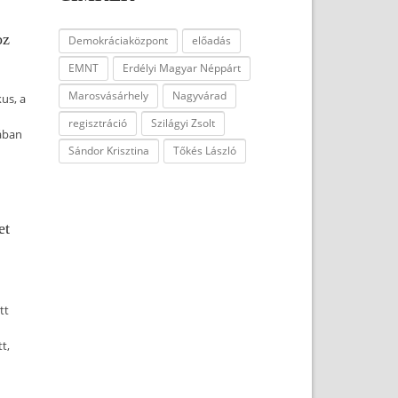
oz
Demokráciaközpont
előadás
EMNT
Erdélyi Magyar Néppárt
Marosvásárhely
Nagyvárad
kus, a
regisztráció
Szilágyi Zsolt
ában
Sándor Krisztina
Tőkés László
et
tt
t,