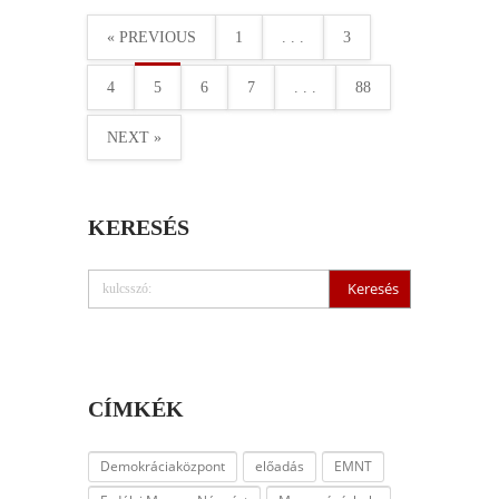
« PREVIOUS
1
. . .
3
4
5
6
7
. . .
88
NEXT »
KERESÉS
CÍMKÉK
Demokráciaközpont
előadás
EMNT