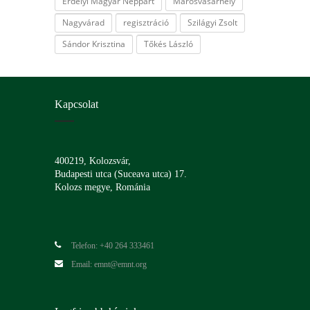
Erdélyi Magyar Néppárt
Marosvásárhely
Nagyvárad
regisztráció
Szilágyi Zsolt
Sándor Krisztina
Tőkés László
Kapcsolat
400219, Kolozsvár,
Budapesti utca (Suceava utca) 17.
Kolozs megye, Románia
Telefon: +40 264 333461
Email: emnt@emnt.org