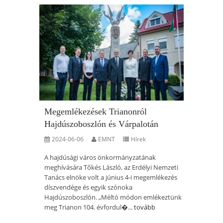
Megemlékezések Trianonról
Hajdúszoboszlón és Várpalotán
2024-06-06
EMNT
Hírek
A hajdúsági város önkormányzatának
meghívására Tőkés László, az Erdélyi Nemzeti
Tanács elnöke volt a június 4-i megemlékezés
díszvendége és egyik szónoka
Hajdúszoboszlón. „Méltó módon emlékeztünk
meg Trianon 104. évfordul�...
tovább