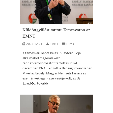
Küldöttgyűlést tartott Temesváron az
EMNT
2024-12-21
EMNT
Hírek
A temesvári népfelkelés 35. évfordulója
alkalmából megemlékező
rendezvénysorozatot tartottak 2024.
december 13–15. között a Bánság fővárosában.
Mivel az Erdélyi Magyar Nemzeti Tanács az
események egyik szervezője volt, az Új
Ezred�...
tovább