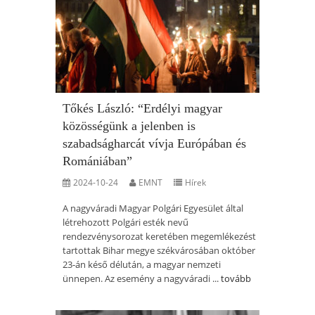
Tőkés László: “Erdélyi magyar
közösségünk a jelenben is
szabadságharcát vívja Európában és
Romániában”
2024-10-24
EMNT
Hírek
A nagyváradi Magyar Polgári Egyesület által
létrehozott Polgári esték nevű
rendezvénysorozat keretében megemlékezést
tartottak Bihar megye székvárosában október
23-án késő délután, a magyar nemzeti
ünnepen. Az esemény a nagyváradi ...
tovább