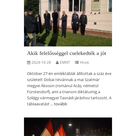
Akik felelősséggel cselekedték a jót
2024-10-28
EMNT
Hírek
Október 27-én emléktáblát állítottak a száz éve
született Dobai Istvánnak a mai Szatmár
megyei Ákoson (románul Acâș, németül
Fürstendorf), ami a trianoni diktátumig a
Szilágy vármegyei Tasnádi járáshoz tartozott. A
táblaavatást ...
tovább