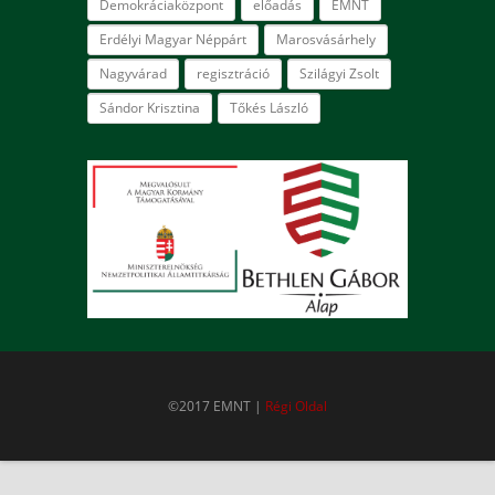
Demokráciaközpont
előadás
EMNT
Erdélyi Magyar Néppárt
Marosvásárhely
Nagyvárad
regisztráció
Szilágyi Zsolt
Sándor Krisztina
Tőkés László
©2017 EMNT |
Régi Oldal