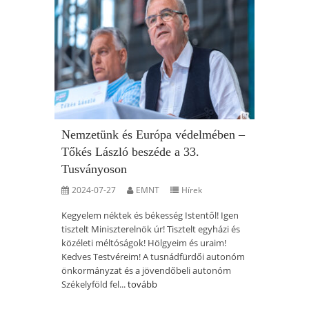
Nemzetünk és Európa védelmében –
Tőkés László beszéde a 33.
Tusványoson
2024-07-27
EMNT
Hírek
Kegyelem néktek és békesség Istentől! Igen
tisztelt Miniszterelnök úr! Tisztelt egyházi és
közéleti méltóságok! Hölgyeim és uraim!
Kedves Testvéreim! A tusnádfürdői autonóm
önkormányzat és a jövendőbeli autonóm
Székelyföld fel...
tovább