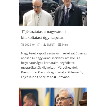
Tájékoztatás a nagyváradi
kilakoltatási ügy kapcsán
2026-04-17
EMNT
Hírek
Nagy teret kapott a magyar nyelvű sajtóban az
április 14-i nagyváradi incidens, amikor is a
helyi hatóságok karhatalmi segédlettel
megpróbálták kilakoltatni Váradhegyfoki
Premontrei Prépostságot saját székhelyéről,
Fejes Rudolf Anzelm ap�...
tovább