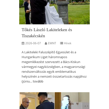
Tőkés László Lakiteleken és
Tiszakécskén
2026-06-07
EMNT
Hírek
A Lakiteleki Faluszépítő Egyesület és a
Hungarikum Liget háromnapos
megemlékezést szervezett a Bács-Kiskun
vármegyei nagyközségben, a magyarországi
rendszerváltozás egyik emblematikus
helyszínén a nemzeti összetartozás napjához
(júniu...
tovább