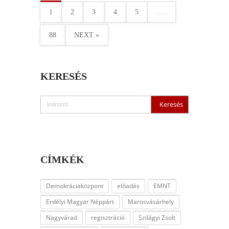
1
2
3
4
5
. . .
88
NEXT »
KERESÉS
CÍMKÉK
Demokráciaközpont
előadás
EMNT
Erdélyi Magyar Néppárt
Marosvásárhely
Nagyvárad
regisztráció
Szilágyi Zsolt