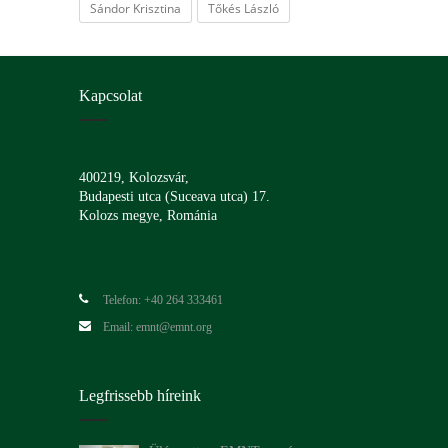
Sándor Krisztina
Tőkés László
Kapcsolat
400219, Kolozsvár,
Budapesti utca (Suceava utca) 17.
Kolozs megye, Románia
Telefon: +40 264 333461
Email: emnt@emnt.org
Legfrissebb híreink