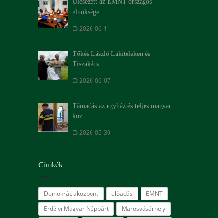
Ülésezett az EMNT országos
elnöksége
2026-06-11
Tőkés László Lakiteleken és
Tiszakécs...
2026-06-07
Támadás az egyház és teljes magyar
köz...
2026-05-30
Címkék
Demokráciaközpont
előadás
EMNT
Erdélyi Magyar Néppárt
Marosvásárhely