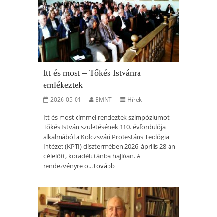
Itt és most – Tőkés Istvánra
emlékeztek
2026-05-01
EMNT
Hírek
Itt és most címmel rendeztek szimpóziumot
Tőkés István születésének 110. évfordulója
alkalmából a Kolozsvári Protestáns Teológiai
Intézet (KPTI) dísztermében 2026. április 28-án
délelőtt, koradélutánba hajlóan. A
rendezvényre ö...
tovább