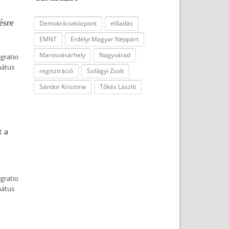
ésre
Demokráciaközpont
előadás
EMNT
Erdélyi Magyar Néppárt
Marosvásárhely
Nagyvárad
egratio
mátus
regisztráció
Szilágyi Zsolt
Sándor Krisztina
Tőkés László
 a
egratio
mátus