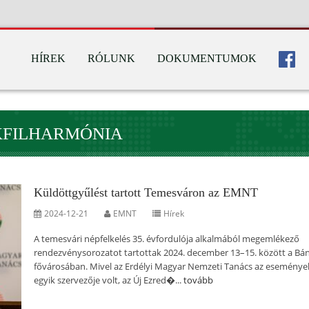
HÍREK
RÓLUNK
DOKUMENTUMOK
KFILHARMÓNIA
Küldöttgyűlést tartott Temesváron az EMNT
2024-12-21
EMNT
Hírek
A temesvári népfelkelés 35. évfordulója alkalmából megemlékező
rendezvénysorozatot tartottak 2024. december 13–15. között a Bá
fővárosában. Mivel az Erdélyi Magyar Nemzeti Tanács az eseménye
egyik szervezője volt, az Új Ezred�...
tovább