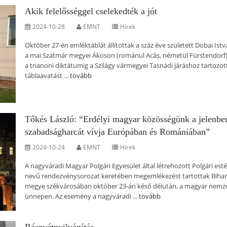
Akik felelősséggel cselekedték a jót
2024-10-28
EMNT
Hírek
Október 27-én emléktáblát állítottak a száz éve született Dobai Ist
a mai Szatmár megyei Ákoson (románul Acâș, németül Fürstendorf)
a trianoni diktátumig a Szilágy vármegyei Tasnádi járáshoz tartozott
táblaavatást ...
tovább
Tőkés László: “Erdélyi magyar közösségünk a jelenben
szabadságharcát vívja Európában és Romániában”
2024-10-24
EMNT
Hírek
A nagyváradi Magyar Polgári Egyesület által létrehozott Polgári est
nevű rendezvénysorozat keretében megemlékezést tartottak Bihar
megye székvárosában október 23-án késő délután, a magyar nemze
ünnepen. Az esemény a nagyváradi ...
tovább