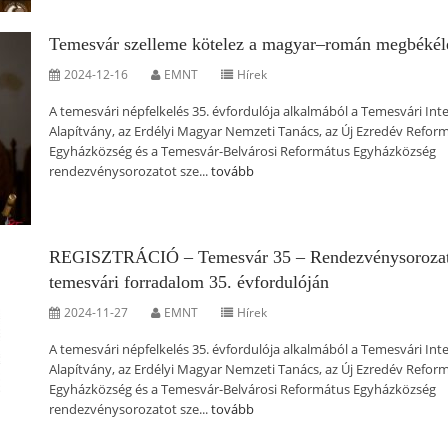
Temesvár szelleme kötelez a magyar–román megbékél
2024-12-16
EMNT
Hírek
A temesvári népfelkelés 35. évfordulója alkalmából a Temesvári Int
Alapítvány, az Erdélyi Magyar Nemzeti Tanács, az Új Ezredév Refor
Egyházközség és a Temesvár-Belvárosi Református Egyházközség
rendezvénysorozatot sze...
tovább
REGISZTRÁCIÓ – Temesvár 35 – Rendezvénysorozat
temesvári forradalom 35. évfordulóján
2024-11-27
EMNT
Hírek
A temesvári népfelkelés 35. évfordulója alkalmából a Temesvári Int
Alapítvány, az Erdélyi Magyar Nemzeti Tanács, az Új Ezredév Refor
Egyházközség és a Temesvár-Belvárosi Református Egyházközség
rendezvénysorozatot sze...
tovább