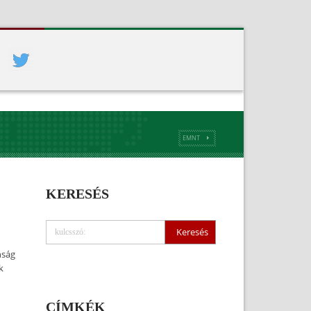
EMNT
KERESÉS
nság
k
CÍMKÉK