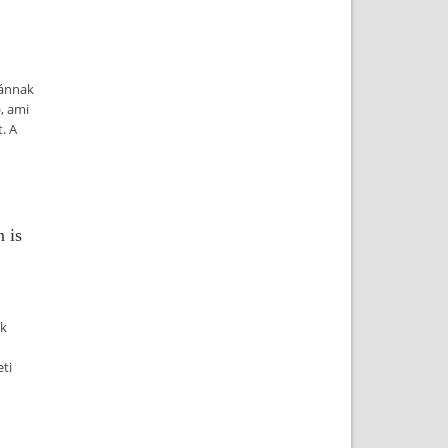
vánnak
, ami
. A
 is
ék
ti