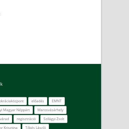
z
ék
kráciaközpont
előadás
EMNT
lyi Magyar Néppárt
Marosvásárhely
várad
regisztráció
Szilágyi Zsolt
r Krisztina
Tőkés László