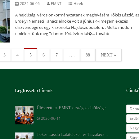
2024-06-06
EMNT
Hírek
A hajdúsági város önkormányzatának meghívására Tőkés László, a
Erdélyi Nemzeti Tanács elnöke volt a június 4-i megemlékezés
díszvendége és egyik szónoka Hajdúszoboszlón. „Méltó módon
emlékeztünk meg Trianon 104. évfordul�...
tovább
3
4
5
6
7
. . .
88
NEXT »
Legfrissebb híreink
Címk
Ülésezett az EMNT országos elnöksége
Demo
2026-06-11
Erdé
Nagy
Tőkés László Lakiteleken és Tiszakécs...
Sándo