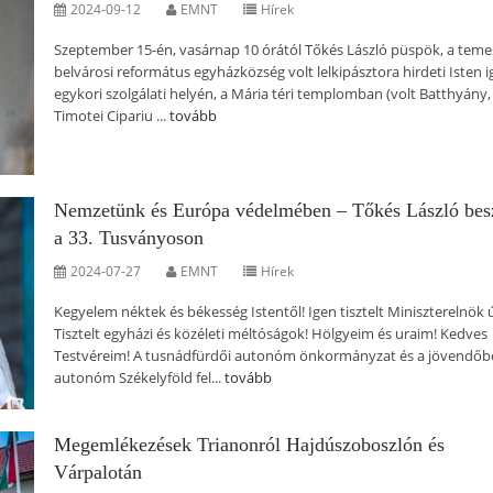
2024-09-12
EMNT
Hírek
Szeptember 15-én, vasárnap 10 órától Tőkés László püspök, a teme
belvárosi református egyházközség volt lelkipásztora hirdeti Isten i
egykori szolgálati helyén, a Mária téri templomban (volt Batthyány
Timotei Cipariu ...
tovább
Nemzetünk és Európa védelmében – Tőkés László bes
a 33. Tusványoson
2024-07-27
EMNT
Hírek
Kegyelem néktek és békesség Istentől! Igen tisztelt Miniszterelnök ú
Tisztelt egyházi és közéleti méltóságok! Hölgyeim és uraim! Kedves
Testvéreim! A tusnádfürdői autonóm önkormányzat és a jövendőbe
autonóm Székelyföld fel...
tovább
Megemlékezések Trianonról Hajdúszoboszlón és
Várpalotán