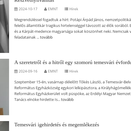
Részvétnyilvánítás
2024-10-17
EMNT
Hírek
Megrendüléssel fogadtuk a hírt: Potápi Árpád János, nemzetpolitiká
felelős államtitkár tragikus hirtelenséggel távozott az élők sorából. 
és a Kárpát-medence magyarsága sokat köszönhet neki. Nemcsak vá
feladatainak ...
tovább
A szeretetről és a hitről egy szomorú temesvári évford
2024-09-16
EMNT
Hírek
Szeptember 15-én, vasárnap délelőtt Tőkés László, a Temesvár-Belv
Református Egyházközség egykori lelkipásztora, a Királyhágómellék
Református Egyházkerület volt püspöke, az Erdélyi Magyar Nemzet
Tanács elnöke hirdette Is...
tovább
Temesvári igehirdetés és megemlékezés