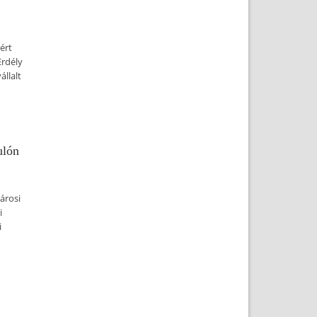
ért
Erdély
llalt
ulón
árosi
i
i