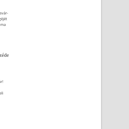
svár-
géjét
, ma
zéde
r!
li