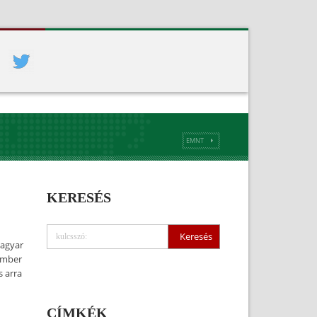
EMNT
KERESÉS
magyar
cember
s arra
CÍMKÉK