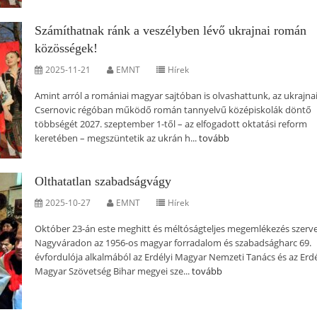
Számíthatnak ránk a veszélyben lévő ukrajnai román
közösségek!
2025-11-21
EMNT
Hírek
Amint arról a romániai magyar sajtóban is olvashattunk, az ukrajna
Csernovic régóban működő román tannyelvű középiskolák döntő
többségét 2027. szeptember 1-től – az elfogadott oktatási reform
keretében – megszüntetik az ukrán h...
tovább
Olthatatlan szabadságvágy
2025-10-27
EMNT
Hírek
Október 23-án este meghitt és méltóságteljes megemlékezés szerv
Nagyváradon az 1956-os magyar forradalom és szabadságharc 69.
évfordulója alkalmából az Erdélyi Magyar Nemzeti Tanács és az Erdé
Magyar Szövetség Bihar megyei sze...
tovább