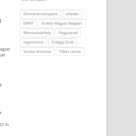
Demokráciaközpont
előadás
N
EMNT
Erdélyi Magyar Néppárt
Marosvásárhely
Nagyvárad
regisztráció
Szilágyi Zsolt
magyar
Sándor Krisztina
Tőkés László
ber
n
a
7, în