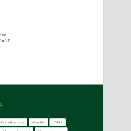
e be
oró T.
ai
ék
kráciaközpont
előadás
EMNT