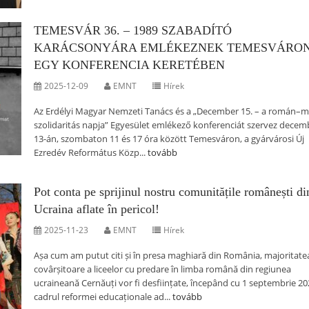
TEMESVÁR 36. – 1989 SZABADÍTÓ
KARÁCSONYÁRA EMLÉKEZNEK TEMESVÁRO
EGY KONFERENCIA KERETÉBEN
2025-12-09
EMNT
Hírek
Az Erdélyi Magyar Nemzeti Tanács és a „December 15. – a román–
szolidaritás napja” Egyesület emlékező konferenciát szervez decem
13-án, szombaton 11 és 17 óra között Temesváron, a gyárvárosi Új
Ezredév Református Közp...
tovább
Pot conta pe sprijinul nostru comunitățile românești di
Ucraina aflate în pericol!
2025-11-23
EMNT
Hírek
Așa cum am putut citi și în presa maghiară din România, majoritate
covârșitoare a liceelor cu predare în limba română din regiunea
ucraineană Cernăuți vor fi desființate, începând cu 1 septembrie 202
cadrul reformei educaționale ad...
tovább