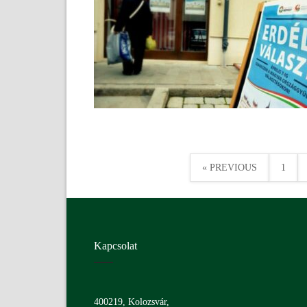
« PREVIOUS
1
Kapcsolat
400219, Kolozsvár,