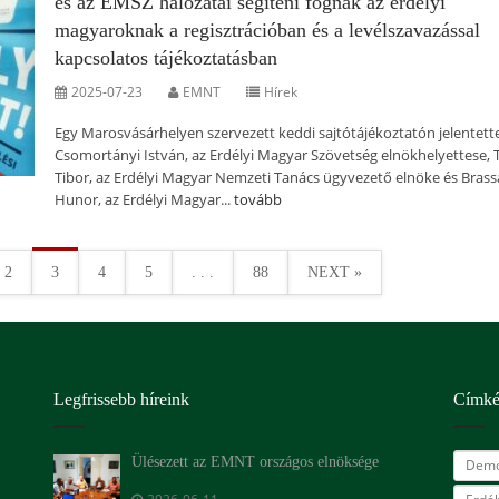
és az EMSZ hálózatai segíteni fognak az erdélyi
magyaroknak a regisztrációban és a levélszavazással
kapcsolatos tájékoztatásban
2025-07-23
EMNT
Hírek
Egy Marosvásárhelyen szervezett keddi sajtótájékoztatón jelentett
Csomortányi István, az Erdélyi Magyar Szövetség elnökhelyettese, T
Tibor, az Erdélyi Magyar Nemzeti Tanács ügyvezető elnöke és Brass
Hunor, az Erdélyi Magyar...
tovább
2
3
4
5
. . .
88
NEXT »
Legfrissebb híreink
Címk
Ülésezett az EMNT országos elnöksége
Demo