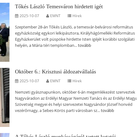
Tőkés László Temesváron hirdetett igét
2025-10-07
EMNT
Hírek
Szeptember 28-án Tőkés László, a temesvár-belvárosi református
egyházközség egykori lelkipásztora, Királyhágómelléki Református
Egyházkerület volt püspöke hirdette Isten igéjét korábbi szolgálati
helyén, a Mária téri templomban...
tovább
Október 6.: Krisztusi áldozatvállalás
2025-10-07
EMNT
Hírek
Nemzeti gyásznapunkon, október 6-án megemlékezést szerveztek
Nagyváradon az Erdélyi Magyar Nemzeti Tanács és az Erdélyi Magy
Szövetség megyei és helyi szervezetei Nagysándor József honvéd
vezérőrnagy, a Sebes-Körös parti városban sz...
tovább
A Tőkés László munkásságáról tartott kutatói