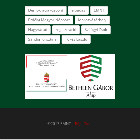
Demokráciaközpont
előadás
EMNT
Erdélyi Magyar Néppárt
Marosvásárhely
Nagyvárad
regisztráció
Szilágyi Zsolt
Sándor Krisztina
Tőkés László
©2017 EMNT |
Régi Oldal