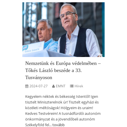
Nemzetünk és Európa védelmében –
Tőkés László beszéde a 33.
Tusványoson
2024-07-27
EMNT
Hírek
Kegyelem néktek és békesség Istentől! Igen
tisztelt Miniszterelnök úr! Tisztelt egyházi és
közéleti méltóságok! Hölgyeim és uraim!
Kedves Testvéreim! A tusnádfürdői autonóm
önkormányzat és a jövendőbeli autonóm
Székelyföld fel...
tovább