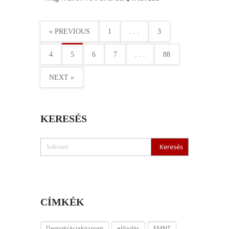
« PREVIOUS
1
. . .
3
4
5
6
7
. . .
88
NEXT »
KERESÉS
CÍMKÉK
Demokráciaközpont
előadás
EMNT