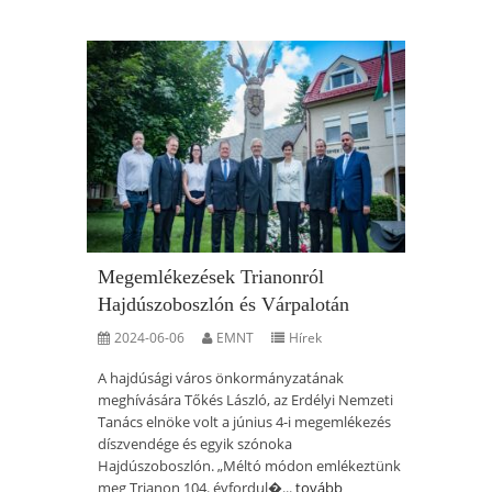
Megemlékezések Trianonról
Hajdúszoboszlón és Várpalotán
2024-06-06
EMNT
Hírek
A hajdúsági város önkormányzatának
meghívására Tőkés László, az Erdélyi Nemzeti
Tanács elnöke volt a június 4-i megemlékezés
díszvendége és egyik szónoka
Hajdúszoboszlón. „Méltó módon emlékeztünk
meg Trianon 104. évfordul�...
tovább