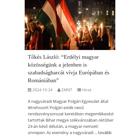
Tőkés László: “Erdélyi magyar
közösségünk a jelenben is
szabadságharcát vívja Európában és
Romániában”
2024-10-24
EMNT
Hírek
A nagyváradi Magyar Polgári Egyesület által
létrehozott Polgári esték nevű
rendezvénysorozat keretében megemlékezést
tartottak Bihar megye székvárosában október
23-án késő délután, a magyar nemzeti
ünnepen. Az esemény a nagyváradi ...
tovább