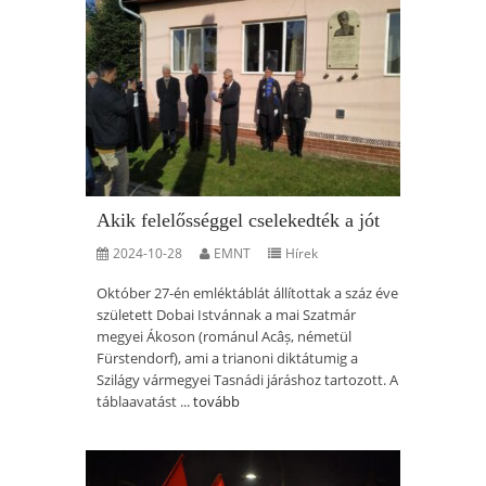
Akik felelősséggel cselekedték a jót
2024-10-28
EMNT
Hírek
Október 27-én emléktáblát állítottak a száz éve
született Dobai Istvánnak a mai Szatmár
megyei Ákoson (románul Acâș, németül
Fürstendorf), ami a trianoni diktátumig a
Szilágy vármegyei Tasnádi járáshoz tartozott. A
táblaavatást ...
tovább