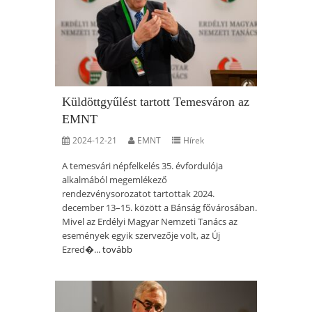
Küldöttgyűlést tartott Temesváron az
EMNT
2024-12-21
EMNT
Hírek
A temesvári népfelkelés 35. évfordulója
alkalmából megemlékező
rendezvénysorozatot tartottak 2024.
december 13–15. között a Bánság fővárosában.
Mivel az Erdélyi Magyar Nemzeti Tanács az
események egyik szervezője volt, az Új
Ezred�...
tovább