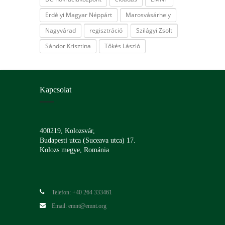
Erdélyi Magyar Néppárt
Marosvásárhely
Nagyvárad
regisztráció
Szilágyi Zsolt
Sándor Krisztina
Tőkés László
Kapcsolat
400219, Kolozsvár,
Budapesti utca (Suceava utca) 17.
Kolozs megye, Románia
Telefon: +40 264 333461
Email: emnt@emnt.org