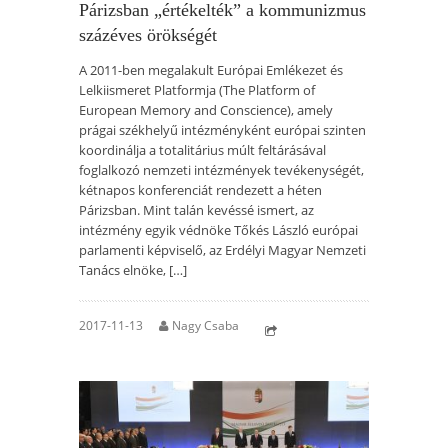
Párizsban „értékelték” a kommunizmus
százéves örökségét
A 2011-ben megalakult Európai Emlékezet és
Lelkiismeret Platformja (The Platform of
European Memory and Conscience), amely
prágai székhelyű intézményként európai szinten
koordinálja a totalitárius múlt feltárásával
foglalkozó nemzeti intézmények tevékenységét,
kétnapos konferenciát rendezett a héten
Párizsban. Mint talán kevéssé ismert, az
intézmény egyik védnöke Tőkés László európai
parlamenti képviselő, az Erdélyi Magyar Nemzeti
Tanács elnöke, […]
2017-11-13
Nagy Csaba