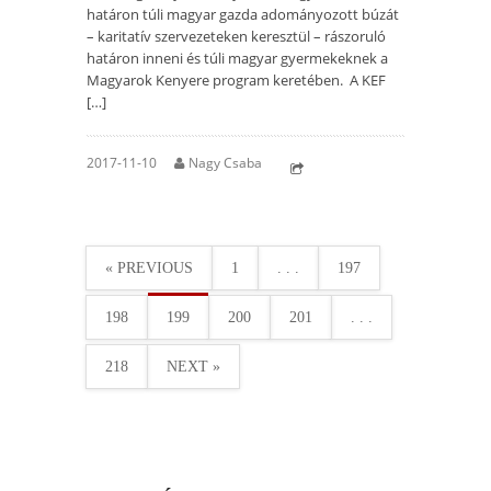
határon túli magyar gazda adományozott búzát
– karitatív szervezeteken keresztül – rászoruló
határon inneni és túli magyar gyermekeknek a
Magyarok Kenyere program keretében. A KEF
[…]
2017-11-10
Nagy Csaba
« PREVIOUS
1
. . .
197
198
199
200
201
. . .
218
NEXT »