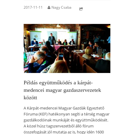
2017-11-11
Nagy Csaba
Példás együttműködés a kárpát-
medencei magyar gazdaszervezetek
között
A Kárpát-medencei Magyar Gazdák Egyeztető
Fóruma (KEF) hatékonyan segíti a térség magyar
gazdálkodóinak munkáját és együttműködését.
A közel húsz tagszervezetből álló fórum
összefogását jól mutatja az is, hogy idén 1600