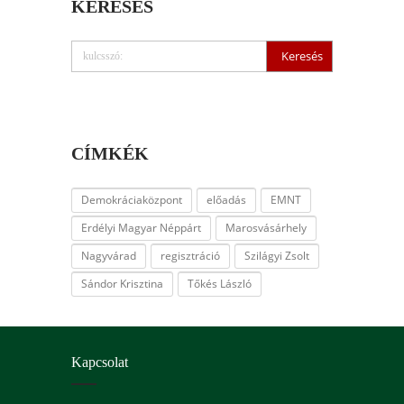
KERESÉS
CÍMKÉK
Demokráciaközpont
előadás
EMNT
Erdélyi Magyar Néppárt
Marosvásárhely
Nagyvárad
regisztráció
Szilágyi Zsolt
Sándor Krisztina
Tőkés László
Kapcsolat