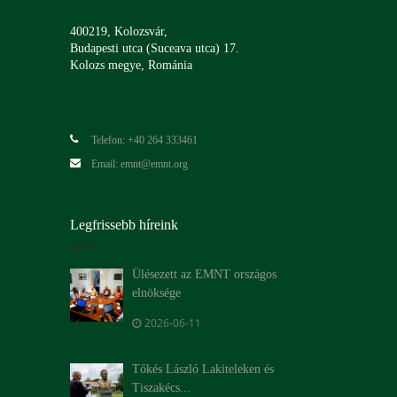
400219, Kolozsvár,
Budapesti utca (Suceava utca) 17.
Kolozs megye, Románia
Telefon: +40 264 333461
Email: emnt@emnt.org
Legfrissebb híreink
Ülésezett az EMNT országos
elnöksége
2026-06-11
Tőkés László Lakiteleken és
Tiszakécs...