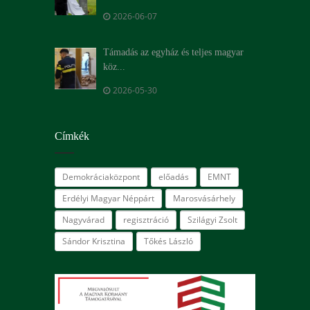
2026-06-07
Támadás az egyház és teljes magyar
köz...
2026-05-30
Címkék
Demokráciaközpont
előadás
EMNT
Erdélyi Magyar Néppárt
Marosvásárhely
Nagyvárad
regisztráció
Szilágyi Zsolt
Sándor Krisztina
Tőkés László