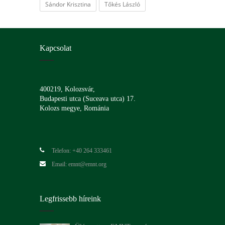
Sándor Krisztina
Tőkés László
Kapcsolat
400219, Kolozsvár,
Budapesti utca (Suceava utca) 17.
Kolozs megye, Románia
Telefon: +40 264 333461
Email: emnt@emnt.org
Legfrissebb híreink