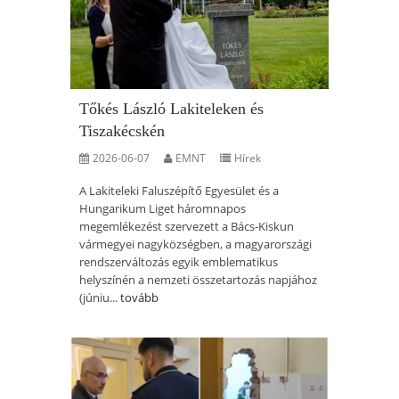
Tőkés László Lakiteleken és
Tiszakécskén
2026-06-07
EMNT
Hírek
A Lakiteleki Faluszépítő Egyesület és a
Hungarikum Liget háromnapos
megemlékezést szervezett a Bács-Kiskun
vármegyei nagyközségben, a magyarországi
rendszerváltozás egyik emblematikus
helyszínén a nemzeti összetartozás napjához
(júniu...
tovább