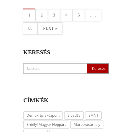
1
2
3
4
5
. . .
88
NEXT »
KERESÉS
CÍMKÉK
Demokráciaközpont
előadás
EMNT
Erdélyi Magyar Néppárt
Marosvásárhely