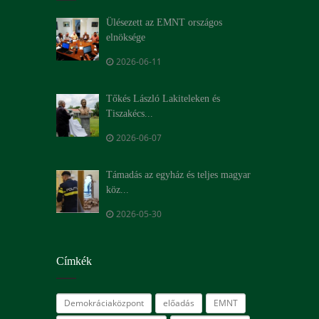
Ülésezett az EMNT országos
elnöksége
2026-06-11
Tőkés László Lakiteleken és
Tiszakécs...
2026-06-07
Támadás az egyház és teljes magyar
köz...
2026-05-30
Címkék
Demokráciaközpont
előadás
EMNT