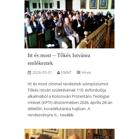
Itt és most – Tőkés Istvánra
emlékeztek
2026-05-01
EMNT
Hírek
Itt és most címmel rendeztek szimpóziumot
Tőkés István születésének 110. évfordulója
alkalmából a Kolozsvári Protestáns Teológiai
Intézet (KPTI) dísztermében 2026. április 28-án
délelőtt, koradélutánba hajlóan. A
rendezvényre ö...
tovább