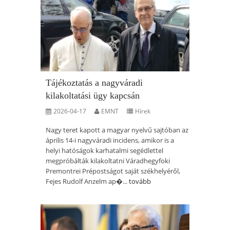
Tájékoztatás a nagyváradi
kilakoltatási ügy kapcsán
2026-04-17
EMNT
Hírek
Nagy teret kapott a magyar nyelvű sajtóban az
április 14-i nagyváradi incidens, amikor is a
helyi hatóságok karhatalmi segédlettel
megpróbálták kilakoltatni Váradhegyfoki
Premontrei Prépostságot saját székhelyéről,
Fejes Rudolf Anzelm ap�...
tovább