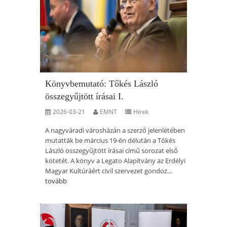
Könyvbemutató: Tőkés László
összegyűjtött írásai I.
2026-03-21
EMNT
Hírek
A nagyváradi városházán a szerző jelenlétében
mutatták be március 19-én délután a Tőkés
László összegyűjtött írásai című sorozat első
kötetét. A könyv a Legato Alapítvány az Erdélyi
Magyar Kultúráért civil szervezet gondoz...
tovább