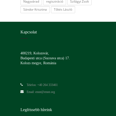
Nagyvárad
regisztráció
Szilágyi Zsolt
Sándor Krisztina
Tőkés László
Kapcsolat
400219, Kolozsvár,
Budapesti utca (Suceava utca) 17.
Kolozs megye, Románia
Telefon: +40 264 333461
Email: emnt@emnt.org
Legfrissebb híreink